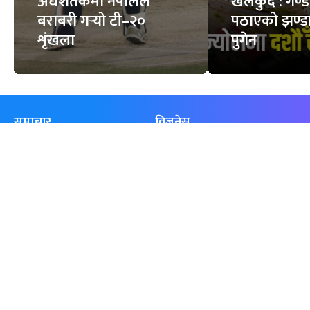
अर्धशतकमा नेपालले
खेलकुद : गण्
बराबरी गर्‍यो टी–२०
पठाएको झण्डा
शृंखला
पुगेन
समाचार
विजनेस
समाज
बजार
विचार/ब्लग
पर्यटन
साहित्य
रोजगार
अन्तर्वार्ता
बैँक / वित्त
खेलकुद़़
अटो
जीवनशैली/स्वास्थ्य
सूचना-प्रविधि
प्रवास
अन्तर्राष्ट्रिय