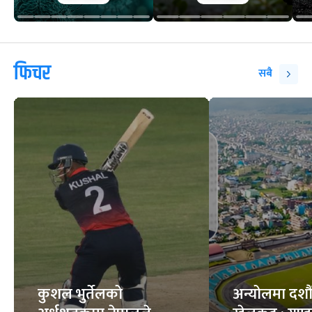
फिचर
सबै
कुशल भुर्तेलको
अन्योलमा दशौँ र