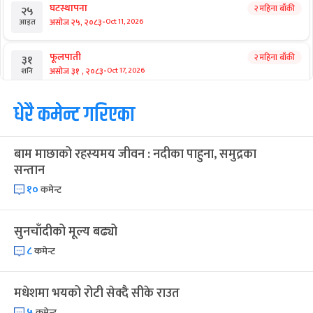
घटस्थापना
२ महिना बाँकी
२५
-
असोज २५, २०८३
Oct 11, 2026
आइत
फूलपाती
२ महिना बाँकी
३१
-
असोज ३१ , २०८३
Oct 17, 2026
शनि
कार्तिक सङ्क्रान्ति
धेरै कमेन्ट गरिएका
२ महिना बाँकी
१
-
कार्तिक १, २०८३
Oct 18, 2026
आइत
बाम माछाको रहस्यमय जीवन : नदीका पाहुना, समुद्रका
महानवमी
२ महिना बाँकी
३
सन्तान
-
कार्तिक ३, २०८३
Oct 20, 2026
मंगल
१०
कमेन्ट
विजयादशमी
२ महिना बाँकी
४
-
कार्तिक ४, २०८३
Oct 21, 2026
बुध
सुनचाँदीको मूल्य बढ्यो
८
कमेन्ट
पापा‌ङ्कुशा एकादशी व्रत
२ महिना बाँकी
५
-
कार्तिक ५, २०८३
Oct 22, 2026
बिहि
मधेशमा भयको रोटी सेक्दै सीके राउत
कुकुर तिहार
३ महिना बाँकी
२२
५
कमेन्ट