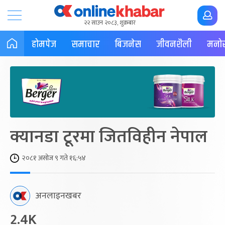
२२ साउन २०८३, शुक्रबार
होमपेज
समाचार
बिजनेस
जीवनशैली
मनोर
क्यानडा टूरमा जितविहीन नेपाल
२०८१ असोज ९ गते १६:५४
अनलाइनखबर
2.4K