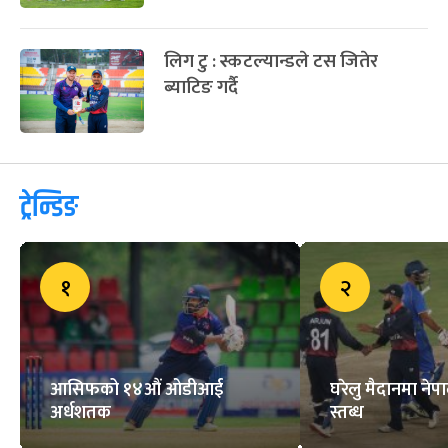
लिग टु : स्कटल्यान्डले टस जितेर
ब्याटिङ गर्दै
ट्रेन्डिङ
१
२
आसिफको १४औं ओडीआई
घरेलु मैदानमा नेप
अर्धशतक
स्तब्ध