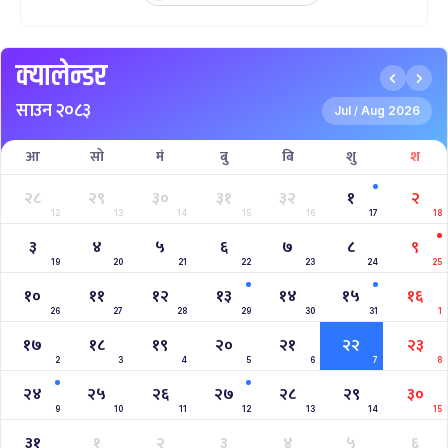
क्यालेन्डर
साउन २०८३
Jul
Aug 2026
/
आ
सो
मं
बु
बि
शु
श
२८
२९
३०
३१
३२
१
२
12
13
14
15
16
17
18
३
४
५
६
७
८
९
19
20
21
22
23
24
25
१०
११
१२
१३
१४
१५
१६
26
27
28
29
30
31
1
१७
१८
१९
२०
२१
२२
२३
2
3
4
5
6
7
8
२४
२५
२६
२७
२८
२९
३०
9
10
11
12
13
14
15
३१
१
२
३
४
५
६