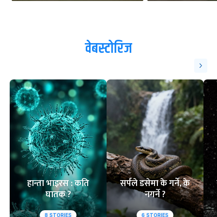
वेबस्टोरिज
हान्ता भाइरस : कति
सर्पले डसेमा के गर्ने, के
घातक ?
नगर्ने ?
8
STORIES
6
STORIES