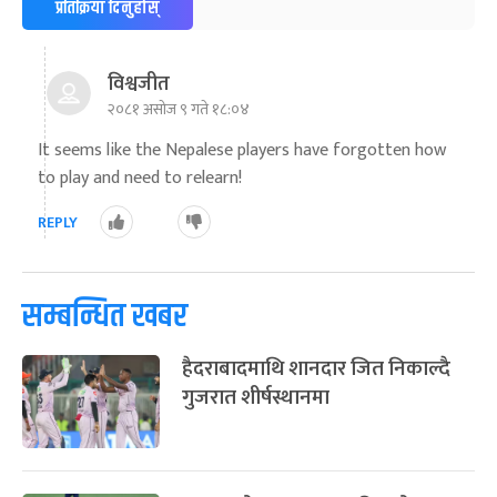
२५
प्रतिक्रिया दिनुहोस्
-
फाल्गुन २५, २०८३
Mar 9, 2027
मंगल
पूर्णिमा व्रत
७ महिना बाँकी
७
विश्वजीत
-
चैत्र ७, २०८३
Mar 21, 2027
आइत
२०८१ असोज ९ गते १८:०४
It seems like the Nepalese players have forgotten how
फागुपूर्णिमा
७ महिना बाँकी
८
-
to play and need to relearn!
चैत्र ८, २०८३
Mar 22, 2027
सोम
REPLY
सम्बन्धित खबर
हैदराबादमाथि शानदार जित निकाल्दै
गुजरात शीर्षस्थानमा