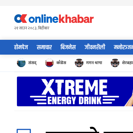
Skip
to
content
२१ साउन २०८३, बिहीबार
होमपेज
समाचार
बिजनेस
जीवनशैली
मनोरञ्ज
संसद्
काँग्रेस
गगन थापा
शेरबहाद