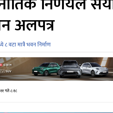
नीतिक निर्णयले सय
न अलपत्र
 ८ वटा मात्रै भवन निर्माण
१ गते ८:१८