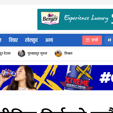
न
विचार
खेलकुद
अन्य
पात्रो
ुर देउवा
पुरबहादुर गुरुङ
तिब्बत