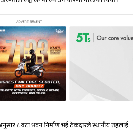
रेर अस्पताल सञ्चालनमा ल्याउने घोषणा गरिएको थियो ।
ण अनुसार ८ वटा भवन निर्माण भई ठेकदारले स्थानीय तहलाई