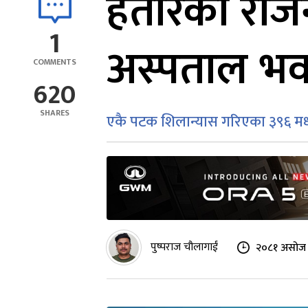
हतारको राज
1
अस्पताल भव
COMMENTS
620
SHARES
एकै पटक शिलान्यास गरिएका ३९६ मध्ये
पुष्पराज चौलागाईं
२०८१ असोज १