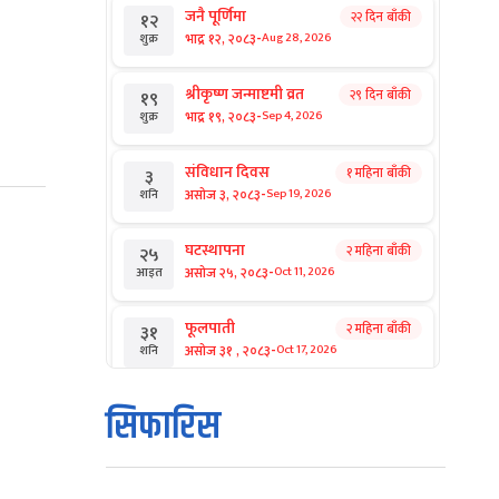
जनै पूर्णिमा
२२ दिन बाँकी
१२
-
भाद्र १२, २०८३
Aug 28, 2026
शुक्र
श्रीकृष्ण जन्माष्टमी व्रत
२९ दिन बाँकी
१९
-
भाद्र १९, २०८३
Sep 4, 2026
शुक्र
संविधान दिवस
१ महिना बाँकी
३
-
असोज ३, २०८३
Sep 19, 2026
शनि
घटस्थापना
२ महिना बाँकी
२५
-
असोज २५, २०८३
Oct 11, 2026
आइत
फूलपाती
२ महिना बाँकी
३१
-
असोज ३१ , २०८३
Oct 17, 2026
शनि
कार्तिक सङ्क्रान्ति
२ महिना बाँकी
१
सिफारिस
-
कार्तिक १, २०८३
Oct 18, 2026
आइत
महानवमी
२ महिना बाँकी
३