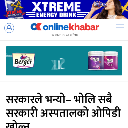
Skip
to
२३ साउन २०८३, शनिबार
content
सरकारले भन्यो– भोलि सबै
सरकारी अस्पतालको ओपिडी
खोल्नू