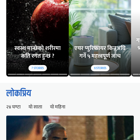
ग
स्वस्थ मान्छेको शरीरमा
एयर प्युरिफायर किन्नुअघि
भ
कति रगत हुन्छ ?
गर्ने ५ महत्त्वपूर्ण जाँच
7
STORIES
6
STORIES
लोकप्रिय
२४ घण्टा
यो साता
यो महिना