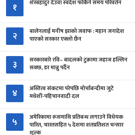
शेरबहादुर देउवा स्वदेश फर्किने समय परिवर्तन
१
बालेनलाई मनीष झाको जवाफ : महान जनादेश
२
पाएको सरकार एक्लो छैन
सरकारबारे रवि– बादलको टुक्रामा जहाज हल्लिन
३
सक्छ, डर मान्नु पर्दैन
अस्तित्व संकटमा परेपछि मोर्चाबन्दीमा जुटे
४
मधेशी-पहिचानवादी दल
अमेरिकामा रूसमाथि प्रतिबन्ध लगाउने विधेयक
५
पारित, भारतसहित ५ देशमा शतप्रतिशत भन्सार
शुल्क