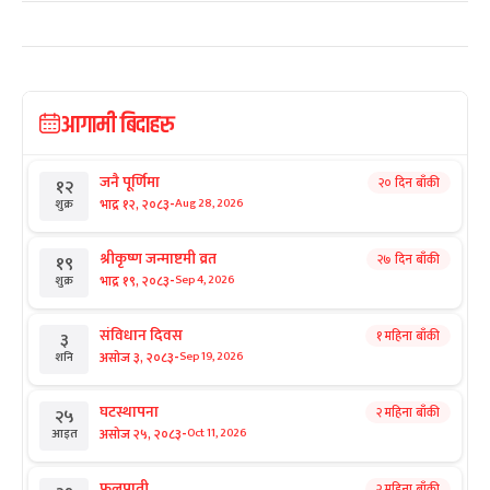
आगामी बिदाहरु
जनै पूर्णिमा
२० दिन बाँकी
१२
-
भाद्र १२, २०८३
Aug 28, 2026
शुक्र
श्रीकृष्ण जन्माष्टमी व्रत
२७ दिन बाँकी
१९
-
भाद्र १९, २०८३
Sep 4, 2026
शुक्र
संविधान दिवस
१ महिना बाँकी
३
-
असोज ३, २०८३
Sep 19, 2026
शनि
घटस्थापना
२ महिना बाँकी
२५
-
असोज २५, २०८३
Oct 11, 2026
आइत
फूलपाती
२ महिना बाँकी