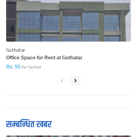
Gothatar
S
Office Space for Rent at Gothatar
H
Rs. 55
R
Per Sq.Feet
‹
›
सम्बन्धित खबर