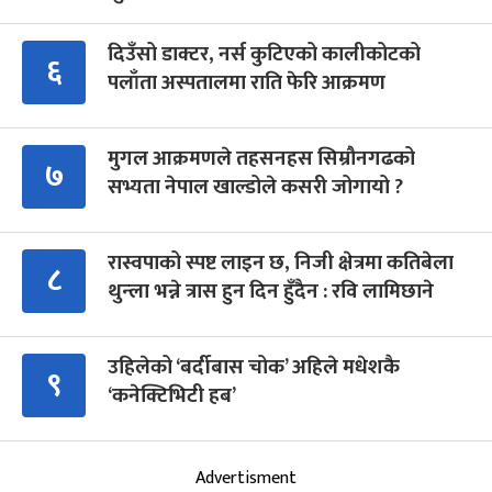
दिउँसो डाक्टर, नर्स कुटिएको कालीकोटको
६
पलाँता अस्पतालमा राति फेरि आक्रमण
मुगल आक्रमणले तहसनहस सिम्रौनगढको
७
सभ्यता नेपाल खाल्डोले कसरी जोगायो ?
रास्वपाको स्पष्ट लाइन छ, निजी क्षेत्रमा कतिबेला
८
थुन्ला भन्ने त्रास हुन दिन हुँदैन : रवि लामिछाने
उहिलेको ‘बर्दीबास चोक’ अहिले मधेशकै
९
‘कनेक्टिभिटी हब’
Advertisment