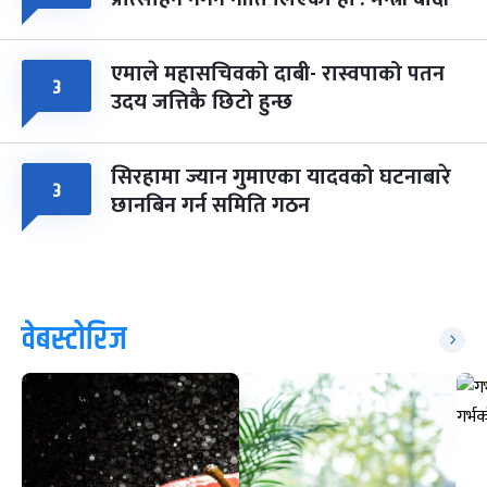
एमाले महासचिवको दाबी- रास्वपाको पतन
३
उदय जत्तिकै छिटो हुन्छ
सिरहामा ज्यान गुमाएका यादवको घटनाबारे
३
छानबिन गर्न समिति गठन
वेबस्टोरिज