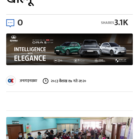
0
3.1K
SHARES
अनलाइनखबर
२०८३ वैशाख १७ गते २१:२०