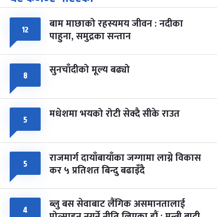
-
चैत्र ७, २०८३
Mar 21, 2027
आइत
बाम माछाको रहस्यमय जीवन : नदीका
फागुपूर्णिमा
७ महिना बाँकी
८
१२
पाहुना, समुद्रका सन्तान
-
चैत्र ८, २०८३
Mar 22, 2027
सोम
सुनचाँदीको मूल्य बढ्यो
८
मधेशमा भयको रोटी सेक्दै सीके राउत
५
राजमार्ग दायाँबायाँका जग्गामा लाग्ने विकास
५
कर ५ प्रतिशत बिन्दु बढाइँदै
ब्लु बस सेवाबाट लैंगिक असमानतालाई
४
प्रोत्साहन नगर्ने नीति लिएका हौं : मन्त्री बादी