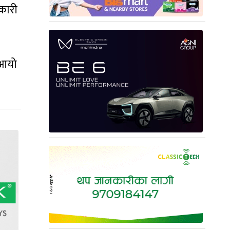
रकारी
 आयो