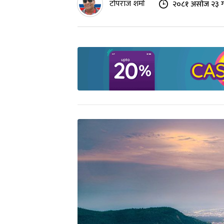
टोपराज शर्मा
२०८१ असोज २३ ग