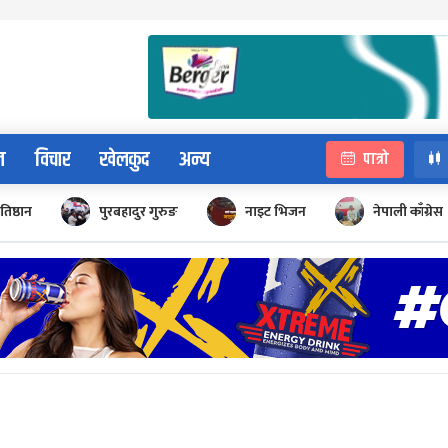
न
विचार
खेलकुद
अन्य
पात्रो
रतिष्ठान
पुरबहादुर गुरुङ
नाइट भिजन
नेपाली काँग्रेस