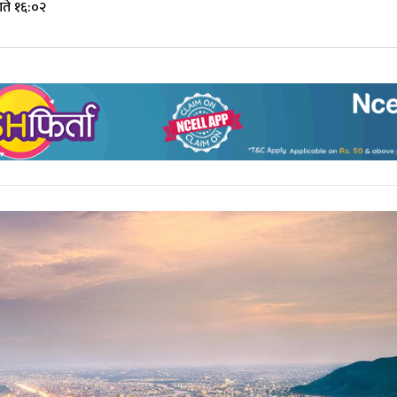
ते १६:०२