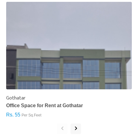
Gothatar
S
Office Space for Rent at Gothatar
H
Rs. 55
R
Per Sq.Feet
‹
›