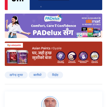
खगेन्द्र सुनार
बालीघरे
विद्रोह