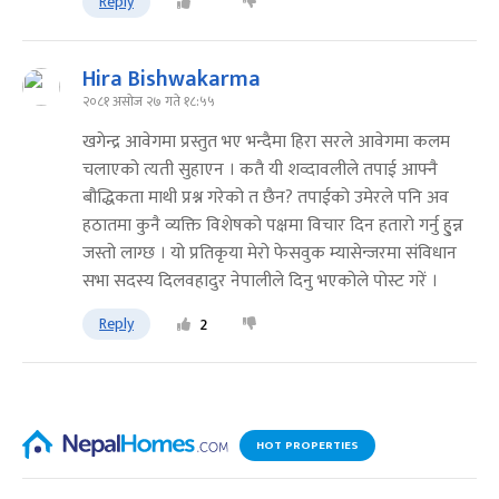
Reply
Hira Bishwakarma
२०८१ असोज २७ गते १८:५५
खगेन्द्र आवेगमा प्रस्तुत भए भन्दैमा हिरा सरले आवेगमा कलम
चलाएको त्यती सुहाएन । कतै यी शव्दावलीले तपाई आफ्नै
बौद्धिकता माथी प्रश्न गरेको त छैन? तपाईको उमेरले पनि अव
हठातमा कुनै व्यक्ति विशेषको पक्षमा विचार दिन हतारो गर्नु हु्न्न
जस्तो लाग्छ । यो प्रतिकृया मेरो फेसवुक म्यासेन्जरमा संविधान
सभा सदस्य दिलवहादुर नेपालीले दिनु भएकोले पोस्ट गरें ।
Reply
2
HOT PROPERTIES