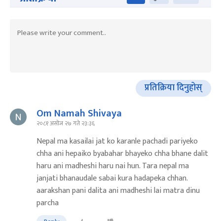
प्रतिक्रिया दिनुहोस्
Om Namah Shivaya
२०८१ असोज २७ गते २३:३६
Nepal ma kasailai jat ko karanle pachadi pariyeko
chha ani hepaiko byabahar bhayeko chha bhane dalit
haru ani madheshi haru nai hun. Tara nepal ma
janjati bhanaudale sabai kura hadapeka chhan.
aarakshan pani dalita ani madheshi lai matra dinu
parcha