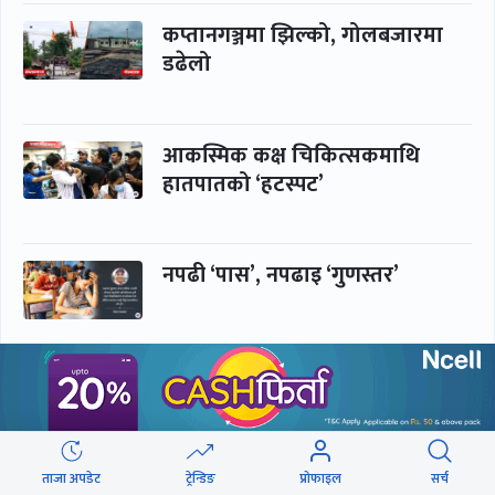
कप्तानगञ्जमा झिल्को, गोलबजारमा
डढेलो
आकस्मिक कक्ष चिकित्सकमाथि
हातपातको ‘हटस्पट’
नपढी ‘पास’, नपढाइ ‘गुणस्तर’
समाचार
बिजनेस
समाज
बजार
ताजा अपडेट
ट्रेन्डिङ
प्रोफाइल
सर्च
विचार/ब्लग
पर्यटन