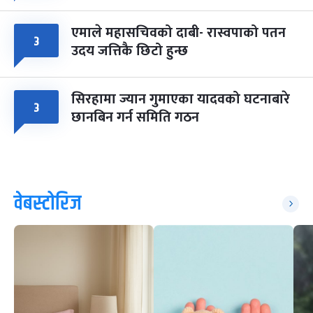
एमाले महासचिवको दाबी- रास्वपाको पतन
३
उदय जत्तिकै छिटो हुन्छ
सिरहामा ज्यान गुमाएका यादवको घटनाबारे
३
छानबिन गर्न समिति गठन
वेबस्टोरिज