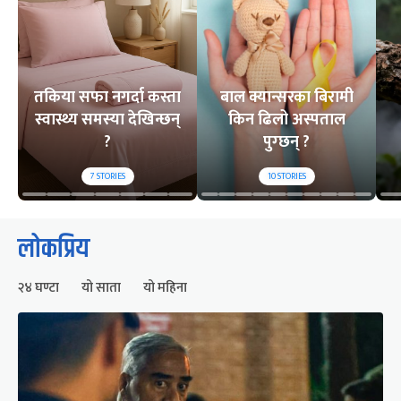
तकिया सफा नगर्दा कस्ता
बाल क्यान्सरका बिरामी
स्वास्थ्य समस्या देखिन्छन्
किन ढिलो अस्पताल
?
पुग्छन् ?
7
STORIES
10
STORIES
लोकप्रिय
२४ घण्टा
यो साता
यो महिना