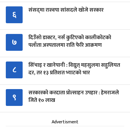
संसद्‍मा रास्वपा सांसदले खोजे सरकार
६
दिउँसो डाक्टर, नर्स कुटिएको कालीकोटको
७
पलाँता अस्पतालमा राति फेरि आक्रमण
सिँचाइ र खानेपानी : विद्युत् महसुलमा सहुलियत
८
दर, तर १३ प्रतिशत भ्याटको भार
सरकारको करदाता प्रोत्साहन उपहार : हेमराजले
९
जिते १० लाख
Advertisment