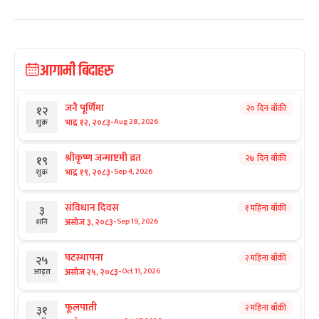
आगामी बिदाहरु
जनै पूर्णिमा
२० दिन बाँकी
१२
-
भाद्र १२, २०८३
Aug 28, 2026
शुक्र
श्रीकृष्ण जन्माष्टमी व्रत
२७ दिन बाँकी
१९
-
भाद्र १९, २०८३
Sep 4, 2026
शुक्र
संविधान दिवस
१ महिना बाँकी
३
-
असोज ३, २०८३
Sep 19, 2026
शनि
घटस्थापना
२ महिना बाँकी
२५
-
असोज २५, २०८३
Oct 11, 2026
आइत
फूलपाती
२ महिना बाँकी
३१