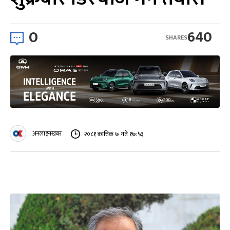
0
640
SHARES
अनलाइनखबर
२०८१ कात्तिक ७ गते १७:५३