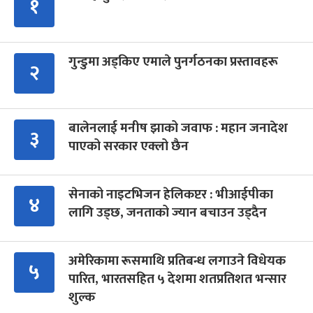
१
गुन्डुमा अड्किए एमाले पुनर्गठनका प्रस्तावहरू
२
बालेनलाई मनीष झाको जवाफ : महान जनादेश
३
पाएको सरकार एक्लो छैन
सेनाको नाइटभिजन हेलिकप्टर : भीआईपीका
४
लागि उड्छ, जनताको ज्यान बचाउन उड्दैन
अमेरिकामा रूसमाथि प्रतिबन्ध लगाउने विधेयक
५
पारित, भारतसहित ५ देशमा शतप्रतिशत भन्सार
शुल्क