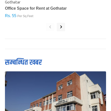
Gothatar
S
Office Space for Rent at Gothatar
H
Rs. 55
R
Per Sq.Feet
‹
›
सम्बन्धित खबर