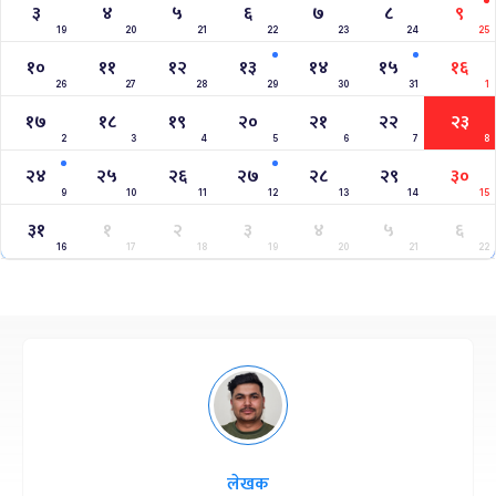
३
४
५
६
७
८
९
19
20
21
22
23
24
25
१०
११
१२
१३
१४
१५
१६
26
27
28
29
30
31
1
१७
१८
१९
२०
२१
२२
२३
2
3
4
5
6
7
8
२४
२५
२६
२७
२८
२९
३०
9
10
11
12
13
14
15
३१
१
२
३
४
५
६
16
17
18
19
20
21
22
लेखक