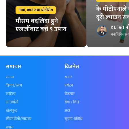
के मोटोपनाले 
नाक, कान तथा घाँटीरोग
दूरी ल्याउन स
मौसम बदलिँदा हुने
डा. ऋत प
एलर्जीबाट बच्ने ९ उपाय
मनोचिकित्सक
समाचार
विजनेस
समाज
बजार
विचार/ब्लग
पर्यटन
साहित्य
रोजगार
अन्तर्वार्ता
बैँक / वित्त
खेलकुद़़
अटो
जीवनशैली/स्वास्थ्य
सूचना-प्रविधि
प्रवास