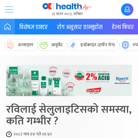
२३ साउन २०८३, शनिबार
विशेषज्ञ डाक्टर
रोग अनुसार छान्नुहोस
हेल्थ फिचर
अल्जाइमर
आयुर्वेद
इन्डोक्राइन (हर्मोन रोग)
एच
रविलाई सेलुलाइटिसको समस्या,
कति गम्भीर ?
२०८२ माघ १४ गते २१:४२