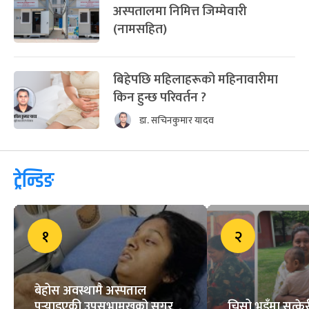
अस्पतालमा निमित्त जिम्मेवारी
(नामसहित)
बिहेपछि महिलाहरूको महिनावारीमा
किन हुन्छ परिवर्तन ?
डा. सचिनकुमार यादव
ट्रेन्डिङ
१
२
बेहोस अवस्थामै अस्पताल
पुर्‍याइएकी उपसभामुखको सुगर
चिसो भुइँमा सुत्