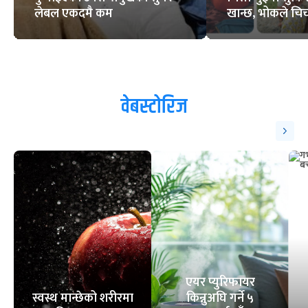
लेबल एकदमै कम
खान्छ, भोकले चिच्
वेबस्टोरिज
एयर प्युरिफायर
स्वस्थ मान्छेको शरीरमा
किन्नुअघि गर्ने ५