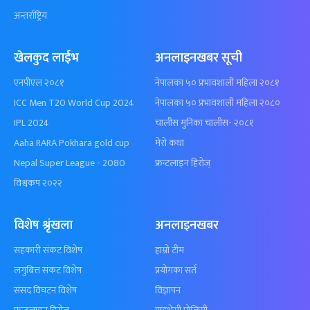
अन्तर्राष्ट्रिय
खेलकुद लाईभ
अनलाइनखबर सूची
एनपीएल २०८१
नेपालका ५० प्रभावशाली महिला २०८१
ICC Men T20 World Cup 2024
नेपालका ५० प्रभावशाली महिला २०८०
IPL 2024
चालीस मुनिका चालीस- २०८१
Aaha RARA Pokhara gold cup
मेरो कथा
Nepal Super League - 2080
फ्रन्टलाइन हिरोज्
विश्वकप २०२२
विशेष श्रृंखला
अनलाइनखबर
सहकारी संकट विशेष
हाम्रो टीम
लगुबित्त संकट विशेष
प्रयोगका सर्त
संसद विघटन विशेष
विज्ञापन