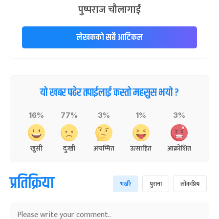
पुष्पराज चौलागाईं
लेखकको सबै आर्टिकल
यो खबर पढेर तपाईलाई कस्तो महसुस भयो ?
16%
77%
3%
1%
3%
खुसी
दुःखी
अचम्मित
उत्साहित
आक्रोशित
प्रतिक्रिया
भर्खरै
पुराना
लोकप्रिय