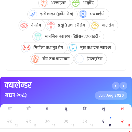
अल्जाइमर
आयुर्वेद
इन्डोक्राइन (हर्मोन रोग)
एचआईभी
नेत्ररोग
प्रसूति तथा स्त्रीरोग
बालरोग
मानसिक स्वास्थ्य (डिप्रेसन, एन्जाइटी)
मिर्गौला तथा मुत्र रोग
मुख तथा दन्त स्वास्थ्य
योग तथा प्राणायाम
हेपटाइटिस
क्यालेन्डर
साउन २०८३
Jul
Aug 2026
/
आ
सो
मं
बु
बि
शु
श
२८
२९
३०
३१
३२
१
२
12
13
14
15
16
17
18