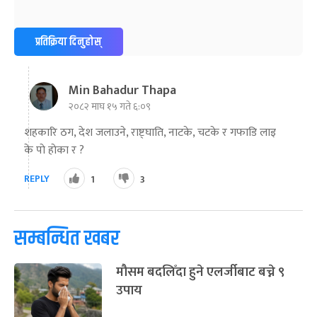
प्रतिक्रिया दिनुहोस्
Min Bahadur Thapa
२०८२ माघ १५ गते ६:०९
शहकारि ठग, देश जलाउने, राष्ट्घाति, नाटके, चटके र गफाडि लाइ
के पाे हाेका र ?
REPLY
1
3
सम्बन्धित खबर
मौसम बदलिँदा हुने एलर्जीबाट बच्ने ९
उपाय