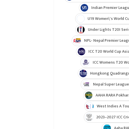
Indian Premier Leagu
U19 Women\'s World C
Under Lights T20I Ser
NPL- Nepal Premier Leag
ICC T20 World Cup Asia
ICC Womens T20 Worl
Hongkong Quadrangul
Nepal Super League
AAHA RARA Pokhar
West Indies A Tou
2023–2027 ICC Cri
Aaha RA