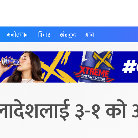
मनोरञ्जन
विचार
खेलकुद
अन्य
गलादेशलाई ३-१ को अ