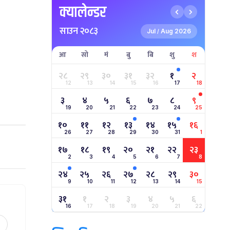
क्यालेन्डर
साउन २०८३
Jul
Aug 2026
/
आ
सो
मं
बु
बि
शु
श
२८
२९
३०
३१
३२
१
२
12
13
14
15
16
17
18
३
४
५
६
७
८
९
19
20
21
22
23
24
25
१०
११
१२
१३
१४
१५
१६
26
27
28
29
30
31
1
१७
१८
१९
२०
२१
२२
२३
2
3
4
5
6
7
8
२४
२५
२६
२७
२८
२९
३०
9
10
11
12
13
14
15
३१
१
२
३
४
५
६
16
17
18
19
20
21
22