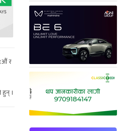
९औं र
हुन् ।