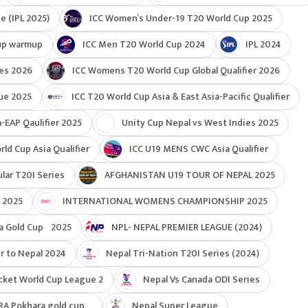
e (IPL 2025)
ICC Women’s Under-19 T20 World Cup 2025
up warmup
ICC Men T20 World Cup 2024
IPL 2024
ies 2026
ICC Womens T20 World Cup Global Qualifier 2026
ue 2025
ICC T20 World Cup Asia & East Asia-Pacific Qualifier
-EAP Qaulifier 2025
Unity Cup Nepal vs West Indies 2025
d Cup Asia Qualifier
ICC U19 MENS CWC Asia Qualifier
ar T20I Series
AFGHANISTAN U19 TOUR OF NEPAL 2025
 2025
INTERNATIONAL WOMENS CHAMPIONSHIP 2025
a Gold Cup 2025
NPL- NEPAL PREMIER LEAGUE (2024)
r to Nepal 2024
Nepal Tri-Nation T20I Series (2024)
cket World Cup League 2
Nepal Vs Canada ODI Series
RA Pokhara gold cup
Nepal Super League