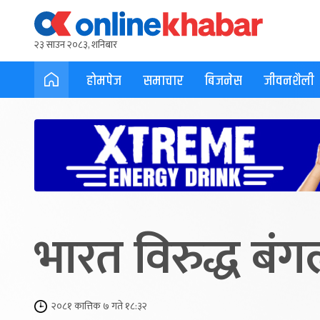
२३ साउन २०८३, शनिबार
होमपेज
समाचार
बिजनेस
जीवनशैली
भारत विरुद्ध बं
२०८१ कात्तिक ७ गते १८:३२