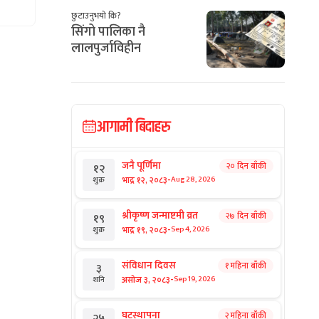
छुटाउनुभयो कि?
सिंगो पालिका नै
लालपुर्जाविहीन
आगामी बिदाहरु
जनै पूर्णिमा
२० दिन बाँकी
१२
-
भाद्र १२, २०८३
Aug 28, 2026
शुक्र
श्रीकृष्ण जन्माष्टमी व्रत
२७ दिन बाँकी
१९
-
भाद्र १९, २०८३
Sep 4, 2026
शुक्र
संविधान दिवस
१ महिना बाँकी
३
-
असोज ३, २०८३
Sep 19, 2026
शनि
घटस्थापना
२ महिना बाँकी
२५