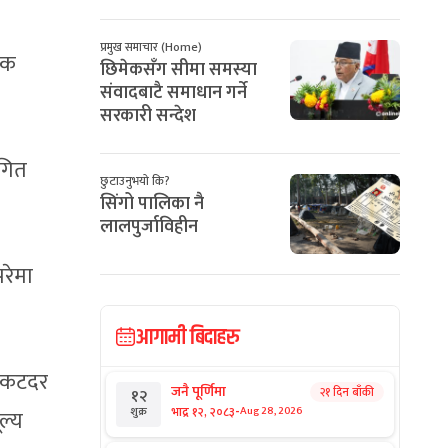
प्रमुख समाचार (Home)
शक
छिमेकसँग सीमा समस्या
संवादबाटै समाधान गर्ने
सरकारी सन्देश
थगित
छुटाउनुभयो कि?
सिंगो पालिका नै
लालपुर्जाविहीन
परेमा
आगामी बिदाहरु
टिकटदर
जनै पूर्णिमा
२१ दिन बाँकी
१२
-
भाद्र १२, २०८३
Aug 28, 2026
शुक्र
ल्य