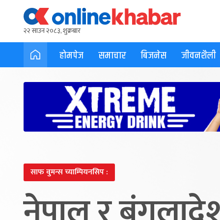
२२ साउन २०८३, शुक्रबार
होमपेज
समाचार
बिजनेस
जीवनशैली
साफ वुमन्स च्याम्पियनसिप :
नेपाल र बंगलाद