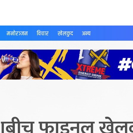
मनोरञ्जन
विचार
खेलकुद
अन्य
ेशबीच फाइनल खेलक