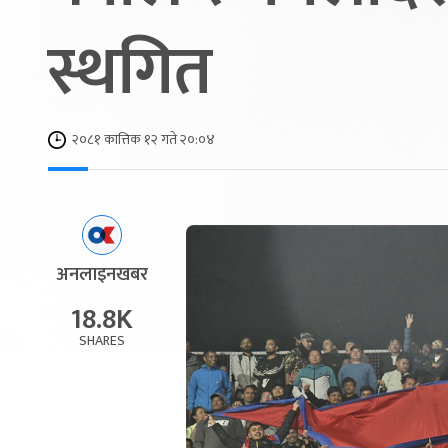
स्थगित
२०८१ कात्तिक १२ गते २०:०४
अनलाइनखबर
18.8K
SHARES