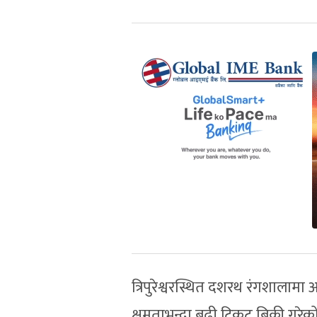
त्रिपुरेश्वरस्थित दशरथ रंगशाल
क्षमताभन्दा बढी टिकट बिक्री गरेक