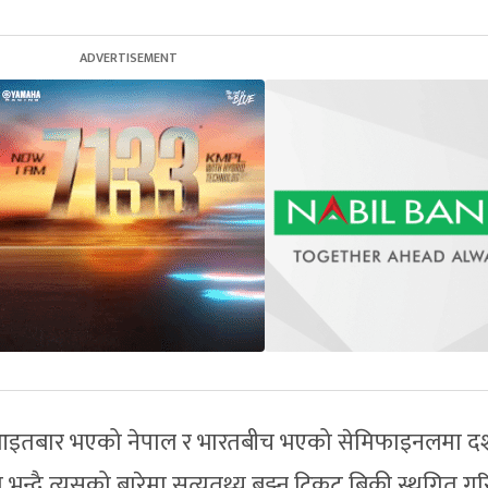
ामा आइतबार भएको नेपाल र भारतबीच भएको सेमिफाइनलमा दर
ो भन्दै त्यसको बारेमा सत्यतथ्य बुझ्न टिकट बिक्री स्थगित 