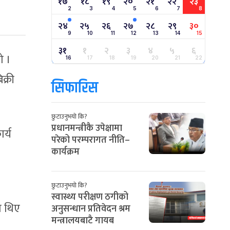
१७
१८
१९
२०
२१
२२
२३
2
3
4
5
6
7
8
२४
२५
२६
२७
२८
२९
३०
9
10
11
12
13
14
15
३१
१
२
३
४
५
६
ो ।
16
17
18
19
20
21
22
क्री
सिफारिस
छुटाउनुभयो कि?
प्रधानमन्त्रीकै उपेक्षामा
ार्य
परेको परम्परागत नीति–
कार्यक्रम
छुटाउनुभयो कि?
स्वास्थ्य परीक्षण ठगीको
त थिए
अनुसन्धान प्रतिवेदन श्रम
मन्त्रालयबाटै गायब