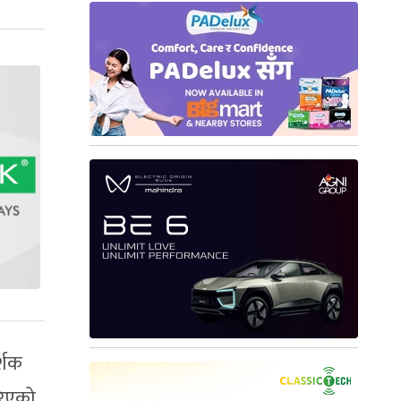
्शक
गरिएको