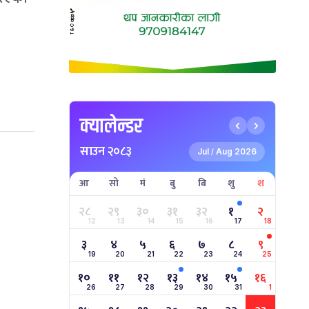
क्यालेन्डर
साउन २०८३
Jul
Aug 2026
/
आ
सो
मं
बु
बि
शु
श
२८
२९
३०
३१
३२
१
२
12
13
14
15
16
17
18
३
४
५
६
७
८
९
19
20
21
22
23
24
25
१०
११
१२
१३
१४
१५
१६
26
27
28
29
30
31
1