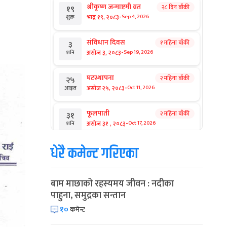
श्रीकृष्ण जन्माष्टमी व्रत
२८ दिन बाँकी
१९
-
भाद्र १९, २०८३
Sep 4, 2026
शुक्र
संविधान दिवस
१ महिना बाँकी
३
-
असोज ३, २०८३
Sep 19, 2026
शनि
घटस्थापना
२ महिना बाँकी
२५
-
असोज २५, २०८३
Oct 11, 2026
आइत
फूलपाती
२ महिना बाँकी
३१
-
असोज ३१ , २०८३
Oct 17, 2026
शनि
धेरै कमेन्ट गरिएका
कार्तिक सङ्क्रान्ति
२ महिना बाँकी
१
-
कार्तिक १, २०८३
Oct 18, 2026
आइत
बाम माछाको रहस्यमय जीवन : नदीका
महानवमी
२ महिना बाँकी
३
पाहुना, समुद्रका सन्तान
-
कार्तिक ३, २०८३
Oct 20, 2026
मंगल
१०
कमेन्ट
विजयादशमी
२ महिना बाँकी
४