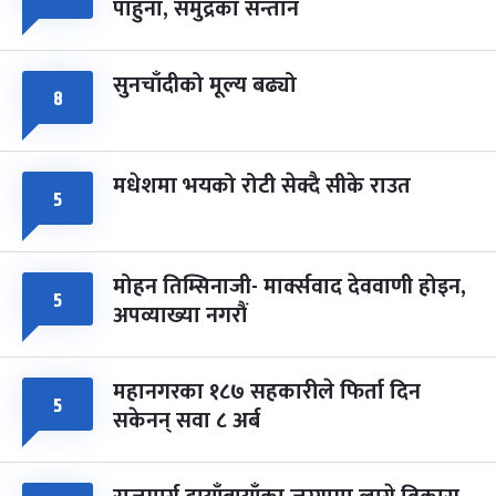
पाहुना, समुद्रका सन्तान
-
चैत्र ८, २०८३
Mar 22, 2027
सोम
सुनचाँदीको मूल्य बढ्यो
८
मधेशमा भयको रोटी सेक्दै सीके राउत
५
मोहन तिम्सिनाजी- मार्क्सवाद देववाणी होइन,
५
अपव्याख्या नगरौं
महानगरका १८७ सहकारीले फिर्ता दिन
५
सकेनन् सवा ८ अर्ब