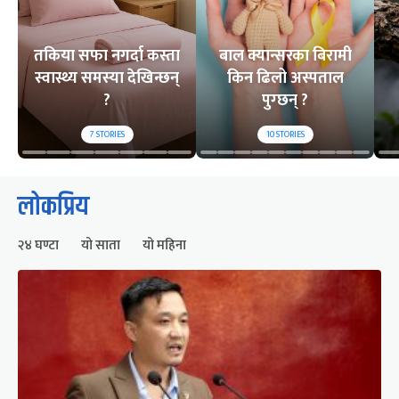
तकिया सफा नगर्दा कस्ता
बाल क्यान्सरका बिरामी
स्वास्थ्य समस्या देखिन्छन्
किन ढिलो अस्पताल
?
पुग्छन् ?
7
STORIES
10
STORIES
लोकप्रिय
२४ घण्टा
यो साता
यो महिना