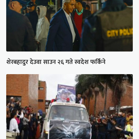
शेरबहादुर देउवा साउन २६ गते स्वदेश फर्किने