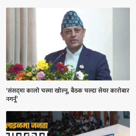
‘संसद्‍मा कालो चस्मा खोल्नू, बैठक चल्दा सेयर कारोबार
नगर्नू’