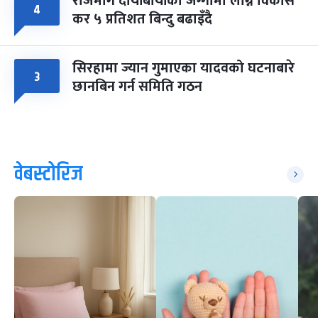
राजमार्ग दायाँबायाँका जग्गामा लाग्ने विकास
४
कर ५ प्रतिशत बिन्दु बढाइँदै
सिरहामा ज्यान गुमाएका यादवको घटनाबारे
३
छानबिन गर्न समिति गठन
वेबस्टोरिज