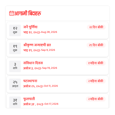
आगामी बिदाहरु
जनै पूर्णिमा
२२ दिन बाँकी
१२
-
भाद्र १२, २०८३
Aug 28, 2026
शुक्र
श्रीकृष्ण जन्माष्टमी व्रत
२९ दिन बाँकी
१९
-
भाद्र १९, २०८३
Sep 4, 2026
शुक्र
संविधान दिवस
१ महिना बाँकी
३
-
असोज ३, २०८३
Sep 19, 2026
शनि
घटस्थापना
२ महिना बाँकी
२५
-
असोज २५, २०८३
Oct 11, 2026
आइत
फूलपाती
२ महिना बाँकी
३१
-
असोज ३१ , २०८३
Oct 17, 2026
शनि