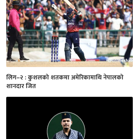
लिग–२ : कुशलको शतकमा अमेरिकामाथि नेपालको
शानदार जित