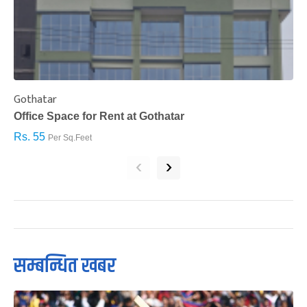
Gothatar
S
Office Space for Rent at Gothatar
H
Rs. 55
R
Per Sq.Feet
‹
›
सम्बन्धित खबर