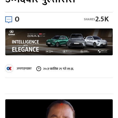
0
2.5K
SHARES
अनलाइनखबर
२०८१ कात्तिक २९ गते ११:३६