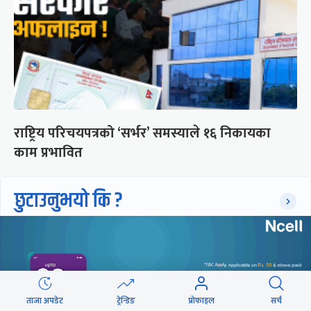
राष्ट्रिय परिचयपत्रको ‘सर्भर’ समस्याले १६ निकायका
काम प्रभावित
छुटाउनुभयो कि ?
संसद्लाई टेर्दैनन् प्रधानमन्त्री, लाचार
छन् सभामुख
ताजा अपडेट
ट्रेन्डिङ
प्रोफाइल
सर्च
‘अस्थायी प्रकृतिको अध्यादेशले ऐनको