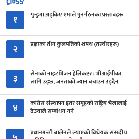
ट्रेन्डिङ
गुन्डुमा अड्किए एमाले पुनर्गठनका प्रस्तावहरू
१
प्रज्ञाका तीन कुलपतिको शपथ (तस्वीरहरू)
२
सेनाको नाइटभिजन हेलिकप्टर : भीआईपीका
३
लागि उड्छ, जनताको ज्यान बचाउन उड्दैन
कांग्रेस संस्थापन इतर समूहको राष्ट्रिय भेलालाई
४
देउवाले सम्बोधन गर्ने
प्रधानमन्त्री बालेनले ल्याएको विधेयक संसदीय
५