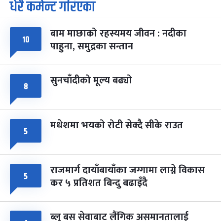
धेरै कमेन्ट गरिएका
पूर्णिमा व्रत
७ महिना बाँकी
७
-
चैत्र ७, २०८३
Mar 21, 2027
आइत
बाम माछाको रहस्यमय जीवन : नदीका
१०
फागुपूर्णिमा
७ महिना बाँकी
८
पाहुना, समुद्रका सन्तान
-
चैत्र ८, २०८३
Mar 22, 2027
सोम
सुनचाँदीको मूल्य बढ्यो
८
मधेशमा भयको रोटी सेक्दै सीके राउत
५
राजमार्ग दायाँबायाँका जग्गामा लाग्ने विकास
५
कर ५ प्रतिशत बिन्दु बढाइँदै
ब्लु बस सेवाबाट लैंगिक असमानतालाई