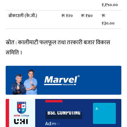
१,१५०.००
ब्रोकाउली (के.जी.)
रू १२०
रू १४०
रू
१३०.००
स्रोत : कालीमाटी फलफूल तथा तरकारी बजार विकास
समिति ।