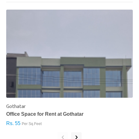
Gothatar
S
Office Space for Rent at Gothatar
H
Rs. 55
R
Per Sq.Feet
‹
›