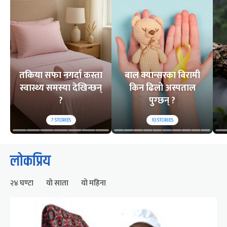
तकिया सफा नगर्दा कस्ता
बाल क्यान्सरका बिरामी
स्वास्थ्य समस्या देखिन्छन्
किन ढिलो अस्पताल
?
पुग्छन् ?
7
STORIES
10
STORIES
लोकप्रिय
२४ घण्टा
यो साता
यो महिना