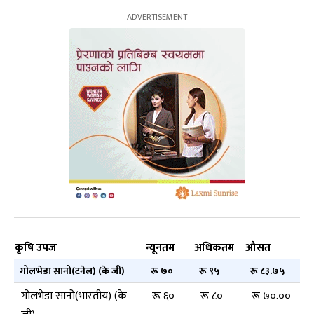
कृषि उपज
न्यूनतम
अधिकतम
औसत
गोलभेडा सानो(टनेल) (के जी)
रू ७०
रू ९५
रू ८३.७५
गोलभेडा सानो(भारतीय) (के
रू ६०
रू ८०
रू ७०.००