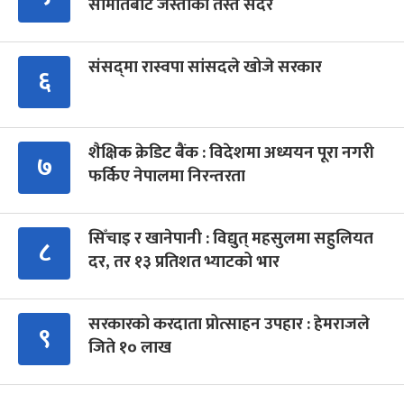
समितिबाट जस्ताको तस्तै सदर
संसद्‍मा रास्वपा सांसदले खोजे सरकार
६
शैक्षिक क्रेडिट बैंक : विदेशमा अध्ययन पूरा नगरी
७
फर्किए नेपालमा निरन्तरता
सिँचाइ र खानेपानी : विद्युत् महसुलमा सहुलियत
८
दर, तर १३ प्रतिशत भ्याटको भार
सरकारको करदाता प्रोत्साहन उपहार : हेमराजले
९
जिते १० लाख