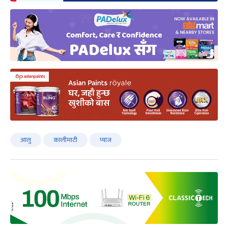
आलु
कालीमाटी
प्याज