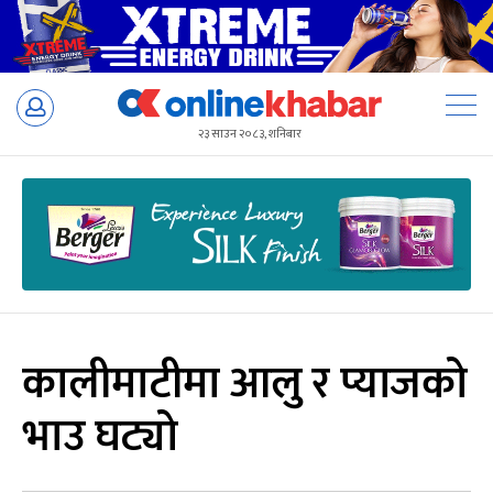
Skip
to
२३ साउन २०८३, शनिबार
content
कालीमाटीमा आलु र प्याजको
भाउ घट्यो