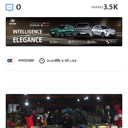
0
3.5K
SHARES
अनलाइनखबर
२०८१ मंसिर ४ गते ८:४४