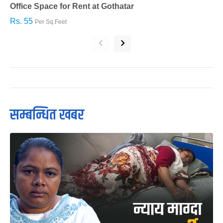
Office Space for Rent at Gothatar
H
Rs. 55
R
Per Sq.Feet
‹
›
सम्बन्धित खबर