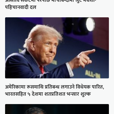
अस्तित्व संकटमा परेपछि मोर्चाबन्दीमा जुटे मधेशी-
पहिचानवादी दल
अमेरिकामा रूसमाथि प्रतिबन्ध लगाउने विधेयक पारित,
भारतसहित ५ देशमा शतप्रतिशत भन्सार शुल्क