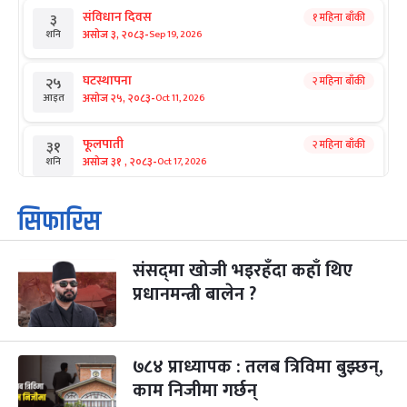
संविधान दिवस
१ महिना बाँकी
३
-
असोज ३, २०८३
Sep 19, 2026
शनि
घटस्थापना
२ महिना बाँकी
२५
-
असोज २५, २०८३
Oct 11, 2026
आइत
फूलपाती
२ महिना बाँकी
३१
-
असोज ३१ , २०८३
Oct 17, 2026
शनि
कार्तिक सङ्क्रान्ति
२ महिना बाँकी
१
सिफारिस
-
कार्तिक १, २०८३
Oct 18, 2026
आइत
संसद्‌मा खोजी भइरहँदा कहाँ थिए
महानवमी
२ महिना बाँकी
३
-
प्रधानमन्त्री बालेन ?
कार्तिक ३, २०८३
Oct 20, 2026
मंगल
विजयादशमी
२ महिना बाँकी
४
-
कार्तिक ४, २०८३
Oct 21, 2026
बुध
७८४ प्राध्यापक : तलब त्रिविमा बुझ्छन्,
काम निजीमा गर्छन्
पापा‌ङ्कुशा एकादशी व्रत
२ महिना बाँकी
५