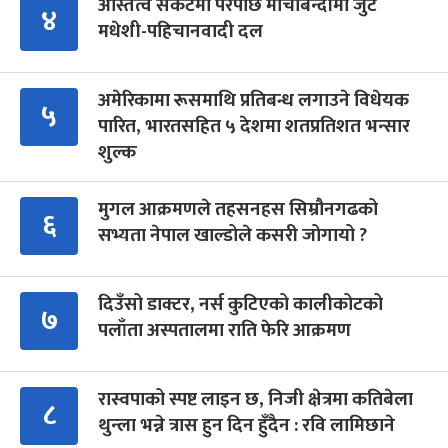
अस्तित्व संकटमा परेपछि मोर्चाबन्दीमा जुटे
४
मधेशी-पहिचानवादी दल
अमेरिकामा रूसमाथि प्रतिबन्ध लगाउने विधेयक
५
पारित, भारतसहित ५ देशमा शतप्रतिशत भन्सार
शुल्क
मुगल आक्रमणले तहसनहस सिम्रौनगढको
६
सभ्यता नेपाल खाल्डोले कसरी जोगायो ?
दिउँसो डाक्टर, नर्स कुटिएको कालीकोटको
७
पलाँता अस्पतालमा राति फेरि आक्रमण
रास्वपाको स्पष्ट लाइन छ, निजी क्षेत्रमा कतिबेला
८
थुन्ला भन्ने त्रास हुन दिन हुँदैन : रवि लामिछाने