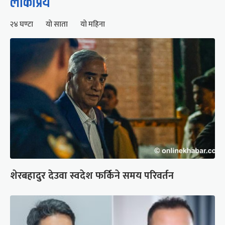
लोकप्रिय
२४ घण्टा
यो साता
यो महिना
शेरबहादुर देउवा स्वदेश फर्किने समय परिवर्तन