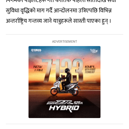
निगमका पाइलटहरू गत कात्तिक पहिलो सातादेखि सेवा
सुविधा वृद्धिको माग गर्दै आन्दोलनमा उत्रिएपछि विभिन्न
अन्तर्राष्ट्रिय गन्तव्य जाने यात्रुहरूले सास्ती पाएका हुन् ।