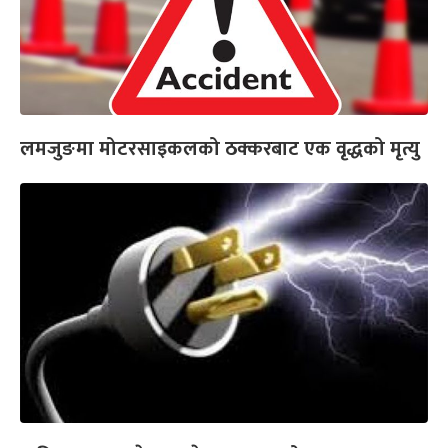
लमजुङमा मोटरसाइकलको ठक्करबाट एक वृद्धको मृत्यु