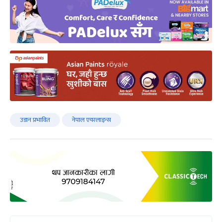
उडान प्रभावित
नेपाल एयरलाइन्स