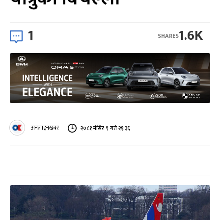
1
1.6K
SHARES
अनलाइनखबर
२०८१ मंसिर ९ गते २१:३६