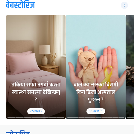
वेबस्टोरिज
तकिया सफा नगर्दा कस्ता
बाल क्यान्सरका बिरामी
स्वास्थ्य समस्या देखिन्छन्
किन ढिलो अस्पताल
?
पुग्छन् ?
7
STORIES
10
STORIES