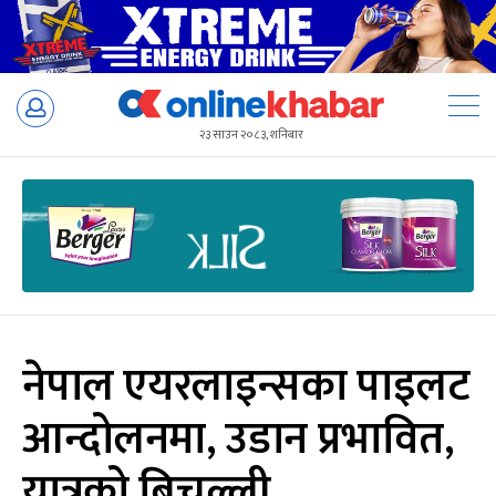
Skip
to
२३ साउन २०८३, शनिबार
content
नेपाल एयरलाइन्सका पाइलट
आन्दोलनमा, उडान प्रभावित,
यात्रुको बिचल्ली