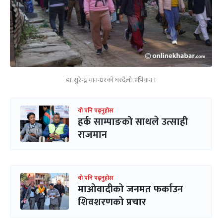
डा. सुरेन्द्र मानन्धरको घरदैलो अभियान ।
यो पनि पढ्नुहोस
हर्क साम्पाङको साथले उत्साही
राजमान
यो पनि पढ्नुहोस
माओवादीको जनमत फर्काउन
शिवशरणको प्रचार