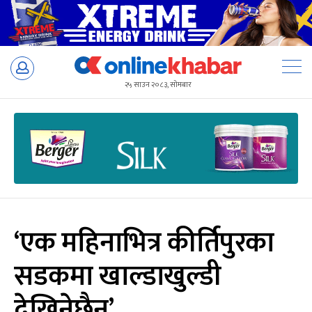
Skip
to
२५ साउन २०८३, सोमबार
content
‘एक महिनाभित्र कीर्तिपुरका
सडकमा खाल्डाखुल्डी
देखिनेछैन’