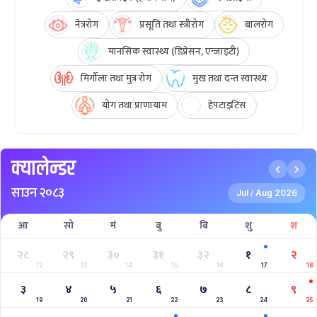
नेत्ररोग
प्रसूति तथा स्त्रीरोग
बालरोग
मानसिक स्वास्थ्य (डिप्रेसन, एन्जाइटी)
मिर्गौला तथा मुत्र रोग
मुख तथा दन्त स्वास्थ्य
योग तथा प्राणायाम
हेपटाइटिस
क्यालेन्डर
साउन २०८३
Jul
Aug 2026
/
आ
सो
मं
बु
बि
शु
श
२८
२९
३०
३१
३२
१
२
12
13
14
15
16
17
18
३
४
५
६
७
८
९
19
20
21
22
23
24
25