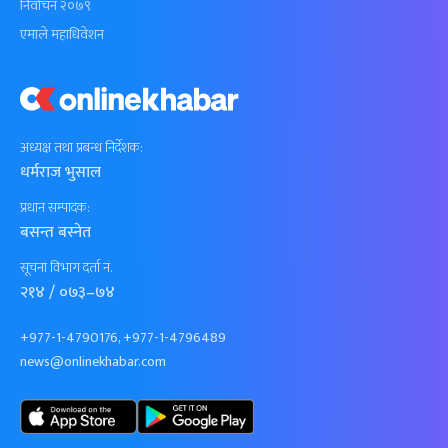
निर्वाचन २०७९
एमाले महाधिवेशन
अध्यक्ष तथा प्रबन्ध निर्देशक:
धर्मराज भुसाल
प्रधान सम्पादक:
बसन्त बस्नेत
सूचना विभाग दर्ता नं.
२१४ / ०७३–७४
+977-1-4790176, +977-1-4796489
news@onlinekhabar.com