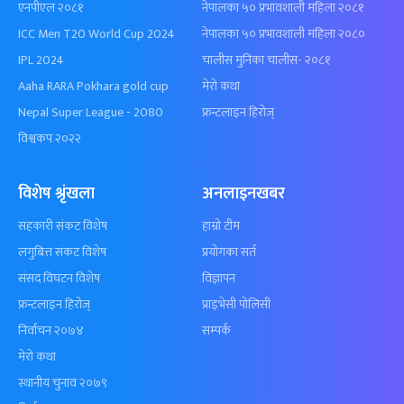
एनपीएल २०८१
नेपालका ५० प्रभावशाली महिला २०८१
ICC Men T20 World Cup 2024
नेपालका ५० प्रभावशाली महिला २०८०
IPL 2024
चालीस मुनिका चालीस- २०८१
Aaha RARA Pokhara gold cup
मेरो कथा
Nepal Super League - 2080
फ्रन्टलाइन हिरोज्
विश्वकप २०२२
विशेष श्रृंखला
अनलाइनखबर
सहकारी संकट विशेष
हाम्रो टीम
लगुबित्त संकट विशेष
प्रयोगका सर्त
संसद विघटन विशेष
विज्ञापन
फ्रन्टलाइन हिरोज्
प्राइभेसी पोलिसी
निर्वाचन २०७४
सम्पर्क
मेरो कथा
स्थानीय चुनाव २०७९