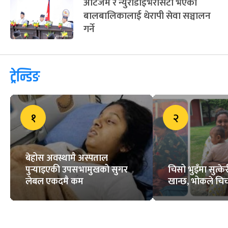
अटिजम र न्युरोडाइभरसिटी भएका
बालबालिकालाई थेरापी सेवा सञ्चालन
गर्ने
ट्रेन्डिङ
१
२
बेहोस अवस्थामै अस्पताल
पुर्‍याइएकी उपसभामुखको सुगर
चिसो भुइँमा सुत्
लेबल एकदमै कम
खान्छ, भोकले चिच्