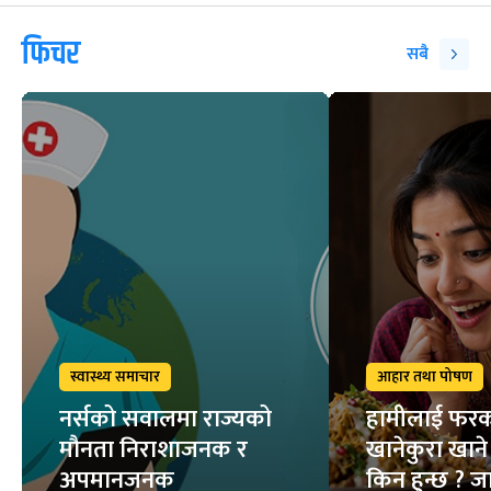
फिचर
सबै
स्वास्थ्य समाचार
आहार तथा पोषण
नर्सको सवालमा राज्यको
हामीलाई फ
मौनता निराशाजनक र
खानेकुरा खाने 
अपमानजनक
किन हुन्छ ? ज