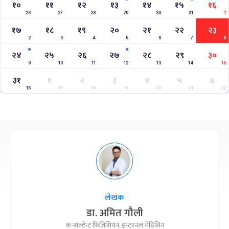
१०
११
१२
१३
१४
१५
१६
26
27
28
29
30
31
1
१७
१८
१९
२०
२१
२२
२३
2
3
4
5
6
7
8
२४
२५
२६
२७
२८
२९
३०
9
10
11
12
13
14
15
३१
१
२
३
४
५
६
16
17
18
19
20
21
22
लेखक
डा. अमित गौली
कन्सल्टेन्ट फिजिसियन, इन्टरनल मेडिसिन