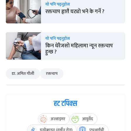
यो पनि पढ्नुहोस
रक्तचाप ह्वात्तै घट्यो भने के गर्ने ?
यो पनि पढ्नुहोस
किन धेरैजसो महिलामा न्यून रक्तचाप
हुन्छ ?
डा. अमित गौली
रक्तचाप
हट टपिक्स
अल्जाइमर
आयुर्वेद
इन्डोक्राइन (हर्मोन रोग)
एचआईभी