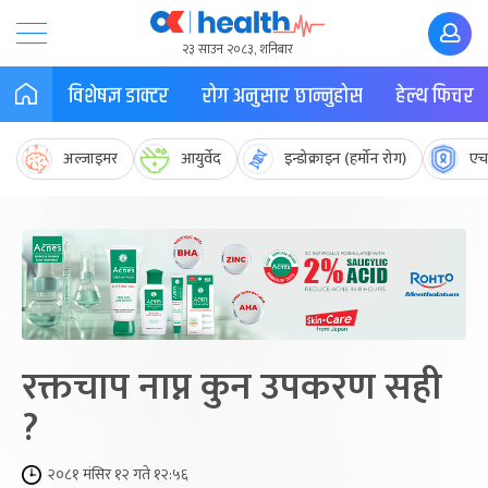
२३ साउन २०८३, शनिबार
विशेषज्ञ डाक्टर
रोग अनुसार छान्नुहोस
हेल्थ फिचर
अल्जाइमर
आयुर्वेद
इन्डोक्राइन (हर्मोन रोग)
एच
रक्तचाप नाप्न कुन उपकरण सही
?
२०८१ मंसिर १२ गते १२:५६