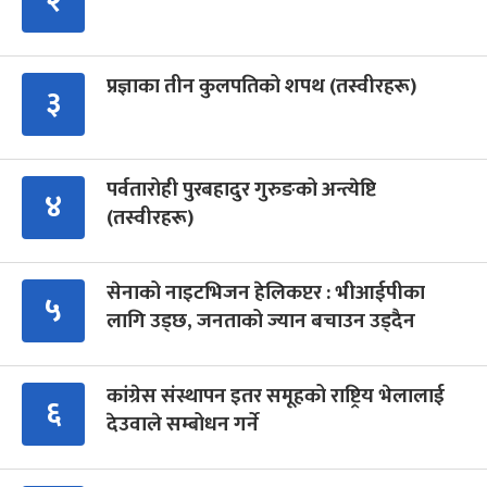
२
प्रज्ञाका तीन कुलपतिको शपथ (तस्वीरहरू)
३
पर्वतारोही पुरबहादुर गुरुङको अन्त्येष्टि
४
(तस्वीरहरू)
सेनाको नाइटभिजन हेलिकप्टर : भीआईपीका
५
लागि उड्छ, जनताको ज्यान बचाउन उड्दैन
कांग्रेस संस्थापन इतर समूहको राष्ट्रिय भेलालाई
६
देउवाले सम्बोधन गर्ने