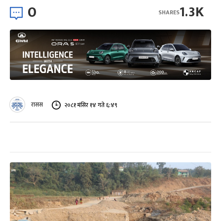
0
1.3K
SHARES
रासस
२०८१ मंसिर १४ गते ६:४९