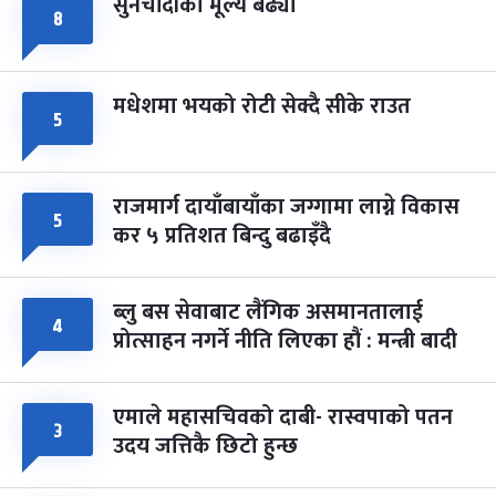
सुनचाँदीको मूल्य बढ्यो
८
मधेशमा भयको रोटी सेक्दै सीके राउत
५
राजमार्ग दायाँबायाँका जग्गामा लाग्ने विकास
५
कर ५ प्रतिशत बिन्दु बढाइँदै
ब्लु बस सेवाबाट लैंगिक असमानतालाई
४
प्रोत्साहन नगर्ने नीति लिएका हौं : मन्त्री बादी
एमाले महासचिवको दाबी- रास्वपाको पतन
३
उदय जत्तिकै छिटो हुन्छ