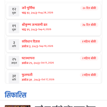
जनै पूर्णिमा
२० दिन बाँकी
१२
-
भाद्र १२, २०८३
Aug 28, 2026
शुक्र
श्रीकृष्ण जन्माष्टमी व्रत
२७ दिन बाँकी
१९
-
भाद्र १९, २०८३
Sep 4, 2026
शुक्र
संविधान दिवस
१ महिना बाँकी
३
-
असोज ३, २०८३
Sep 19, 2026
शनि
घटस्थापना
२ महिना बाँकी
२५
-
असोज २५, २०८३
Oct 11, 2026
आइत
फूलपाती
२ महिना बाँकी
३१
-
असोज ३१ , २०८३
Oct 17, 2026
शनि
कार्तिक सङ्क्रान्ति
२ महिना बाँकी
१
सिफारिस
-
कार्तिक १, २०८३
Oct 18, 2026
आइत