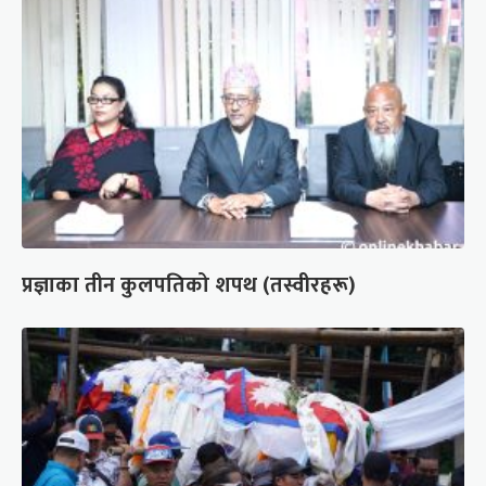
प्रज्ञाका तीन कुलपतिको शपथ (तस्वीरहरू)