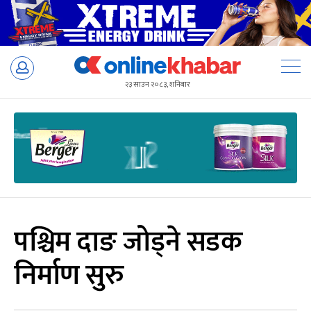
Skip
to
२३ साउन २०८३, शनिबार
content
पश्चिम दाङ जोड्ने सडक
निर्माण सुरु