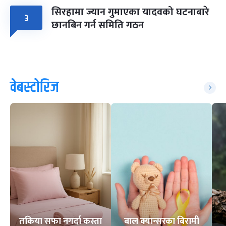
सिरहामा ज्यान गुमाएका यादवको घटनाबारे
३
छानबिन गर्न समिति गठन
वेबस्टोरिज
तकिया सफा नगर्दा कस्ता
बाल क्यान्सरका बिरामी