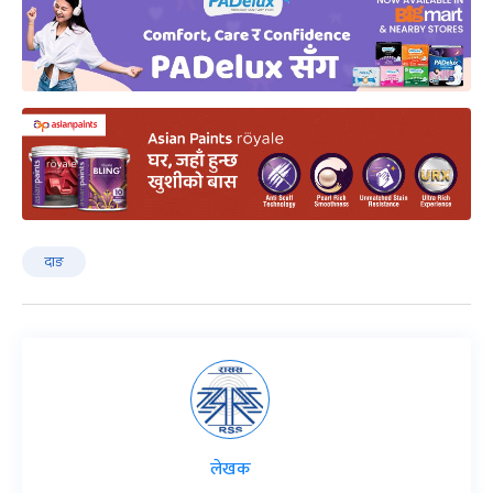
दाङ
लेखक