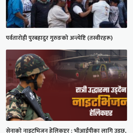
पर्वतारोही पुरबहादुर गुरुङको अन्त्येष्टि (तस्वीरहरू)
सेनाको नाइटभिजन हेलिकप्टर : भीआईपीका लागि उड्छ,