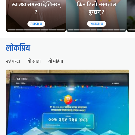
स्वास्थ्य समस्या देखिन्छन्
किन ढिलो अस्पताल
?
पुग्छन् ?
7
STORIES
10
STORIES
लोकप्रिय
२४ घण्टा
यो साता
यो महिना