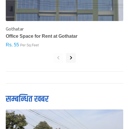
Gothatar
S
Office Space for Rent at Gothatar
H
Rs. 55
R
Per Sq.Feet
‹
›
सम्बन्धित खबर