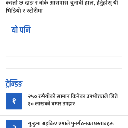
कस्तो छ दाङ र बाँके आसपास चुनावी हाल, हेर्नुहोस् यी
भिडियो र स्टोरीमा
यो पनि
ट्रेन्डिङ
२५० रुपैयाँको सामान किनेका उपभोक्ताले जिते
१
१० लाखको बम्पर उपहार
गुन्डुमा अड्किए एमाले पुनर्गठनका प्रस्तावहरू