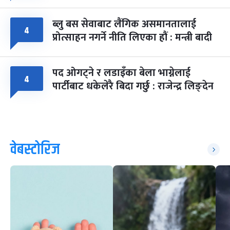
ब्लु बस सेवाबाट लैंगिक असमानतालाई
४
प्रोत्साहन नगर्ने नीति लिएका हौं : मन्त्री बादी
पद ओगट्ने र लडाइँका बेला भाग्नेलाई
४
पार्टीबाट धकेलेरै बिदा गर्छु : राजेन्द्र लिङ्देन
वेबस्टोरिज