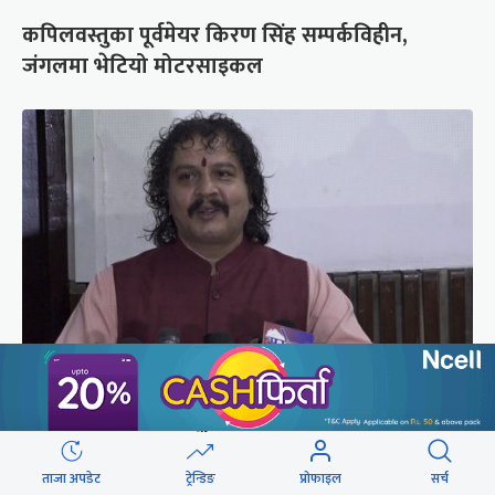
कपिलवस्तुका पूर्वमेयर किरण सिंह सम्पर्कविहीन,
जंगलमा भेटियो मोटरसाइकल
रास्वपा सांसद ढकाल भन्छन्- सिंहदरबारको नाम फेरौं,
अनामनगर दरबार राखौं
ताजा अपडेट
ट्रेन्डिङ
प्रोफाइल
सर्च