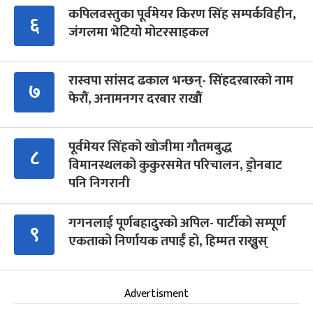
कपिलवस्तुका पूर्वमेयर किरण सिंह सम्पर्कविहीन,
६
जंगलमा भेटियो मोटरसाइकल
रास्वपा सांसद ढकाल भन्छन्- सिंहदरबारको नाम
७
फेरौं, अनामनगर दरबार राखौं
पूर्वमेयर सिंहको खोजीमा गौतमबुद्ध
८
विमानस्थलको कुकुरसमेत परिचालन, ड्रोनबाट
पनि निगरानी
गगनलाई पूर्णबहादुरको अपिल- पार्टीको सम्पूर्ण
९
एकताको निर्णायक तपाईँ हो, हिम्मत राख्नुस्
Advertisment