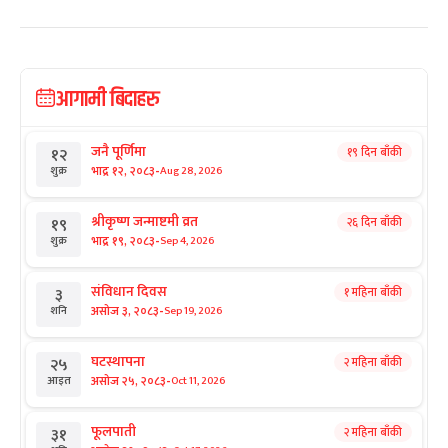
आगामी बिदाहरु
जनै पूर्णिमा
१९ दिन बाँकी
१२
-
भाद्र १२, २०८३
Aug 28, 2026
शुक्र
श्रीकृष्ण जन्माष्टमी व्रत
२६ दिन बाँकी
१९
-
भाद्र १९, २०८३
Sep 4, 2026
शुक्र
संविधान दिवस
१ महिना बाँकी
३
-
असोज ३, २०८३
Sep 19, 2026
शनि
घटस्थापना
२ महिना बाँकी
२५
-
असोज २५, २०८३
Oct 11, 2026
आइत
फूलपाती
२ महिना बाँकी
३१