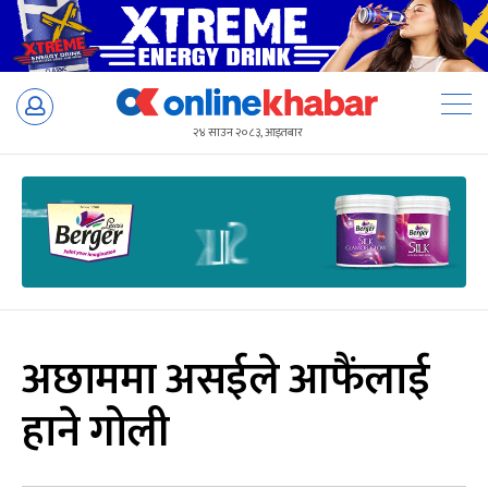
Skip
to
२४ साउन २०८३, आइतबार
content
अछाममा असईले आफैंलाई
हाने गोली