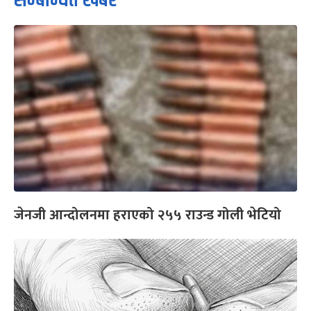
सम्बन्धित खबर
जेनजी आन्दोलनमा हराएको २५५ राउन्ड गोली भेटियो