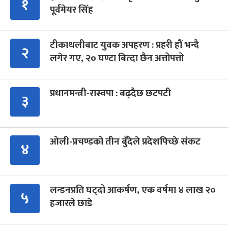
१
पूर्वमेयर सिंह
टीकाथलीबाट युवक अपहरण : प्रहरी हौं भन्दै
२
लगेर गए, २० घण्टा बित्दा छैन अत्तोपत्तो
प्रधानमन्त्री-रास्वपा : बढ्दैछ छटपटी
३
ओली-प्रचण्डको तीन बुँदेले प्रदेशपिच्छे संकट
४
लन्डनप्रति घट्दो आकर्षण, एक वर्षमा ४ लाख २०
५
हजारले छाडे