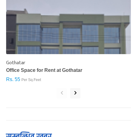
Gothatar
S
Office Space for Rent at Gothatar
H
Rs. 55
R
Per Sq.Feet
‹
›