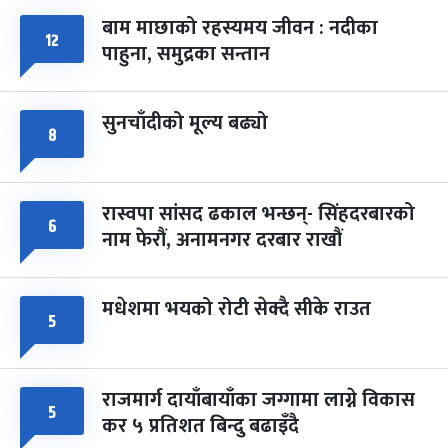
बाम माछाको रहस्यमय जीवन : नदीका
१२
फागुपूर्णिमा
७ महिना बाँकी
८
पाहुना, समुद्रका सन्तान
-
चैत्र ८, २०८३
Mar 22, 2027
सोम
सुनचाँदीको मूल्य बढ्यो
८
रास्वपा सांसद ढकाल भन्छन्- सिंहदरबारको
६
नाम फेरौं, अनामनगर दरबार राखौं
मधेशमा भयको रोटी सेक्दै सीके राउत
५
राजमार्ग दायाँबायाँका जग्गामा लाग्ने विकास
५
कर ५ प्रतिशत बिन्दु बढाइँदै