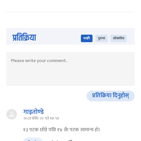
प्रतिक्रिया
भर्खरै
पुराना
लोकप्रिय
प्रतिक्रिया दिनुहोस्
गाइताेण्डे
२०८१ मंसिर २० गते १४:५१
१३ पटक छाेडे पछि १४ अैा पटक सामान्य हाे।