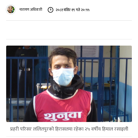
नारायण अधिकारी
२०८१ मंसिर १९ गते २०:५५
प्रहरी परिसर ललितपुरको हिरासतमा रहेका २५ वर्षीय हिमाल रसाइली