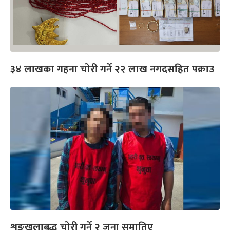
३४ लाखका गहना चोरी गर्ने २२ लाख नगदसहित पक्राउ
शृङ्‍खलाबद्ध चोरी गर्ने २ जना समातिए