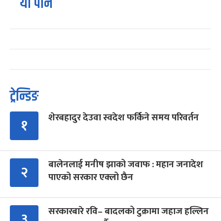
यो पनि
ट्रेन्डिङ
शेरबहादुर देउवा स्वदेश फर्किने समय परिवर्तन
१
बालेनलाई मनीष झाको जवाफ : महान जनादेश
२
पाएको सरकार एक्लो छैन
सरकारबारे रवि– बादलको टुक्रामा जहाज हल्लिन
३