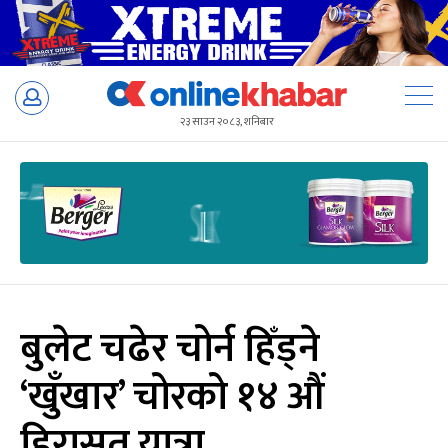
Skip
to
२३ साउन २०८३, शनिबार
content
बुलेट चढेर चोर्न हिँड्ने
‘खुँखार’ चोरको १४ औं
हिरासत यात्रा