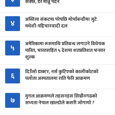
सक्छ, डर मान्नु पर्दैन
अस्तित्व संकटमा परेपछि मोर्चाबन्दीमा जुटे
४
मधेशी-पहिचानवादी दल
अमेरिकामा रूसमाथि प्रतिबन्ध लगाउने विधेयक
५
पारित, भारतसहित ५ देशमा शतप्रतिशत भन्सार
शुल्क
दिउँसो डाक्टर, नर्स कुटिएको कालीकोटको
६
पलाँता अस्पतालमा राति फेरि आक्रमण
मुगल आक्रमणले तहसनहस सिम्रौनगढको
७
सभ्यता नेपाल खाल्डोले कसरी जोगायो ?