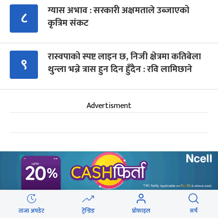
ग्यास अभाव : सरकारी अक्षमताले उब्जाएको
८
कृत्रिम संकट
रास्वपाको स्पष्ट लाइन छ, निजी क्षेत्रमा कतिबेला
९
थुन्ला भन्ने त्रास हुन दिन हुँदैन : रवि लामिछाने
Advertisment
सिफारिस
७८४ प्राध्यापक : तलब त्रिविमा बुझ्छन्,
ताजा अपडेट
ट्रेन्डिङ
प्रोफाइल
सर्च
काम निजीमा गर्छन्