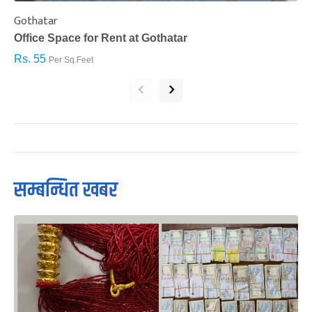
Gothatar
S
Office Space for Rent at Gothatar
H
Rs. 55
R
Per Sq.Feet
‹
›
सम्बन्धित खबर