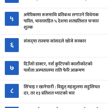
अमेरिकामा रूसमाथि प्रतिबन्ध लगाउने विधेयक
५
पारित, भारतसहित ५ देशमा शतप्रतिशत भन्सार
शुल्क
संसद्‍मा रास्वपा सांसदले खोजे सरकार
६
दिउँसो डाक्टर, नर्स कुटिएको कालीकोटको
७
पलाँता अस्पतालमा राति फेरि आक्रमण
सिँचाइ र खानेपानी : विद्युत् महसुलमा सहुलियत
८
दर, तर १३ प्रतिशत भ्याटको भार