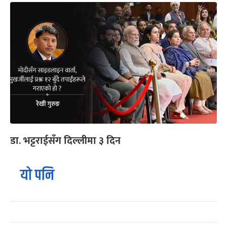
डा. भट्टराईसँग दिल्लीमा ३ दिन
यो पनि