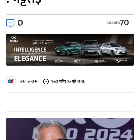
0
70
SHARES
अनलाइनखबर
२०८१ मंसिर २० गते १३:२६