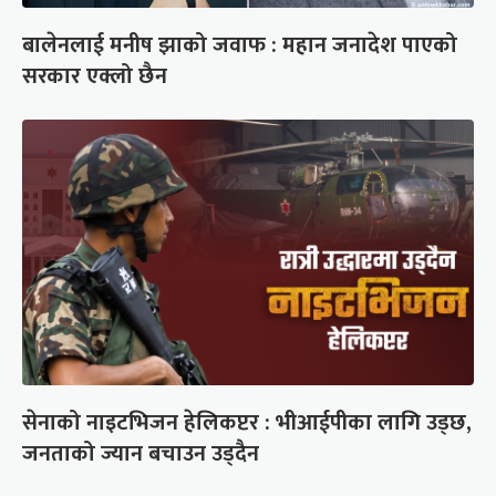
बालेनलाई मनीष झाको जवाफ : महान जनादेश पाएको
सरकार एक्लो छैन
सेनाको नाइटभिजन हेलिकप्टर : भीआईपीका लागि उड्छ,
जनताको ज्यान बचाउन उड्दैन