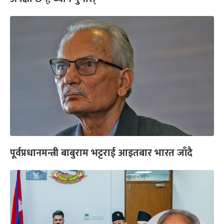
पूर्वप्रधानमन्त्री बाबुराम भट्टराई आइतबार भारत जाँदै