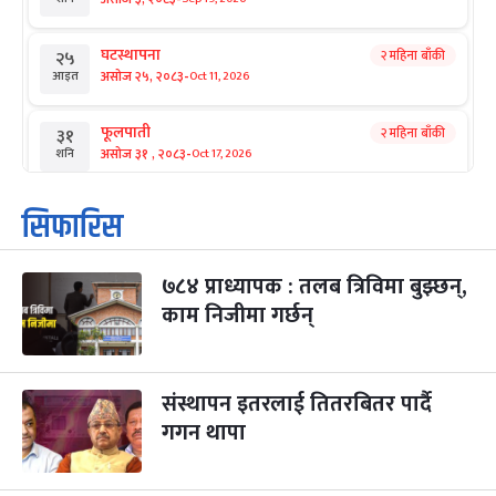
घटस्थापना
२ महिना बाँकी
२५
-
असोज २५, २०८३
Oct 11, 2026
आइत
फूलपाती
२ महिना बाँकी
३१
-
असोज ३१ , २०८३
Oct 17, 2026
शनि
कार्तिक सङ्क्रान्ति
२ महिना बाँकी
१
सिफारिस
-
कार्तिक १, २०८३
Oct 18, 2026
आइत
७८४ प्राध्यापक : तलब त्रिविमा बुझ्छन्,
महानवमी
२ महिना बाँकी
३
-
काम निजीमा गर्छन्
कार्तिक ३, २०८३
Oct 20, 2026
मंगल
विजयादशमी
२ महिना बाँकी
४
-
कार्तिक ४, २०८३
Oct 21, 2026
बुध
संस्थापन इतरलाई तितरबितर पार्दै
गगन थापा
पापा‌ङ्कुशा एकादशी व्रत
२ महिना बाँकी
५
-
कार्तिक ५, २०८३
Oct 22, 2026
बिहि