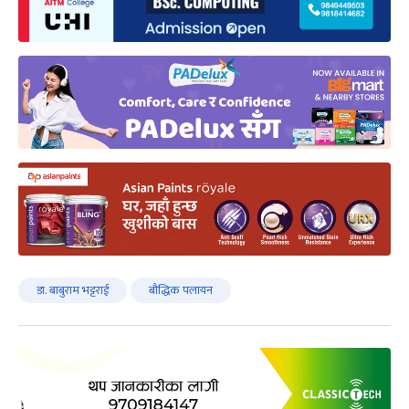
डा. बाबुराम भट्टराई
बौद्धिक पलायन