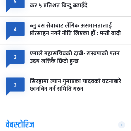
५
कर ५ प्रतिशत बिन्दु बढाइँदै
ब्लु बस सेवाबाट लैंगिक असमानतालाई
४
प्रोत्साहन नगर्ने नीति लिएका हौं : मन्त्री बादी
एमाले महासचिवको दाबी- रास्वपाको पतन
३
उदय जत्तिकै छिटो हुन्छ
सिरहामा ज्यान गुमाएका यादवको घटनाबारे
३
छानबिन गर्न समिति गठन
वेबस्टोरिज