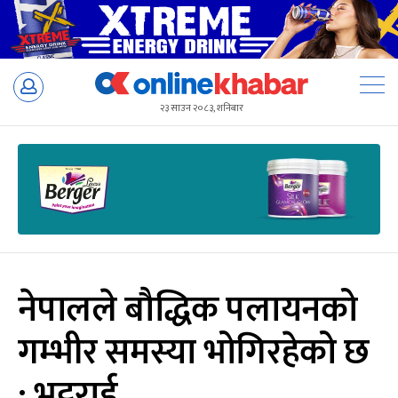
Skip
to
२३ साउन २०८३, शनिबार
content
नेपालले बौद्धिक पलायनको
गम्भीर समस्या भोगिरहेको छ
: भट्टराई