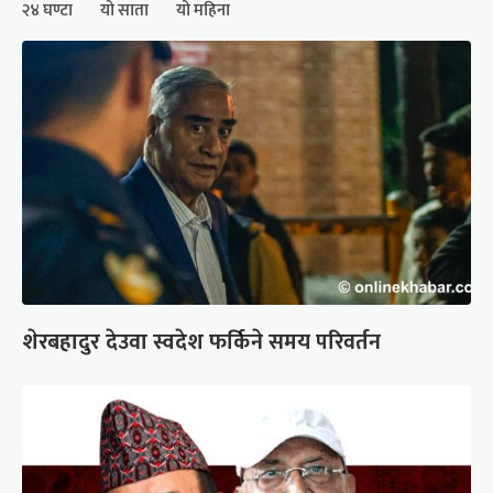
२४ घण्टा
यो साता
यो महिना
शेरबहादुर देउवा स्वदेश फर्किने समय परिवर्तन