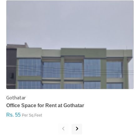
Gothatar
S
Office Space for Rent at Gothatar
H
Rs. 55
R
Per Sq.Feet
‹
›