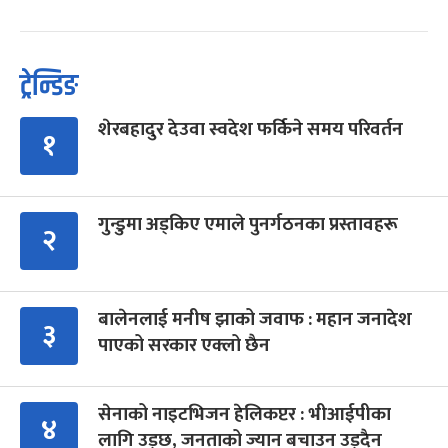
ट्रेन्डिङ
शेरबहादुर देउवा स्वदेश फर्किने समय परिवर्तन
१
गुन्डुमा अड्किए एमाले पुनर्गठनका प्रस्तावहरू
२
बालेनलाई मनीष झाको जवाफ : महान जनादेश
३
पाएको सरकार एक्लो छैन
सेनाको नाइटभिजन हेलिकप्टर : भीआईपीका
४
लागि उड्छ, जनताको ज्यान बचाउन उड्दैन