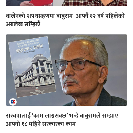
बालेनको शपथग्रहणमा बाबुराम- आफ्नै १२ वर्ष पहिलेको
अग्रलेख सम्झिएँ
रास्वपालाई ‘काम लाग्नसक्छ’ भन्दै बाबुरामले सम्झाए
आफ्नो १८ महिने सरकारका काम