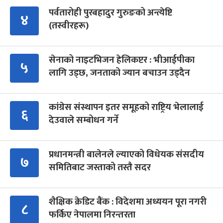
पर्वतारोही पुरबहादुर गुरुङको अन्त्येष्टि
४
(तस्वीरहरू)
सेनाको नाइटभिजन हेलिकप्टर : भीआईपीका
५
लागि उड्छ, जनताको ज्यान बचाउन उड्दैन
कांग्रेस संस्थापन इतर समूहको राष्ट्रिय भेलालाई
६
देउवाले सम्बोधन गर्ने
प्रधानमन्त्री बालेनले ल्याएको विधेयक संसदीय
७
समितिबाट जस्ताको तस्तै सदर
शैक्षिक क्रेडिट बैंक : विदेशमा अध्ययन पूरा नगरी
८
फर्किए नेपालमा निरन्तरता