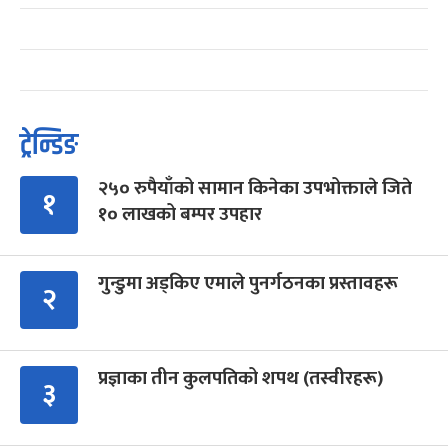
ट्रेन्डिङ
२५० रुपैयाँको सामान किनेका उपभोक्ताले जिते
१
१० लाखको बम्पर उपहार
गुन्डुमा अड्किए एमाले पुनर्गठनका प्रस्तावहरू
२
प्रज्ञाका तीन कुलपतिको शपथ (तस्वीरहरू)
३