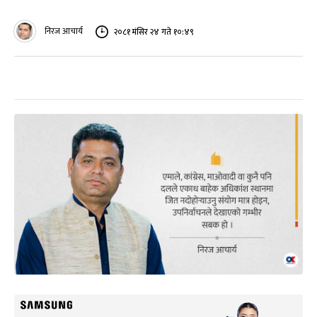
निरज आचार्य
२०८१ मंसिर २४ गते १०:४९