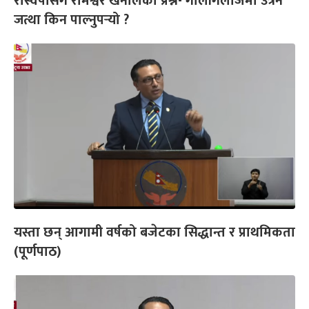
रास्वपासँग रामेश्वर खनालको प्रश्न- गालीगलौजमा उत्रने
जत्था किन पाल्नुपर्‍यो ?
यस्ता छन् आगामी वर्षको बजेटका सिद्धान्त र प्राथमिकता
(पूर्णपाठ)