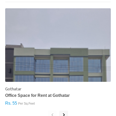
Gothatar
S
Office Space for Rent at Gothatar
H
Rs. 55
R
Per Sq.Feet
‹
›