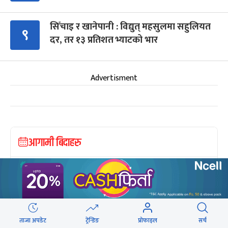
सिँचाइ र खानेपानी : विद्युत् महसुलमा सहुलियत
९
दर, तर १३ प्रतिशत भ्याटको भार
Advertisment
आगामी बिदाहरु
जनै पूर्णिमा
२० दिन बाँकी
१२
-
भाद्र १२, २०८३
Aug 28, 2026
शुक्र
श्रीकृष्ण जन्माष्टमी व्रत
२७ दिन बाँकी
१९
-
भाद्र १९, २०८३
Sep 4, 2026
शुक्र
ताजा अपडेट
ट्रेन्डिङ
प्रोफाइल
सर्च