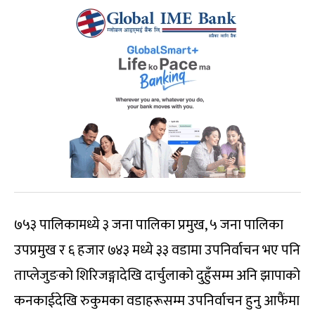
७५३ पालिकामध्ये ३ जना पालिका प्रमुख, ५ जना पालिका
उपप्रमुख र ६ हजार ७४३ मध्ये ३३ वडामा उपनिर्वाचन भए पनि
ताप्लेजुङको शिरिजङ्गादेखि दार्चुलाको दुहुँसम्म अनि झापाको
कनकाईदेखि रुकुमका वडाहरूसम्म उपनिर्वाचन हुनु आफैंमा