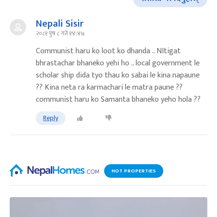
Nepali Sisir
२०८१ पुष ८ गते १४:४७
Communist haru ko loot ko dhanda .. NItigat
bhrastachar bhaneko yehi ho .. local government le
scholar ship dida tyo thau ko sabai le kina napaune
?? Kina neta ra karmachari le matra paune ??
communist haru ko Samanta bhaneko yeho hola ??
Reply
HOT PROPERTIES