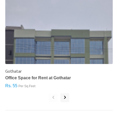
Gothatar
S
Office Space for Rent at Gothatar
H
Rs. 55
R
Per Sq.Feet
‹
›