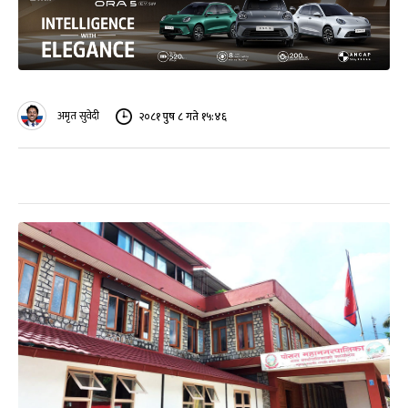
अमृत सुवेदी
२०८१ पुष ८ गते १५:४६