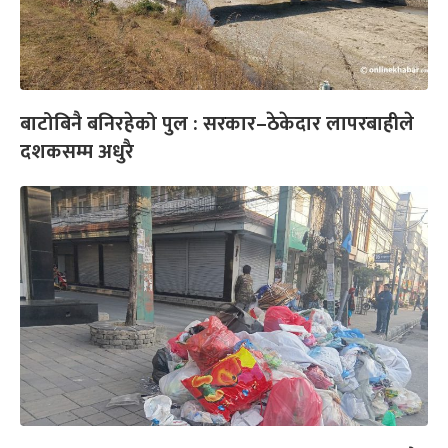
बाटोबिनै बनिरहेको पुल : सरकार–ठेकेदार लापरबाहीले
दशकसम्म अधुरै