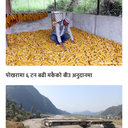
पोखरामा ६ टन बढी मकैको बीउ अनुदानमा