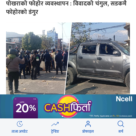
पोखराको फोहोर व्यवस्थापन : विवादको चंगुल, सडकमै
फोहोरको डंगुर
पोखराको फोहोर प्रशोधन केन्द्र निर्माण विवाद :
स्थानीयले तोडफोड गरे, वडाध्यक्षले खुकुरी नचाए
ताजा अपडेट
ट्रेन्डिङ
प्रोफाइल
सर्च