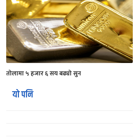
तोलामा ५ हजार ६ सय बढ्यो सुन
यो पनि