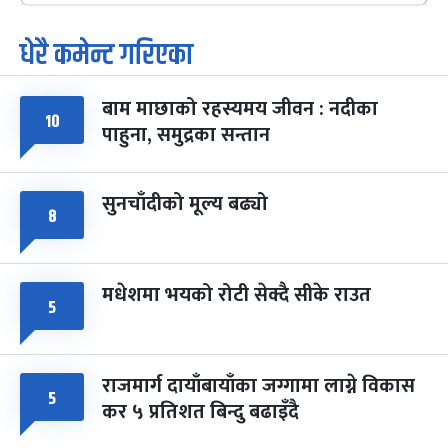
-
फाल्गुन २५, २०८३
Mar 9, 2027
मंगल
धेरै कमेन्ट गरिएका
पूर्णिमा व्रत
७ महिना बाँकी
७
-
चैत्र ७, २०८३
Mar 21, 2027
आइत
बाम माछाको रहस्यमय जीवन : नदीका
१०
फागुपूर्णिमा
७ महिना बाँकी
८
पाहुना, समुद्रका सन्तान
-
चैत्र ८, २०८३
Mar 22, 2027
सोम
सुनचाँदीको मूल्य बढ्यो
८
मधेशमा भयको रोटी सेक्दै सीके राउत
५
राजमार्ग दायाँबायाँका जग्गामा लाग्ने विकास
५
कर ५ प्रतिशत बिन्दु बढाइँदै