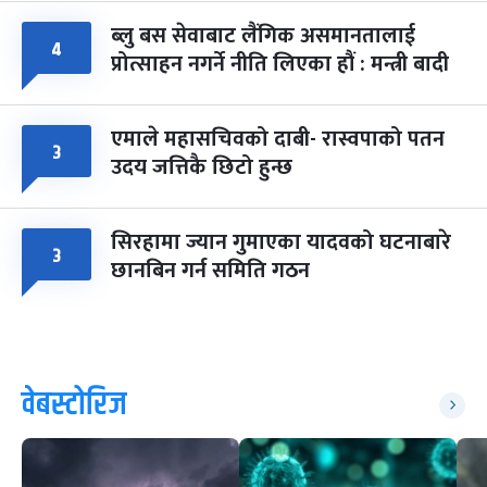
ब्लु बस सेवाबाट लैंगिक असमानतालाई
४
प्रोत्साहन नगर्ने नीति लिएका हौं : मन्त्री बादी
एमाले महासचिवको दाबी- रास्वपाको पतन
३
उदय जत्तिकै छिटो हुन्छ
सिरहामा ज्यान गुमाएका यादवको घटनाबारे
३
छानबिन गर्न समिति गठन
वेबस्टोरिज