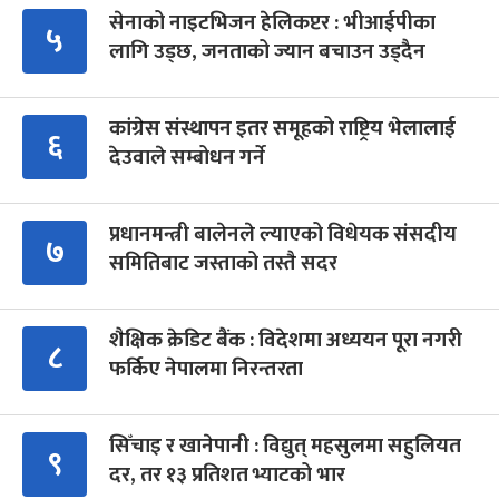
सेनाको नाइटभिजन हेलिकप्टर : भीआईपीका
५
लागि उड्छ, जनताको ज्यान बचाउन उड्दैन
कांग्रेस संस्थापन इतर समूहको राष्ट्रिय भेलालाई
६
देउवाले सम्बोधन गर्ने
प्रधानमन्त्री बालेनले ल्याएको विधेयक संसदीय
७
समितिबाट जस्ताको तस्तै सदर
शैक्षिक क्रेडिट बैंक : विदेशमा अध्ययन पूरा नगरी
८
फर्किए नेपालमा निरन्तरता
सिँचाइ र खानेपानी : विद्युत् महसुलमा सहुलियत
९
दर, तर १३ प्रतिशत भ्याटको भार