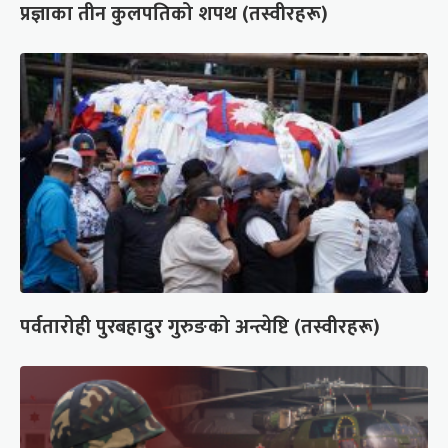
प्रज्ञाका तीन कुलपतिको शपथ (तस्वीरहरू)
पर्वतारोही पुरबहादुर गुरुङको अन्त्येष्टि (तस्वीरहरू)