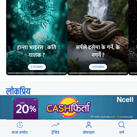
हान्ता भाइरस : कति
सर्पले डसेमा के गर्ने, के
घातक ?
नगर्ने ?
8
STORIES
6
STORIES
लोकप्रिय
२४ घण्टा
यो साता
यो महिना
ताजा अपडेट
ट्रेन्डिङ
प्रोफाइल
सर्च