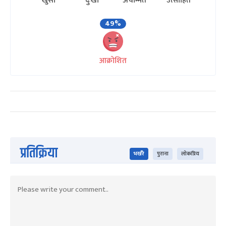
खुसी
दुःखी
अचम्मित
उत्साहित
49%
आक्रोशित
प्रतिक्रिया
भर्खरै
पुराना
लोकप्रिय