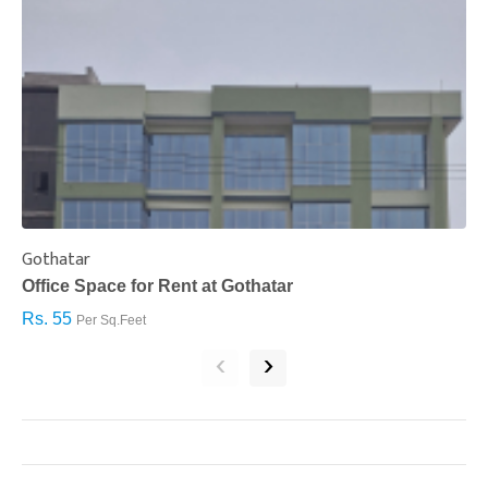
Gothatar
S
Office Space for Rent at Gothatar
H
Rs. 55
R
Per Sq.Feet
‹
›