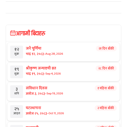
आगामी बिदाहरु
जनै पूर्णिमा
२१ दिन बाँकी
१२
-
भाद्र १२, २०८३
Aug 28, 2026
शुक्र
श्रीकृष्ण जन्माष्टमी व्रत
२८ दिन बाँकी
१९
-
भाद्र १९, २०८३
Sep 4, 2026
शुक्र
संविधान दिवस
१ महिना बाँकी
३
-
असोज ३, २०८३
Sep 19, 2026
शनि
घटस्थापना
२ महिना बाँकी
२५
-
असोज २५, २०८३
Oct 11, 2026
आइत