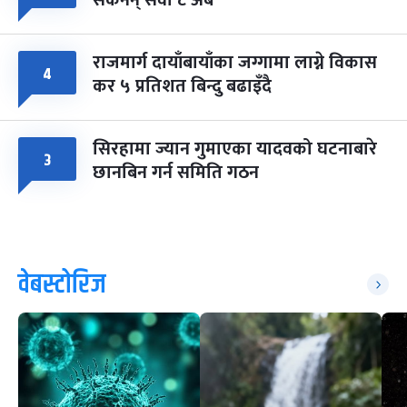
राजमार्ग दायाँबायाँका जग्गामा लाग्ने विकास
४
कर ५ प्रतिशत बिन्दु बढाइँदै
सिरहामा ज्यान गुमाएका यादवको घटनाबारे
३
छानबिन गर्न समिति गठन
वेबस्टोरिज