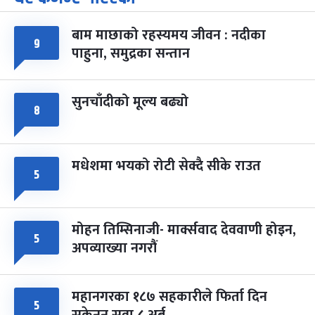
-
चैत्र ७, २०८३
Mar 21, 2027
आइत
बाम माछाको रहस्यमय जीवन : नदीका
फागुपूर्णिमा
९
७ महिना बाँकी
८
पाहुना, समुद्रका सन्तान
-
चैत्र ८, २०८३
Mar 22, 2027
सोम
सुनचाँदीको मूल्य बढ्यो
८
मधेशमा भयको रोटी सेक्दै सीके राउत
५
मोहन तिम्सिनाजी- मार्क्सवाद देववाणी होइन,
५
अपव्याख्या नगरौं
महानगरका १८७ सहकारीले फिर्ता दिन
५
सकेनन् सवा ८ अर्ब