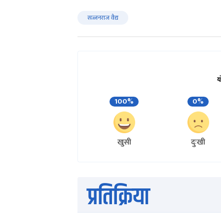
सज्जनराज वैद्य
य
100%
0%
खुसी
दुःखी
प्रतिक्रिया