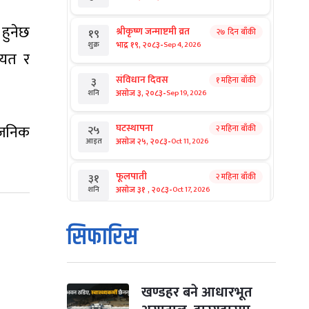
 हुनेछ
श्रीकृष्ण जन्माष्टमी व्रत
२७ दिन बाँकी
१९
-
भाद्र १९, २०८३
Sep 4, 2026
शुक्र
ायत र
संविधान दिवस
१ महिना बाँकी
३
-
असोज ३, २०८३
Sep 19, 2026
शनि
घटस्थापना
्वजनिक
२ महिना बाँकी
२५
-
असोज २५, २०८३
Oct 11, 2026
आइत
फूलपाती
२ महिना बाँकी
३१
-
असोज ३१ , २०८३
Oct 17, 2026
शनि
कार्तिक सङ्क्रान्ति
२ महिना बाँकी
१
सिफारिस
-
कार्तिक १, २०८३
Oct 18, 2026
आइत
महानवमी
२ महिना बाँकी
३
-
कार्तिक ३, २०८३
Oct 20, 2026
मंगल
खण्डहर बने आधारभूत