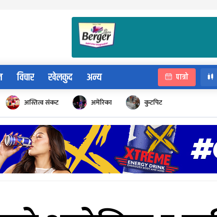
न
विचार
खेलकुद
अन्य
पात्रो
अस्तित्व संकट
अमेरिका
कुटपिट