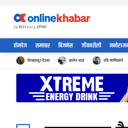
Skip
to
content
२३ साउन २०८३, शनिबार
होमपेज
समाचार
बिजनेस
जीवनशैली
मनोरञ्ज
शेरबहादुर देउवा
बालेन शाह
रवि लामिछाने