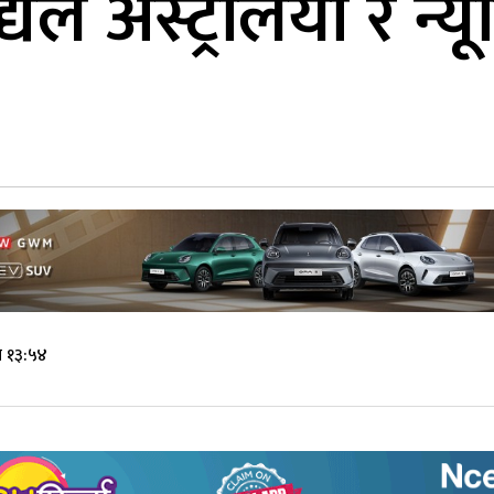
यले अस्ट्रेलिया र न्य
े १३:५४