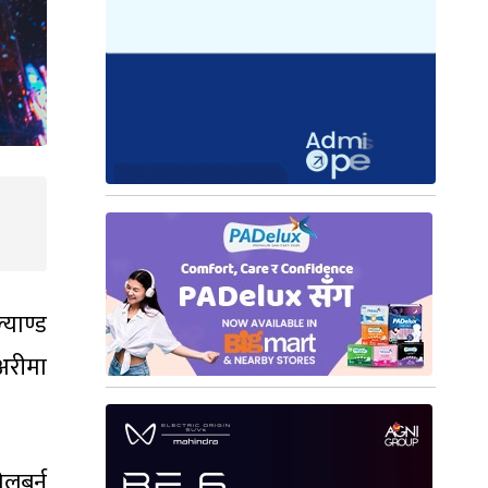
्याण्ड
अरीमा
लबर्न