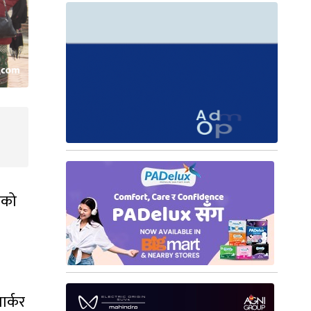
राको
ार्कर