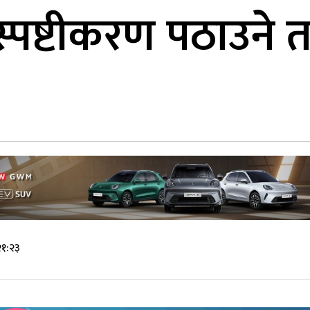
स्पष्टीकरण पठाउने त
२१:२३