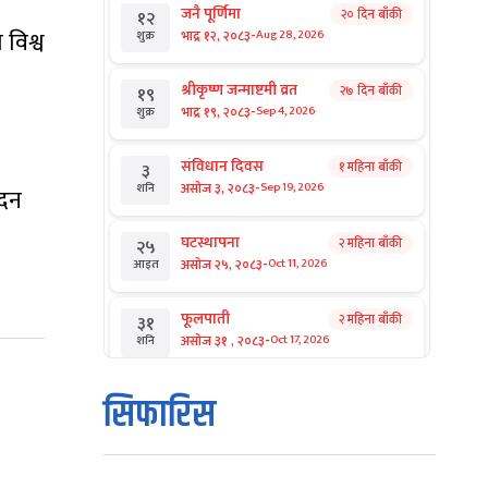
जनै पूर्णिमा
२० दिन बाँकी
१२
-
विश्व
भाद्र १२, २०८३
Aug 28, 2026
शुक्र
श्रीकृष्ण जन्माष्टमी व्रत
२७ दिन बाँकी
१९
-
भाद्र १९, २०८३
Sep 4, 2026
शुक्र
संविधान दिवस
१ महिना बाँकी
३
-
असोज ३, २०८३
Sep 19, 2026
शनि
ोदन
घटस्थापना
२ महिना बाँकी
२५
-
असोज २५, २०८३
Oct 11, 2026
आइत
फूलपाती
२ महिना बाँकी
३१
-
असोज ३१ , २०८३
Oct 17, 2026
शनि
कार्तिक सङ्क्रान्ति
२ महिना बाँकी
१
सिफारिस
-
कार्तिक १, २०८३
Oct 18, 2026
आइत
महानवमी
२ महिना बाँकी
३