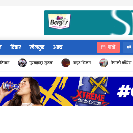
न
विचार
खेलकुद
अन्य
पात्रो
रतिष्ठान
पुरबहादुर गुरुङ
नाइट भिजन
नेपाली काँग्रेस