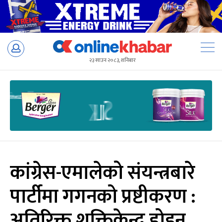
Skip
to
२३ साउन २०८३, शनिबार
content
कांग्रेस-एमालेको संयन्त्रबारे
पार्टीमा गगनको प्रष्टीकरण :
अतिरिक्त शक्तिकेन्द्र होइन