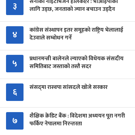
सेनाको नाइटभिजन हेलिकप्टर : भीआईपीका
३
लागि उड्छ, जनताको ज्यान बचाउन उड्दैन
कांग्रेस संस्थापन इतर समूहको राष्ट्रिय भेलालाई
४
देउवाले सम्बोधन गर्ने
प्रधानमन्त्री बालेनले ल्याएको विधेयक संसदीय
५
समितिबाट जस्ताको तस्तै सदर
संसद्‍मा रास्वपा सांसदले खोजे सरकार
६
शैक्षिक क्रेडिट बैंक : विदेशमा अध्ययन पूरा नगरी
७
फर्किए नेपालमा निरन्तरता