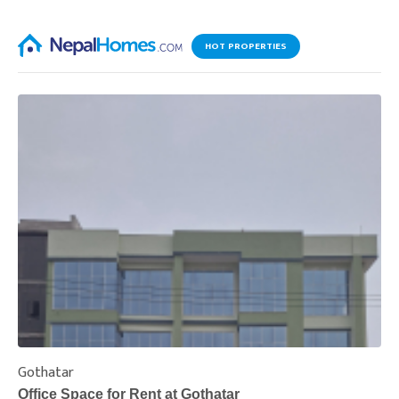
HOT PROPERTIES
Gothatar
S
Office Space for Rent at Gothatar
H