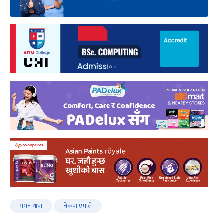
गगन थापा
नेकपा एमाले