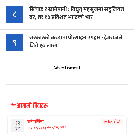
सिँचाइ र खानेपानी : विद्युत् महसुलमा सहुलियत
८
दर, तर १३ प्रतिशत भ्याटको भार
सरकारको करदाता प्रोत्साहन उपहार : हेमराजले
९
जिते १० लाख
Advertisment
आगामी बिदाहरु
जनै पूर्णिमा
२० दिन बाँकी
१२
-
भाद्र १२, २०८३
Aug 28, 2026
शुक्र