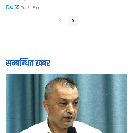
Rs. 55
R
Per Sq.Feet
‹
›
सम्बन्धित खबर