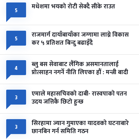
मधेशमा भयको रोटी सेक्दै सीके राउत
५
राजमार्ग दायाँबायाँका जग्गामा लाग्ने विकास
५
कर ५ प्रतिशत बिन्दु बढाइँदै
ब्लु बस सेवाबाट लैंगिक असमानतालाई
४
प्रोत्साहन नगर्ने नीति लिएका हौं : मन्त्री बादी
एमाले महासचिवको दाबी- रास्वपाको पतन
३
उदय जत्तिकै छिटो हुन्छ
सिरहामा ज्यान गुमाएका यादवको घटनाबारे
३
छानबिन गर्न समिति गठन