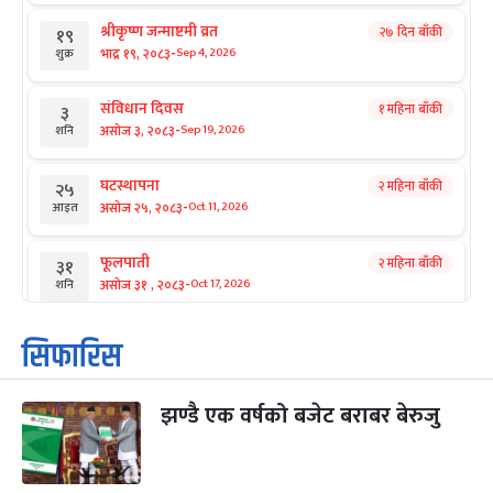
श्रीकृष्ण जन्माष्टमी व्रत
२७ दिन बाँकी
१९
-
भाद्र १९, २०८३
Sep 4, 2026
शुक्र
संविधान दिवस
१ महिना बाँकी
३
-
असोज ३, २०८३
Sep 19, 2026
शनि
घटस्थापना
२ महिना बाँकी
२५
-
असोज २५, २०८३
Oct 11, 2026
आइत
फूलपाती
२ महिना बाँकी
३१
-
असोज ३१ , २०८३
Oct 17, 2026
शनि
कार्तिक सङ्क्रान्ति
२ महिना बाँकी
१
सिफारिस
-
कार्तिक १, २०८३
Oct 18, 2026
आइत
झण्डै एक वर्षको बजेट बराबर बेरुजु
महानवमी
२ महिना बाँकी
३
-
कार्तिक ३, २०८३
Oct 20, 2026
मंगल