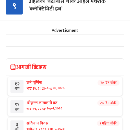
उहिलेको ‘बर्दीबास चोक’ अहिले मधेशकै
९
‘कनेक्टिभिटी हब’
Advertisment
आगामी बिदाहरु
जनै पूर्णिमा
२० दिन बाँकी
१२
-
भाद्र १२, २०८३
Aug 28, 2026
शुक्र
श्रीकृष्ण जन्माष्टमी व्रत
२७ दिन बाँकी
१९
-
भाद्र १९, २०८३
Sep 4, 2026
शुक्र
संविधान दिवस
१ महिना बाँकी
३
-
असोज ३, २०८३
Sep 19, 2026
शनि