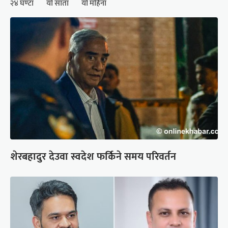
२४ घण्टा
यो साता
यो महिना
शेरबहादुर देउवा स्वदेश फर्किने समय परिवर्तन