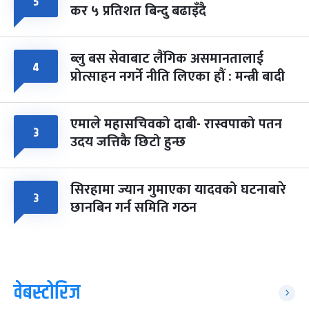
५
कर ५ प्रतिशत बिन्दु बढाइँदै
ब्लु बस सेवाबाट लैंगिक असमानतालाई
४
प्रोत्साहन नगर्ने नीति लिएका हौं : मन्त्री बादी
एमाले महासचिवको दाबी- रास्वपाको पतन
३
उदय जत्तिकै छिटो हुन्छ
सिरहामा ज्यान गुमाएका यादवको घटनाबारे
३
छानबिन गर्न समिति गठन
वेबस्टोरिज