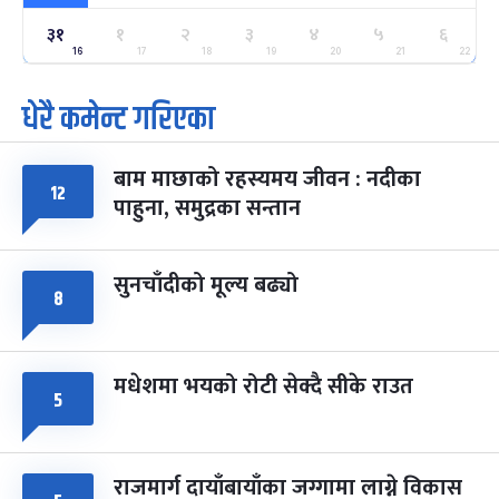
३१
१
२
३
४
५
६
ग्याल्पो ल्होसार
७ महिना बाँकी
२५
-
16
17
18
19
20
21
22
फाल्गुन २५, २०८३
Mar 9, 2027
मंगल
धेरै कमेन्ट गरिएका
पूर्णिमा व्रत
७ महिना बाँकी
७
-
चैत्र ७, २०८३
Mar 21, 2027
आइत
बाम माछाको रहस्यमय जीवन : नदीका
१२
फागुपूर्णिमा
७ महिना बाँकी
८
पाहुना, समुद्रका सन्तान
-
चैत्र ८, २०८३
Mar 22, 2027
सोम
सुनचाँदीको मूल्य बढ्यो
८
मधेशमा भयको रोटी सेक्दै सीके राउत
५
राजमार्ग दायाँबायाँका जग्गामा लाग्ने विकास