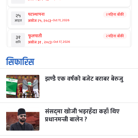
घटस्थापना
२ महिना बाँकी
२५
-
असोज २५, २०८३
Oct 11, 2026
आइत
फूलपाती
२ महिना बाँकी
३१
-
असोज ३१ , २०८३
Oct 17, 2026
शनि
कार्तिक सङ्क्रान्ति
२ महिना बाँकी
१
सिफारिस
-
कार्तिक १, २०८३
Oct 18, 2026
आइत
झण्डै एक वर्षको बजेट बराबर बेरुजु
महानवमी
२ महिना बाँकी
३
-
कार्तिक ३, २०८३
Oct 20, 2026
मंगल
विजयादशमी
२ महिना बाँकी
४
-
कार्तिक ४, २०८३
Oct 21, 2026
बुध
संसद्‌मा खोजी भइरहँदा कहाँ थिए
प्रधानमन्त्री बालेन ?
पापा‌ङ्कुशा एकादशी व्रत
२ महिना बाँकी
५
-
कार्तिक ५, २०८३
Oct 22, 2026
बिहि