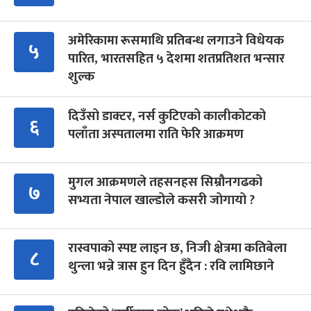
अमेरिकामा रूसमाथि प्रतिबन्ध लगाउने विधेयक
५
पारित, भारतसहित ५ देशमा शतप्रतिशत भन्सार
शुल्क
दिउँसो डाक्टर, नर्स कुटिएको कालीकोटको
६
पलाँता अस्पतालमा राति फेरि आक्रमण
मुगल आक्रमणले तहसनहस सिम्रौनगढको
७
सभ्यता नेपाल खाल्डोले कसरी जोगायो ?
रास्वपाको स्पष्ट लाइन छ, निजी क्षेत्रमा कतिबेला
८
थुन्ला भन्ने त्रास हुन दिन हुँदैन : रवि लामिछाने