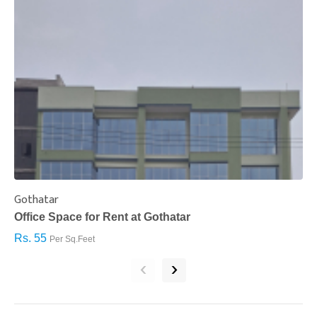
Gothatar
S
Office Space for Rent at Gothatar
H
Rs. 55
R
Per Sq.Feet
‹
›