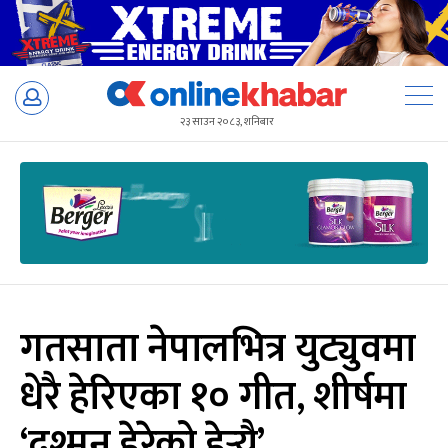
Skip
to
२३ साउन २०८३, शनिबार
content
गतसाता नेपालभित्र युट्युवमा
धेरै हेरिएका १० गीत, शीर्षमा
‘दुश्मन हेरेको हेर्‍यै’