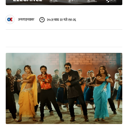
अनलाइनखबर
२०८१ माघ २२ गते १४:२६