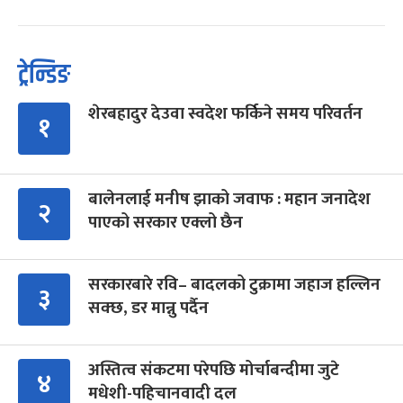
ट्रेन्डिङ
शेरबहादुर देउवा स्वदेश फर्किने समय परिवर्तन
१
बालेनलाई मनीष झाको जवाफ : महान जनादेश
२
पाएको सरकार एक्लो छैन
सरकारबारे रवि– बादलको टुक्रामा जहाज हल्लिन
३
सक्छ, डर मान्नु पर्दैन
अस्तित्व संकटमा परेपछि मोर्चाबन्दीमा जुटे
४
मधेशी-पहिचानवादी दल