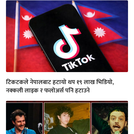
टिकटकले नेपालबाट हटायो थप १९ लाख भिडियो,
नक्कली लाइक र फलोअर्स पनि हटाउने