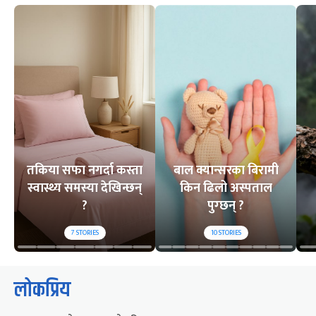
तकिया सफा नगर्दा कस्ता
बाल क्यान्सरका बिरामी
स्वास्थ्य समस्या देखिन्छन्
किन ढिलो अस्पताल
?
पुग्छन् ?
7
STORIES
10
STORIES
लोकप्रिय