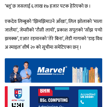
‘ब्लू’ छ जसलाई ६ लाख १७ हजार पटक हेरिएको छ ।
एकदेव लिम्बुको ‘झिमझिमाउने आँखा’, लिल झोलाको ‘माला
जालैमा’, जेम्सीको ‘रौसी लायो’, प्रकाश सपुतको ‘साँझ पर्‍यो
झमक्क’, एआर रहमानको ‘तेरे बिना’, लेडी गागाको ‘डाइ विथ
अ स्माइल’ शीर्ष २० को सूचीमा समेटिएका छन् ।