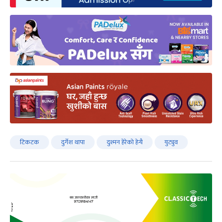
टिकटक
दुर्गेश थापा
दुश्मन हेरेको हेर्‍यै
युट्युव