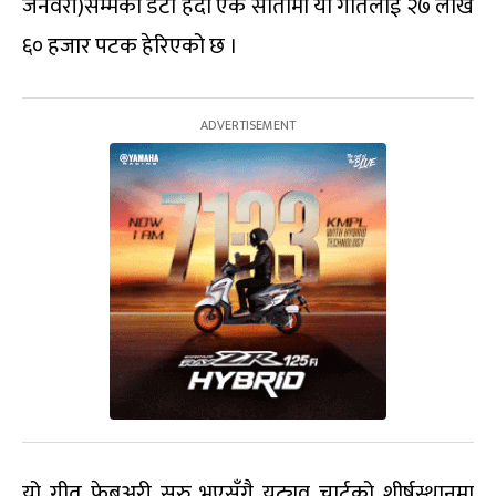
जनवरी)सम्मको डेटा हेर्दा एकै सातामा यो गीतलाई २७ लाख
६० हजार पटक हेरिएको छ ।
यो गीत फेब्रुअरी सुरु भएसँगै युट्युव चार्टको शीर्षस्थानमा