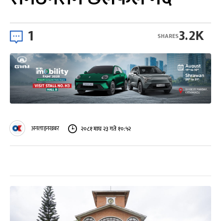
1
3.2K
SHARES
अनलाइनखबर
२०८१ माघ २३ गते १०:५२