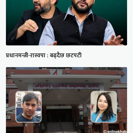
प्रधानमन्त्री-रास्वपा : बढ्दैछ छटपटी