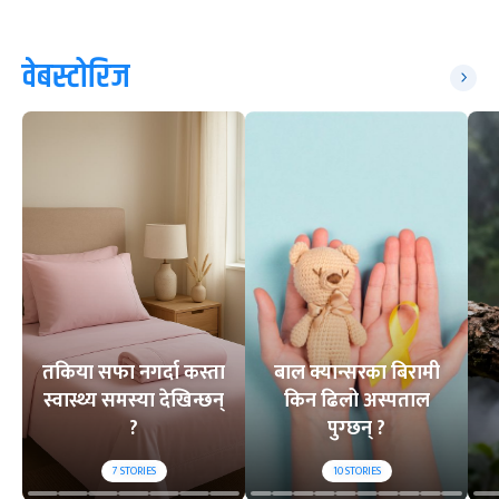
वेबस्टोरिज
तकिया सफा नगर्दा कस्ता
बाल क्यान्सरका बिरामी
स्वास्थ्य समस्या देखिन्छन्
किन ढिलो अस्पताल
?
पुग्छन् ?
7
STORIES
10
STORIES