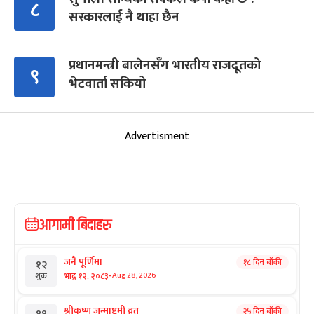
८
सरकारलाई नै थाहा छैन
प्रधानमन्त्री बालेनसँग भारतीय राजदूतको
९
भेटवार्ता सकियो
Advertisment
आगामी बिदाहरु
जनै पूर्णिमा
१८ दिन बाँकी
१२
-
भाद्र १२, २०८३
Aug 28, 2026
शुक्र
श्रीकृष्ण जन्माष्टमी व्रत
२५ दिन बाँकी