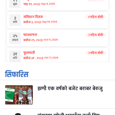
१९
-
भाद्र १९, २०८३
Sep 4, 2026
शुक्र
संविधान दिवस
१ महिना बाँकी
३
-
असोज ३, २०८३
Sep 19, 2026
शनि
घटस्थापना
२ महिना बाँकी
२५
-
असोज २५, २०८३
Oct 11, 2026
आइत
फूलपाती
२ महिना बाँकी
३१
-
असोज ३१ , २०८३
Oct 17, 2026
शनि
कार्तिक सङ्क्रान्ति
२ महिना बाँकी
१
सिफारिस
-
कार्तिक १, २०८३
Oct 18, 2026
आइत
झण्डै एक वर्षको बजेट बराबर बेरुजु
महानवमी
२ महिना बाँकी
३
-
कार्तिक ३, २०८३
Oct 20, 2026
मंगल
विजयादशमी
२ महिना बाँकी
४
-
कार्तिक ४, २०८३
Oct 21, 2026
बुध