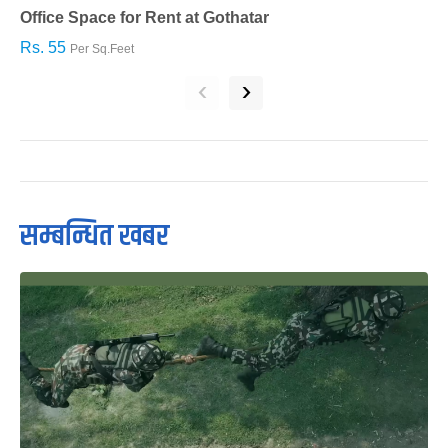
Office Space for Rent at Gothatar
H
Rs. 55
R
Per Sq.Feet
‹
›
सम्बन्धित खबर