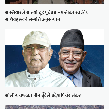
अख्तियारले थाल्यो दुई पूर्वप्रधानमन्त्रीका स्वकीय
सचिवहरूको सम्पत्ति अनुसन्धान
ओली-प्रचण्डको तीन बुँदेले प्रदेशपिच्छे संकट