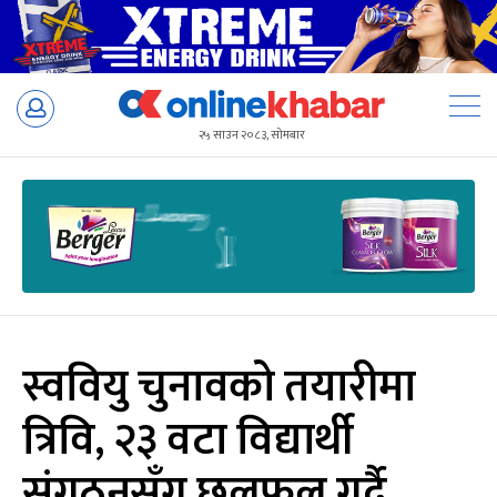
Skip
to
२५ साउन २०८३, सोमबार
content
स्ववियु चुनावको तयारीमा
त्रिवि, २३ वटा विद्यार्थी
संगठनसँग छलफल गर्दै