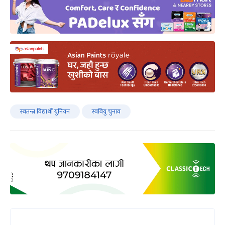
स्वतन्त्र विद्यार्थी युनियन
स्ववियु चुनाव