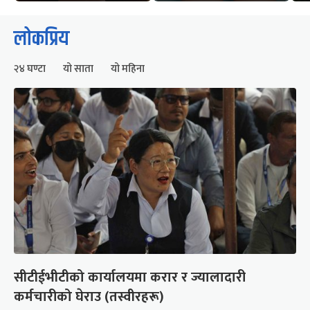
लोकप्रिय
२४ घण्टा
यो साता
यो महिना
सीटीईभीटीको कार्यालयमा करार र ज्यालादारी
कर्मचारीको घेराउ (तस्वीरहरू)