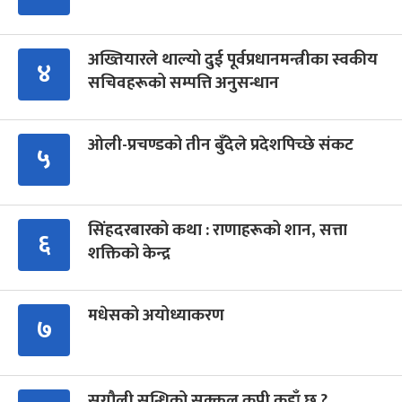
अख्तियारले थाल्यो दुई पूर्वप्रधानमन्त्रीका स्वकीय
४
सचिवहरूको सम्पत्ति अनुसन्धान
ओली-प्रचण्डको तीन बुँदेले प्रदेशपिच्छे संकट
५
सिंहदरबारको कथा : राणाहरूको शान, सत्ता
६
शक्तिको केन्द्र
मधेसको अयोध्याकरण
७
सुगौली सन्धिको सक्कल कपी कहाँ छ ?