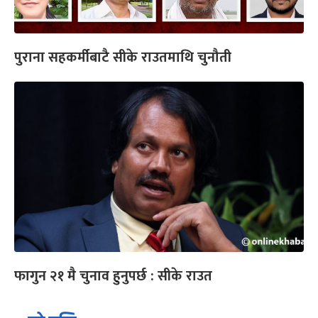
पुराना सहकर्मीबाटै सीके राउतमाथि चुनौती
फागुन २१ मै चुनाव हुनुपर्छ : सीके राउत