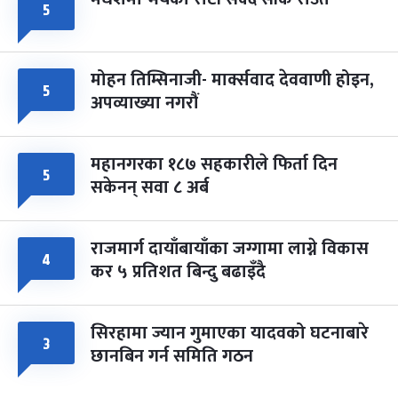
५
मोहन तिम्सिनाजी- मार्क्सवाद देववाणी होइन,
५
अपव्याख्या नगरौं
महानगरका १८७ सहकारीले फिर्ता दिन
५
सकेनन् सवा ८ अर्ब
राजमार्ग दायाँबायाँका जग्गामा लाग्ने विकास
४
कर ५ प्रतिशत बिन्दु बढाइँदै
सिरहामा ज्यान गुमाएका यादवको घटनाबारे
३
छानबिन गर्न समिति गठन