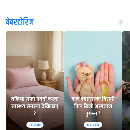
वेबस्टोरिज
तकिया सफा नगर्दा कस्ता
बाल क्यान्सरका बिरामी
स्वास्थ्य समस्या देखिन्छन्
किन ढिलो अस्पताल
?
पुग्छन् ?
7
STORIES
10
STORIES