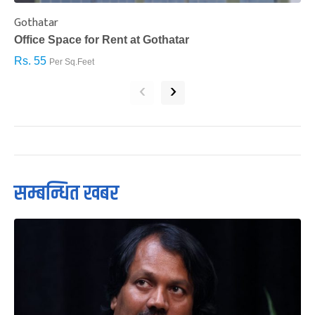
Gothatar
S
Office Space for Rent at Gothatar
H
Rs. 55
R
Per Sq.Feet
‹
›
सम्बन्धित खबर