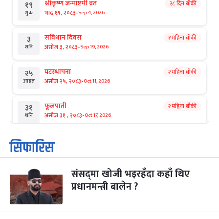
श्रीकृष्ण जन्माष्टमी व्रत
२८ दिन बाँकी
१९
-
भाद्र १९, २०८३
Sep 4, 2026
शुक्र
संविधान दिवस
१ महिना बाँकी
३
-
असोज ३, २०८३
Sep 19, 2026
शनि
घटस्थापना
२ महिना बाँकी
२५
-
असोज २५, २०८३
Oct 11, 2026
आइत
फूलपाती
२ महिना बाँकी
३१
-
असोज ३१ , २०८३
Oct 17, 2026
शनि
कार्तिक सङ्क्रान्ति
२ महिना बाँकी
१
सिफारिस
-
कार्तिक १, २०८३
Oct 18, 2026
आइत
संसद्‌मा खोजी भइरहँदा कहाँ थिए
महानवमी
२ महिना बाँकी
३
-
प्रधानमन्त्री बालेन ?
कार्तिक ३, २०८३
Oct 20, 2026
मंगल
विजयादशमी
२ महिना बाँकी
४
-
कार्तिक ४, २०८३
Oct 21, 2026
बुध