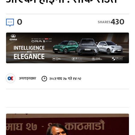
0
430
SHARES
अनलाइनखबर
२०८१ माघ २७ गते १४:५२