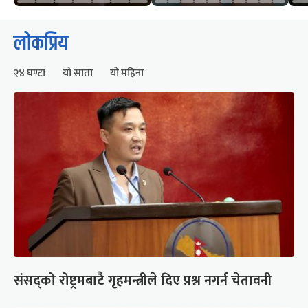
लोकप्रिय
२४ घण्टा
यो साता
यो महिना
संसद्को रोष्ट्रमबाटै गृहमन्त्रीले दिए प्रश्न नगर्न चेतावनी