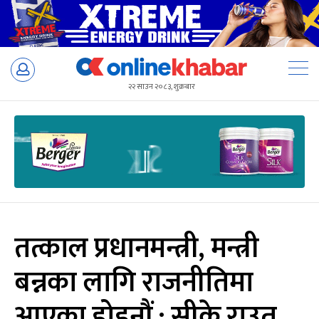
Skip
to
२२ साउन २०८३, शुक्रबार
content
तत्काल प्रधानमन्त्री, मन्त्री
बन्नका लागि राजनीतिमा
आएका होइनौं : सीके राउत