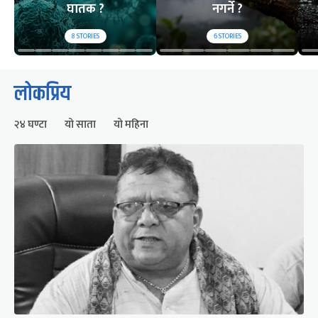
घातक ?
नगर्ने ?
8
STORIES
6
STORIES
लोकप्रिय
२४ घण्टा
यो साता
यो महिना