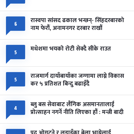
रास्वपा सांसद ढकाल भन्छन्- सिंहदरबारको
६
नाम फेरौं, अनामनगर दरबार राखौं
मधेशमा भयको रोटी सेक्दै सीके राउत
५
राजमार्ग दायाँबायाँका जग्गामा लाग्ने विकास
५
कर ५ प्रतिशत बिन्दु बढाइँदै
ब्लु बस सेवाबाट लैंगिक असमानतालाई
४
प्रोत्साहन नगर्ने नीति लिएका हौं : मन्त्री बादी
पद ओगट्ने र लडाइँका बेला भाग्नेलाई