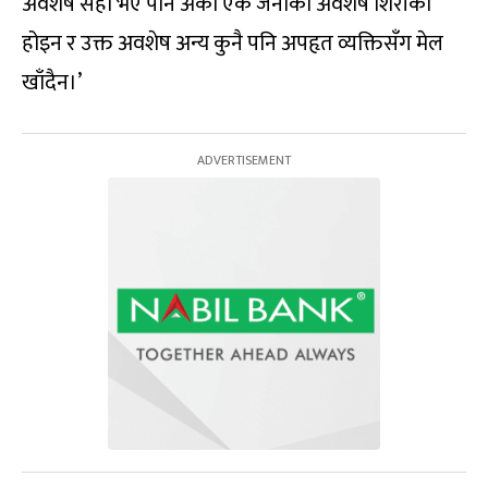
अवशेष सही भए पनि अर्को एक जनाको अवशेष शिरीको
होइन र उक्त अवशेष अन्य कुनै पनि अपहृत व्यक्तिसँग मेल
खाँदैन।’