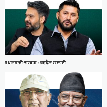
प्रधानमन्त्री-रास्वपा : बढ्दैछ छटपटी