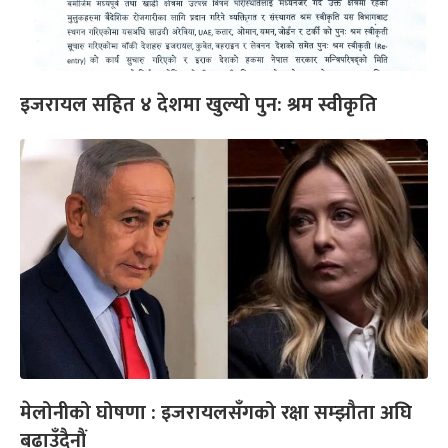
इजरायल सहित ४ देशमा खुल्यो पुन: श्रम स्वीकृति
मेलोनीको घोषणा : इजरायलसँगको रक्षा सम्झौता अघि
बढाउँदैनौं