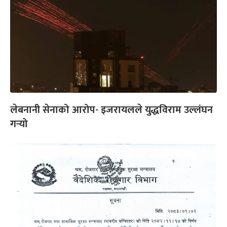
लेबनानी सेनाको आरोप- इजरायलले युद्धविराम उल्लंघन
गर्‍यो