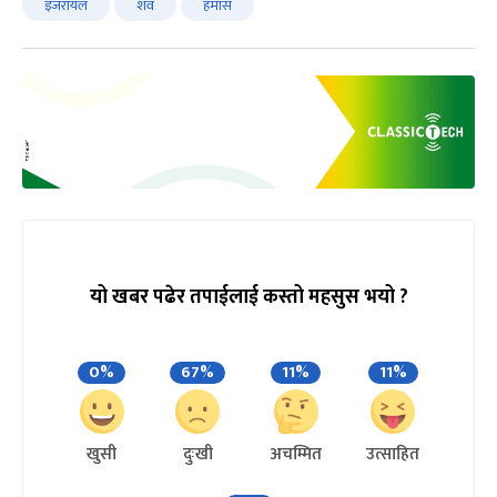
इजरायल
शव
हमास
यो खबर पढेर तपाईलाई कस्तो महसुस भयो ?
0%
67%
11%
11%
खुसी
दुःखी
अचम्मित
उत्साहित