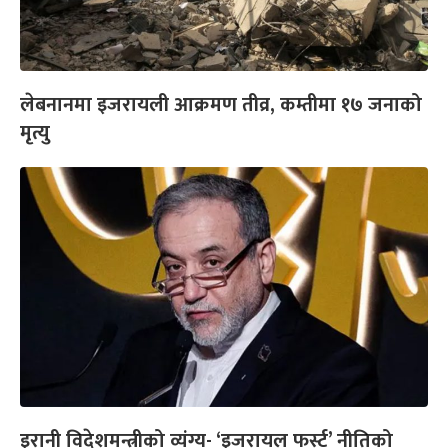
लेबनानमा इजरायली आक्रमण तीव्र, कम्तीमा १७ जनाको
मृत्यु
इरानी विदेशमन्त्रीको व्यंग्य- ‘इजरायल फर्स्ट’ नीतिको