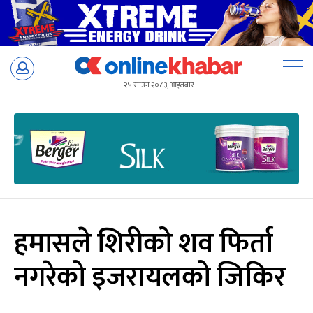
Skip
to
२४ साउन २०८३, आइतबार
content
हमासले शिरीको शव फिर्ता
नगरेको इजरायलको जिकिर