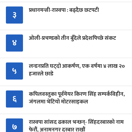
प्रधानमन्त्री-रास्वपा : बढ्दैछ छटपटी
३
ओली-प्रचण्डको तीन बुँदेले प्रदेशपिच्छे संकट
४
लन्डनप्रति घट्दो आकर्षण, एक वर्षमा ४ लाख २०
५
हजारले छाडे
कपिलवस्तुका पूर्वमेयर किरण सिंह सम्पर्कविहीन,
६
जंगलमा भेटियो मोटरसाइकल
रास्वपा सांसद ढकाल भन्छन्- सिंहदरबारको नाम
७
फेरौं, अनामनगर दरबार राखौं