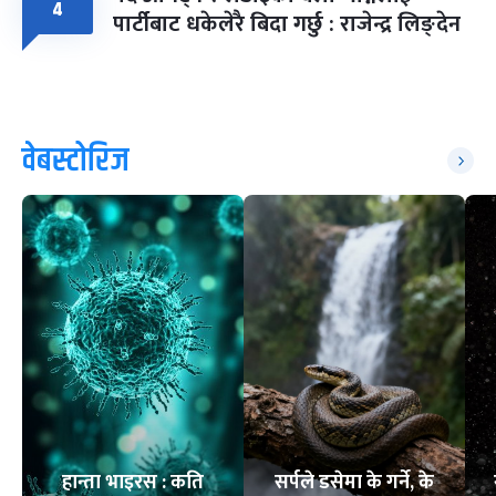
४
पार्टीबाट धकेलेरै बिदा गर्छु : राजेन्द्र लिङ्देन
वेबस्टोरिज
हान्ता भाइरस : कति
सर्पले डसेमा के गर्ने, के