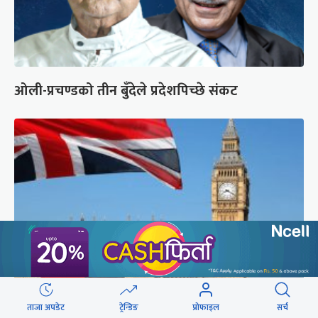
ओली-प्रचण्डको तीन बुँदेले प्रदेशपिच्छे संकट
ताजा अपडेट
ट्रेन्डिङ
प्रोफाइल
सर्च
लन्डनप्रति घट्दो आकर्षण, एक वर्षमा ४ लाख २०