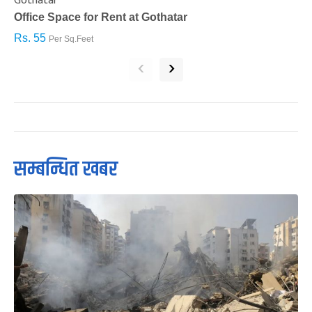
Gothatar
S
Office Space for Rent at Gothatar
H
Rs. 55
R
Per Sq.Feet
‹
›
सम्बन्धित खबर