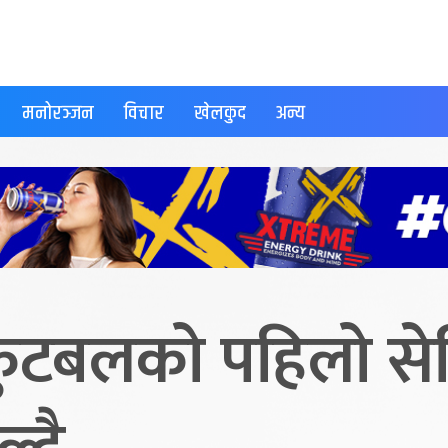
मनोरञ्जन
विचार
खेलकुद
अन्य
ुटबलको पहिलो स