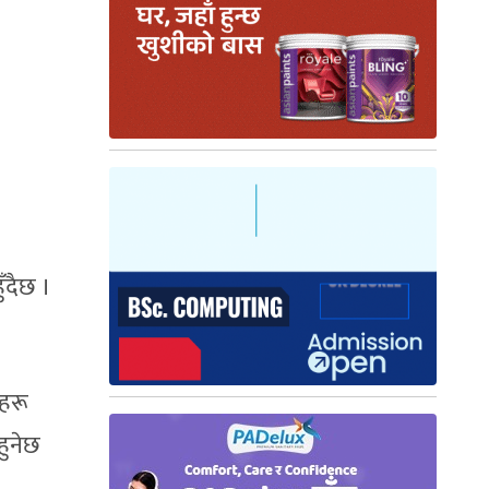
ँदैछ ।
लहरू
हुनेछ