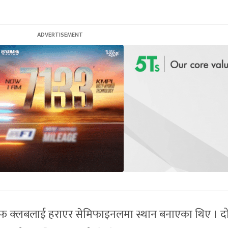
एफ क्लबलाई हराएर सेमिफाइनलमा स्थान बनाएका थिए । दोस