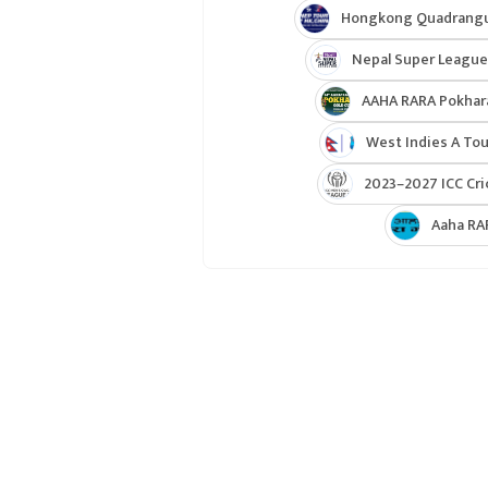
Hongkong Quadrangul
Nepal Super League
AAHA RARA Pokhar
West Indies A Tou
2023–2027 ICC Cri
Aaha RA