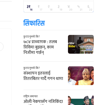
३१
१
२
३
४
५
६
16
17
18
19
20
21
22
सिफारिस
छुटाउनुभयो कि?
७८४ प्राध्यापक : तलब
त्रिविमा बुझ्छन्, काम
निजीमा गर्छन्
छुटाउनुभयो कि?
संस्थापन इतरलाई
तितरबितर पार्दै गगन थापा
राष्ट्रिय समाचार
ओली नेकपासँग नजिकिँदा