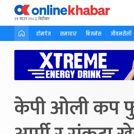
२१ साउन २०८३, बिहीबार
होमपेज
समाचार
बिजनेस
जीवनशैली
केपी ओली कप फ