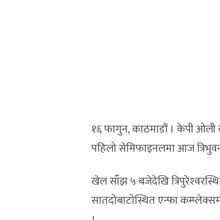
१६ फागुन, काठमाडौं । केपी ओली
पहिलो सेमिफाइनलमा आज त्रिभुवन आ
खेल साँझ ५ बजेदेखि त्रिपुरेश्‍व
सातदोबाटोस्थित एन्फा कम्प्लेक्
।