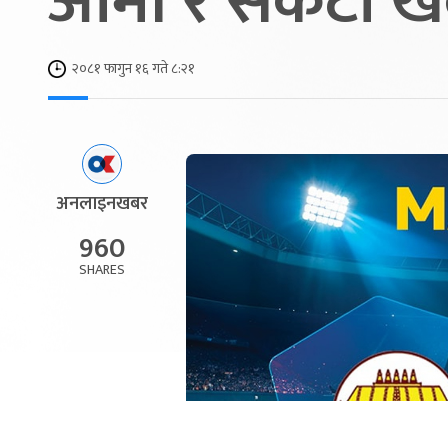
आर्मी र संकटा खेल
२०८१ फागुन १६ गते ८:२१
अनलाइनखबर
960
SHARES