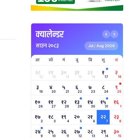
क्यालेन्डर
साउन २०८३
Jul
Aug 2026
/
आ
सो
मं
बु
बि
शु
श
२८
२९
३०
३१
३२
१
२
12
13
14
15
16
17
18
३
४
५
६
७
८
९
19
20
21
22
23
24
25
१०
११
१२
१३
१४
१५
१६
26
27
28
29
30
31
1
१७
१८
१९
२०
२१
२२
२३
2
3
4
5
6
7
8
२४
२५
२६
२७
२८
२९
३०
9
10
11
12
13
14
15