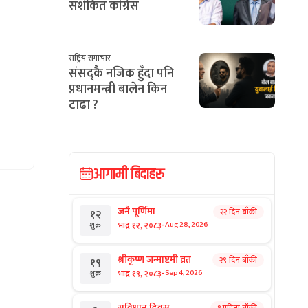
सशंकित कांग्रेस
राष्ट्रिय समाचार
संसद्कै नजिक हुँदा पनि
प्रधानमन्त्री बालेन किन
टाढा ?
आगामी बिदाहरु
जनै पूर्णिमा
२२ दिन बाँकी
१२
-
भाद्र १२, २०८३
Aug 28, 2026
शुक्र
श्रीकृष्ण जन्माष्टमी व्रत
२९ दिन बाँकी
१९
-
भाद्र १९, २०८३
Sep 4, 2026
शुक्र
संविधान दिवस