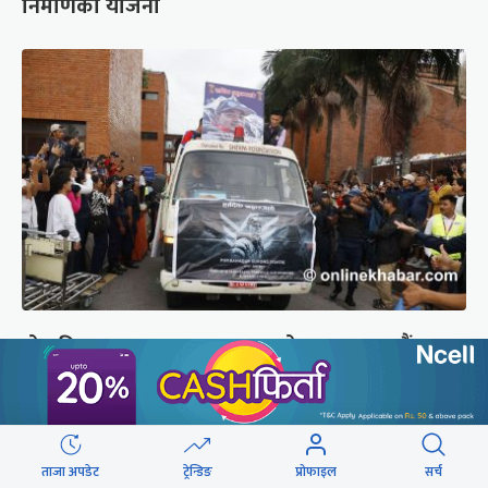
निर्माणको योजना
ब्रोड पिकमा ज्यान गुमाएका युक्तको शव काठमाडौं
ल्याइयो (तस्वीरहरू)
ताजा अपडेट
ट्रेन्डिङ
प्रोफाइल
सर्च