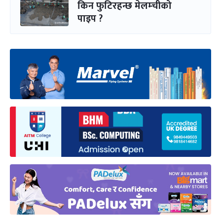
किन फुटिरहन्छ मेलम्चीको
पाइप ?