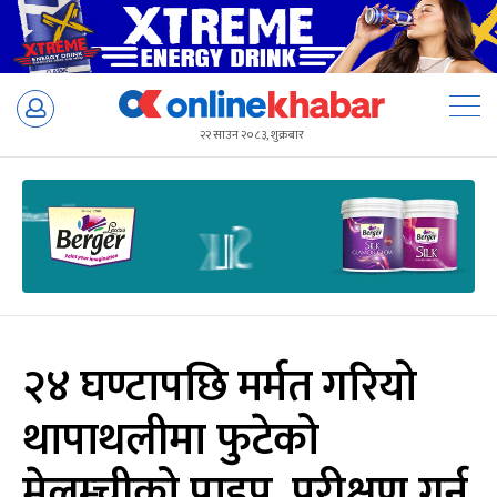
Skip
to
२२ साउन २०८३, शुक्रबार
content
२४ घण्टापछि मर्मत गरियो
थापाथलीमा फुटेको
मेलम्चीको पाइप, परीक्षण गर्न