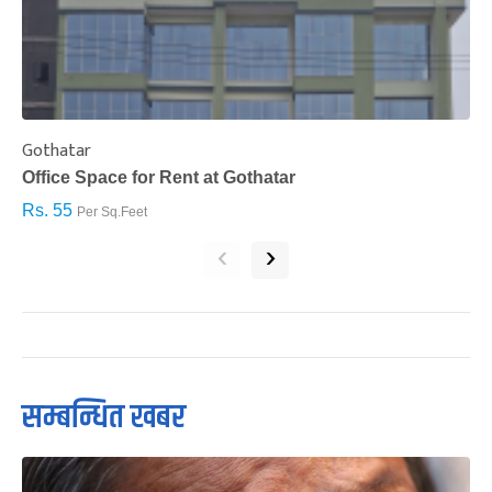
Gothatar
S
Office Space for Rent at Gothatar
H
Rs. 55
R
Per Sq.Feet
‹
›
सम्बन्धित खबर