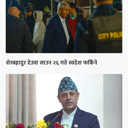
शेरबहादुर देउवा साउन २६ गते स्वदेश फर्किने