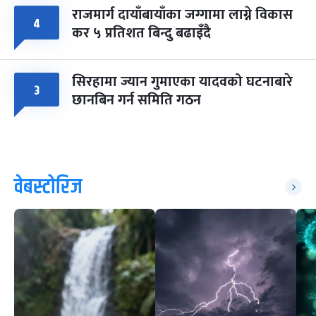
राजमार्ग दायाँबायाँका जग्गामा लाग्ने विकास
४
कर ५ प्रतिशत बिन्दु बढाइँदै
सिरहामा ज्यान गुमाएका यादवको घटनाबारे
३
छानबिन गर्न समिति गठन
वेबस्टोरिज