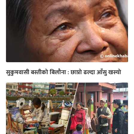
सुकुमवासी बस्तीको बिलौना : छाप्रो ढल्दा आँसु खस्यो