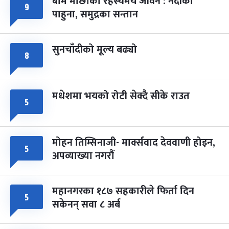
बाम माछाको रहस्यमय जीवन : नदीका
९
फागुपूर्णिमा
७ महिना बाँकी
८
पाहुना, समुद्रका सन्तान
-
चैत्र ८, २०८३
Mar 22, 2027
सोम
सुनचाँदीको मूल्य बढ्यो
८
मधेशमा भयको रोटी सेक्दै सीके राउत
५
मोहन तिम्सिनाजी- मार्क्सवाद देववाणी होइन,
५
अपव्याख्या नगरौं
महानगरका १८७ सहकारीले फिर्ता दिन
५
सकेनन् सवा ८ अर्ब