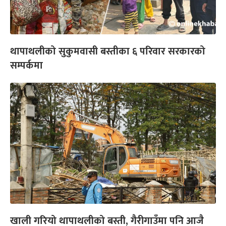
थापाथलीको सुकुमवासी बस्तीका ६ परिवार सरकारको
सम्पर्कमा
खाली गरियो थापाथलीको बस्ती, गैरीगाउँमा पनि आजै