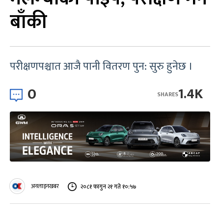
बाँकी
परीक्षणपश्चात आजै पानी वितरण पुन: सुरु हुनेछ ।
0
1.4K
SHARES
अनलाइनखबर
२०८१ फागुन २१ गते १०:५७