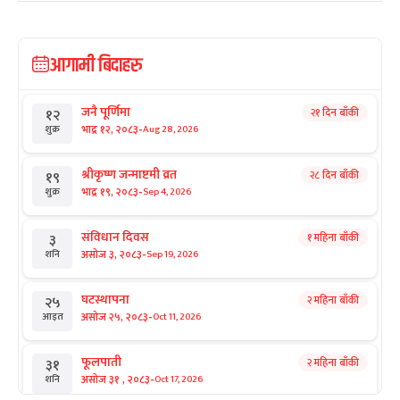
आगामी बिदाहरु
जनै पूर्णिमा
२१ दिन बाँकी
१२
-
भाद्र १२, २०८३
Aug 28, 2026
शुक्र
श्रीकृष्ण जन्माष्टमी व्रत
२८ दिन बाँकी
१९
-
भाद्र १९, २०८३
Sep 4, 2026
शुक्र
संविधान दिवस
१ महिना बाँकी
३
-
असोज ३, २०८३
Sep 19, 2026
शनि
घटस्थापना
२ महिना बाँकी
२५
-
असोज २५, २०८३
Oct 11, 2026
आइत
फूलपाती
२ महिना बाँकी
३१
-
असोज ३१ , २०८३
Oct 17, 2026
शनि