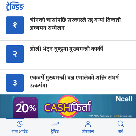
ट्रेन्डिङ
चीनको चासोपछि सरकारले रद्द गर्‍यो तिब्बती
१
अध्ययन सम्मेलन
ओली भेट्न गुण्डुमा मुख्यमन्त्री कार्की
२
एकवर्षे मुख्यमन्त्री बन्न एमालेको शक्ति संघर्ष
३
उत्कर्षमा
‘भेलामा गएकै कारण जनप्रतिनिधिलाई कारबाही
४
हुँदैन’
ताजा अपडेट
ट्रेन्डिङ
प्रोफाइल
सर्च
लगानी बोर्ड सीईओमा याङ्की उक्याव नियुक्त