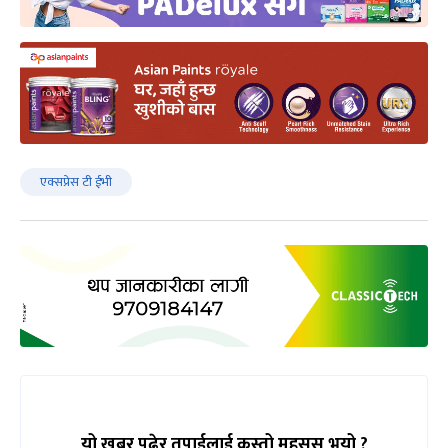
एक्सप्रेस टी ईभी
यो खबर पढेर तपाईलाई कस्तो महसुस भयो ?