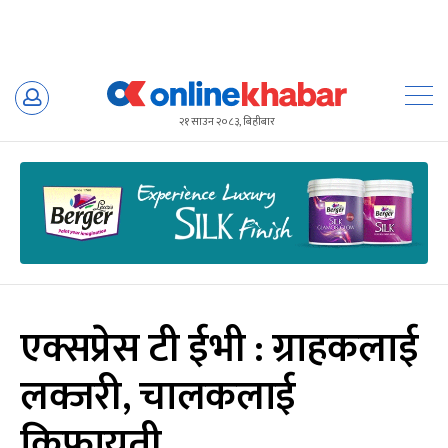
Skip
to
२१ साउन २०८३, बिहीबार
content
एक्सप्रेस टी ईभी : ग्राहकलाई
लक्जरी, चालकलाई
किफायती