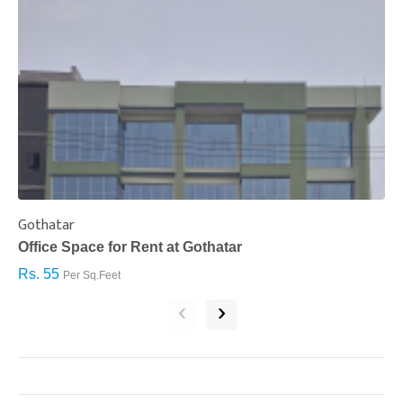
Gothatar
S
Office Space for Rent at Gothatar
H
Rs. 55
R
Per Sq.Feet
‹
›