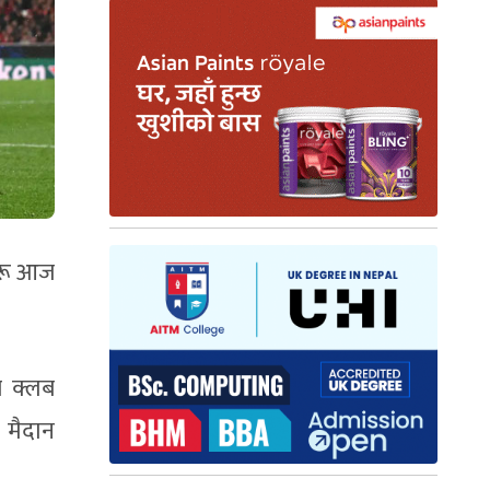
हरू आज
ज क्लब
 मैदान