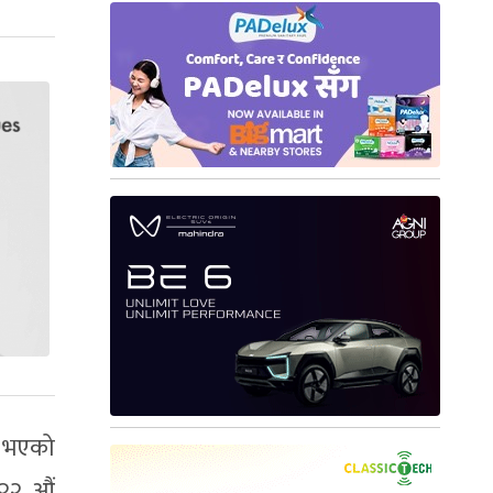
ा भएको
 २२ औं