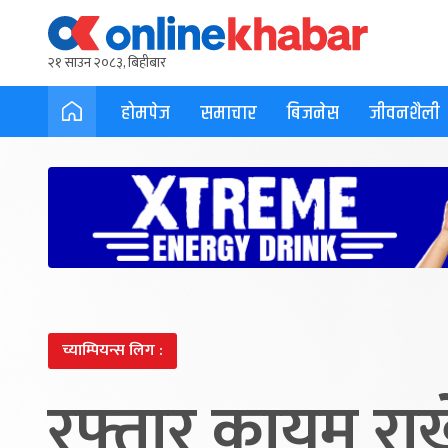
२१ साउन २०८३, बिहीबार
होमपेज
समाचार
बिजनेस
जीवनशैली
च्याम्पियन्स लिग :
रफ्तार कायम राख्