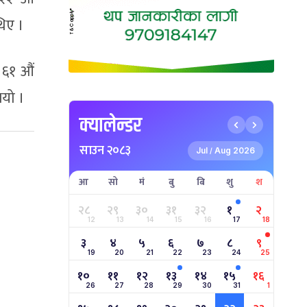
थिए ।
 ६१ औं
भयो ।
क्यालेन्डर
साउन २०८३
Jul
Aug 2026
/
आ
सो
मं
बु
बि
शु
श
२८
२९
३०
३१
३२
१
२
12
13
14
15
16
17
18
३
४
५
६
७
८
९
19
20
21
22
23
24
25
१०
११
१२
१३
१४
१५
१६
26
27
28
29
30
31
1