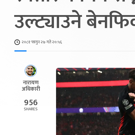
उल्ट्याउने बेनफ
२०८१ फागुन २७ गते २०:५६
नारायण
अधिकारी
956
SHARES