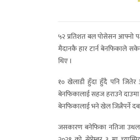
५२ प्रतिशत बल पोसेसन आफ्नो पक्
मैदानकै हार टार्न बेनफिकाले सकेन 
थिए ।
१० खेलाडी हुँदा हुँदै पनि जित
बेनफिकालाई सहज हराउने दाउमा छ ।
बेनफिकालाई भने खेल जित्नैपर्ने द
जसकारण बनेफिका नतिजा उथलपुथल 
२०२१ को सेप्टेम्बर ३ मा च्याम