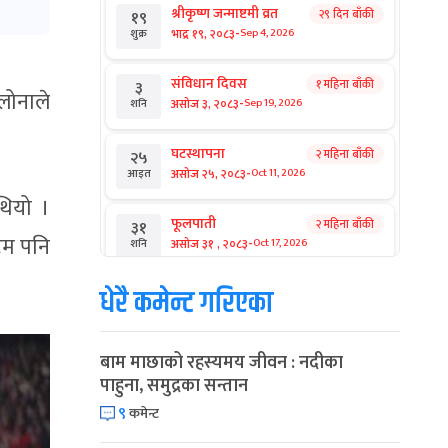
श्रीकृष्ण जन्माष्टमी व्रत
२९ दिन बाँकी
१९
-
भाद्र १९, २०८३
Sep 4, 2026
शुक्र
संविधान दिवस
१ महिना बाँकी
३
लोनाले
-
असोज ३, २०८३
Sep 19, 2026
शनि
घटस्थापना
२ महिना बाँकी
२५
-
असोज २५, २०८३
Oct 11, 2026
आइत
थियो ।
फूलपाती
२ महिना बाँकी
३१
टिम पनि
-
असोज ३१ , २०८३
Oct 17, 2026
शनि
धेरै कमेन्ट गरिएका
कार्तिक सङ्क्रान्ति
२ महिना बाँकी
१
-
कार्तिक १, २०८३
Oct 18, 2026
आइत
बाम माछाको रहस्यमय जीवन : नदीका
महानवमी
२ महिना बाँकी
३
पाहुना, समुद्रका सन्तान
-
कार्तिक ३, २०८३
Oct 20, 2026
मंगल
९
कमेन्ट
विजयादशमी
२ महिना बाँकी
४