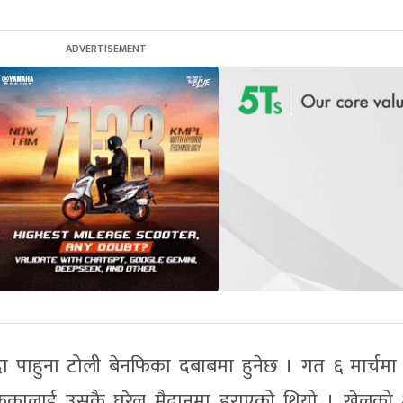
रिँदा पाहुना टोली बेनफिका दबाबमा हुनेछ । गत ६ मार्चम
नफिकालाई उसकै घरेलु मैदानमा हराएको थियो । खेलको