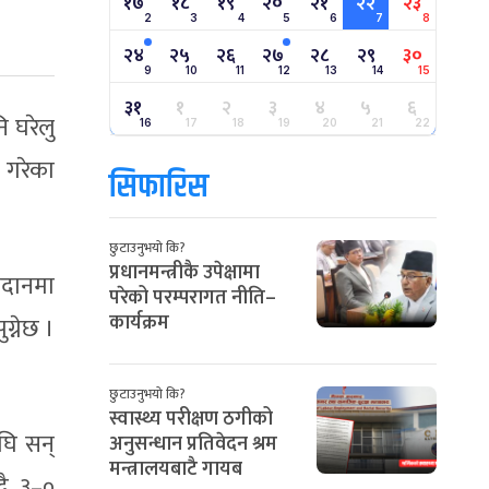
१७
१८
१९
२०
२१
२२
२३
2
3
4
5
6
7
8
२४
२५
२६
२७
२८
२९
३०
9
10
11
12
13
14
15
३१
१
२
३
४
५
६
 घरेलु
16
17
18
19
20
21
22
न गरेका
सिफारिस
छुटाउनुभयो कि?
प्रधानमन्त्रीकै उपेक्षामा
ैदानमा
परेको परम्परागत नीति–
कार्यक्रम
ग्नेछ ।
छुटाउनुभयो कि?
स्वास्थ्य परीक्षण ठगीको
घि सन्
अनुसन्धान प्रतिवेदन श्रम
मन्त्रालयबाटै गायब
दै ३–०