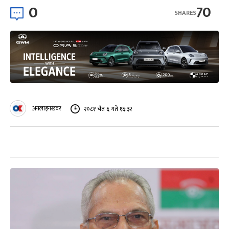
0
70
SHARES
अनलाइनखबर
२०८१ चैत ६ गते १६:३२