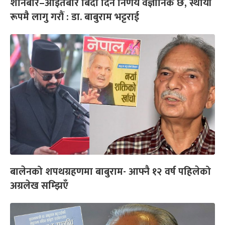
शनिबार–आइतबार बिदा दिने निर्णय वैज्ञानिक छ, स्थायी
रूपमै लागु गरौं : डा. बाबुराम भट्टराई
बालेनको शपथग्रहणमा बाबुराम- आफ्नै १२ वर्ष पहिलेको
अग्रलेख सम्झिएँ