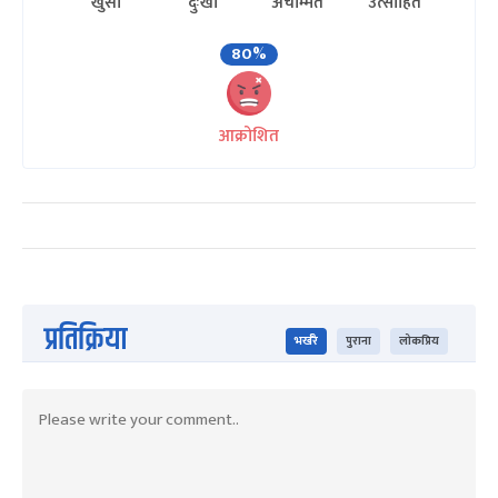
खुसी
दुःखी
अचम्मित
उत्साहित
80%
आक्रोशित
प्रतिक्रिया
भर्खरै
पुराना
लोकप्रिय