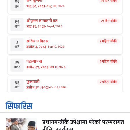
जनै पूर्णिमा
२२ दिन बाँकी
१२
-
भाद्र १२, २०८३
Aug 28, 2026
शुक्र
श्रीकृष्ण जन्माष्टमी व्रत
२९ दिन बाँकी
१९
-
भाद्र १९, २०८३
Sep 4, 2026
शुक्र
संविधान दिवस
१ महिना बाँकी
३
-
असोज ३, २०८३
Sep 19, 2026
शनि
घटस्थापना
२ महिना बाँकी
२५
-
असोज २५, २०८३
Oct 11, 2026
आइत
फूलपाती
२ महिना बाँकी
३१
-
असोज ३१ , २०८३
Oct 17, 2026
शनि
कार्तिक सङ्क्रान्ति
२ महिना बाँकी
१
सिफारिस
-
कार्तिक १, २०८३
Oct 18, 2026
आइत
प्रधानमन्त्रीकै उपेक्षामा परेको परम्परागत
महानवमी
२ महिना बाँकी
३
-
नीति–कार्यक्रम
कार्तिक ३, २०८३
Oct 20, 2026
मंगल