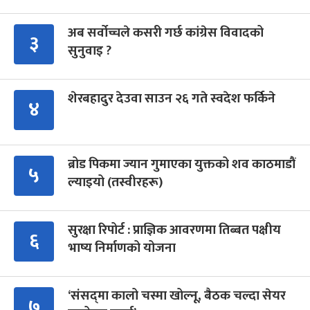
अब सर्वोच्चले कसरी गर्छ कांग्रेस विवादको
३
सुनुवाइ ?
शेरबहादुर देउवा साउन २६ गते स्वदेश फर्किने
४
ब्रोड पिकमा ज्यान गुमाएका युक्तको शव काठमाडौं
५
ल्याइयो (तस्वीरहरू)
सुरक्षा रिपोर्ट : प्राज्ञिक आवरणमा तिब्बत पक्षीय
६
भाष्य निर्माणको योजना
‘संसद्‍मा कालो चस्मा खोल्नू, बैठक चल्दा सेयर
७