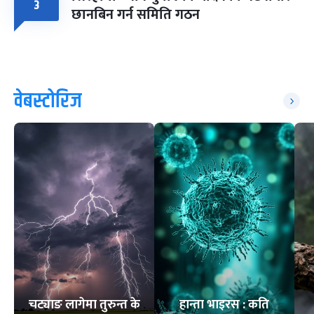
३
छानबिन गर्न समिति गठन
वेबस्टोरिज
चट्याङ लागेमा तुरुन्त के
हान्ता भाइरस : कति