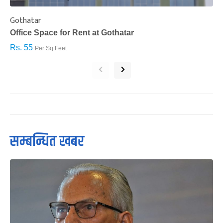
Gothatar
S
Office Space for Rent at Gothatar
H
Rs. 55
R
Per Sq.Feet
‹
›
सम्बन्धित खबर