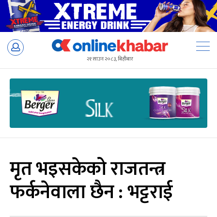
Skip
to
२१ साउन २०८३, बिहीबार
content
मृत भइसकेको राजतन्त्र
फर्कनेवाला छैन : भट्टराई