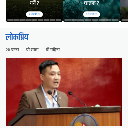
गर्ने ?
घातक ?
9
STORIES
8
STORIES
लोकप्रिय
२४ घण्टा
यो साता
यो महिना