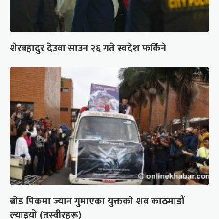
शेरबहादुर देउवा साउन २६ गते स्वदेश फर्किने
ब्रोड पिकमा ज्यान गुमाएका युक्तको शव काठमाडौं
ल्याइयो (तस्वीरहरू)