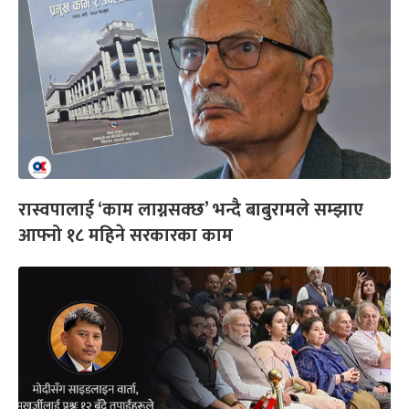
रास्वपालाई ‘काम लाग्नसक्छ’ भन्दै बाबुरामले सम्झाए
आफ्नो १८ महिने सरकारका काम