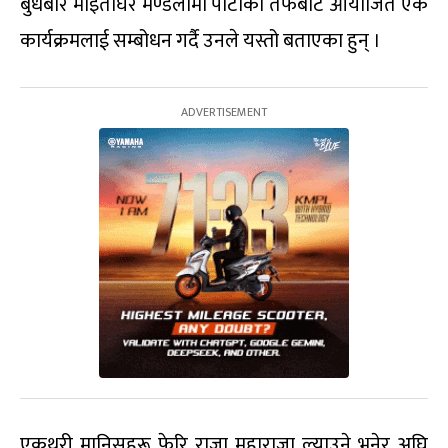
बुधबार माइतीघर मण्डलामा पार्टीको तर्फबाट आयोजित एक
कार्यक्रमलाई सम्बोधन गर्दै उनले यस्तो बताएका हुन् ।
एकथरी मानिसहरू फेरि राजा महाराजा ल्याउने भनेर अघि