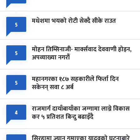
मधेशमा भयको रोटी सेक्दै सीके राउत
५
मोहन तिम्सिनाजी- मार्क्सवाद देववाणी होइन,
५
अपव्याख्या नगरौं
महानगरका १८७ सहकारीले फिर्ता दिन
५
सकेनन् सवा ८ अर्ब
राजमार्ग दायाँबायाँका जग्गामा लाग्ने विकास
४
कर ५ प्रतिशत बिन्दु बढाइँदै
सिरहामा ज्यान गुमाएका यादवको घटनाबारे