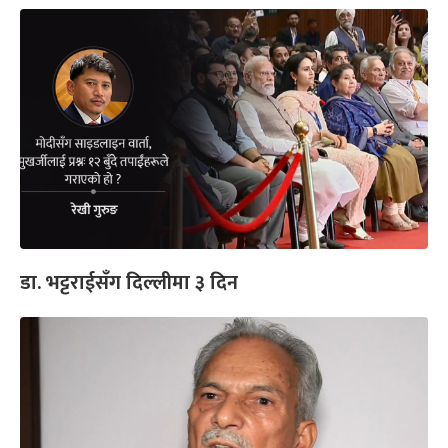
डा. भट्टराईसँग दिल्लीमा ३ दिन