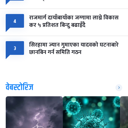
राजमार्ग दायाँबायाँका जग्गामा लाग्ने विकास
४
कर ५ प्रतिशत बिन्दु बढाइँदै
सिरहामा ज्यान गुमाएका यादवको घटनाबारे
३
छानबिन गर्न समिति गठन
वेबस्टोरिज