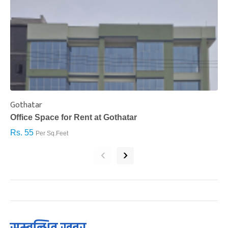
Gothatar
S
Office Space for Rent at Gothatar
H
Rs. 55
R
Per Sq.Feet
‹
›