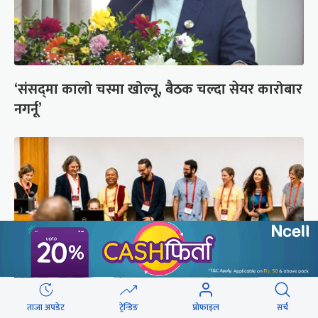
‘संसद्‍मा कालो चस्मा खोल्नू, बैठक चल्दा सेयर कारोबार
नगर्नू’
ताजा अपडेट
ट्रेन्डिङ
प्रोफाइल
सर्च