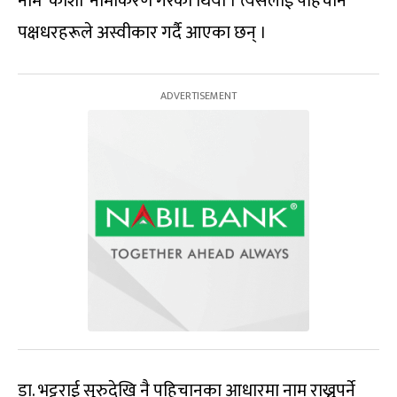
नाम ‘कोशी’ नामाकरण गरेको थियो । त्यसलाई पहिचान
पक्षधरहरूले अस्वीकार गर्दै आएका छन् ।
डा. भट्टराई सुरुदेखि नै पहिचानका आधारमा नाम राख्नुपर्ने