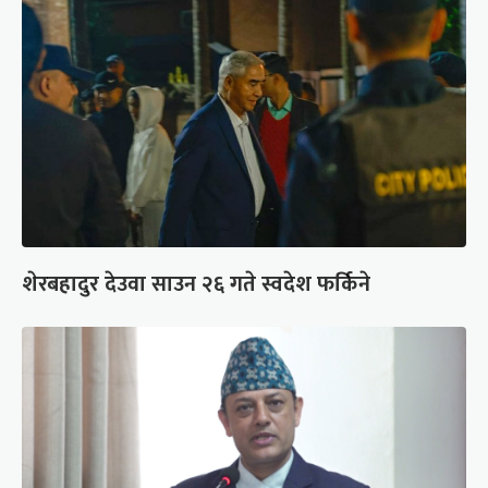
शेरबहादुर देउवा साउन २६ गते स्वदेश फर्किने