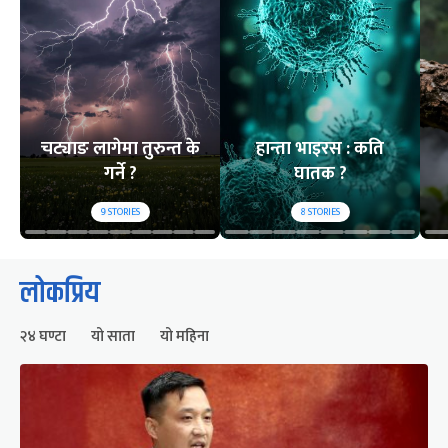
चट्याङ लागेमा तुरुन्त के
हान्ता भाइरस : कति
गर्ने ?
घातक ?
9
STORIES
8
STORIES
लोकप्रिय
२४ घण्टा
यो साता
यो महिना