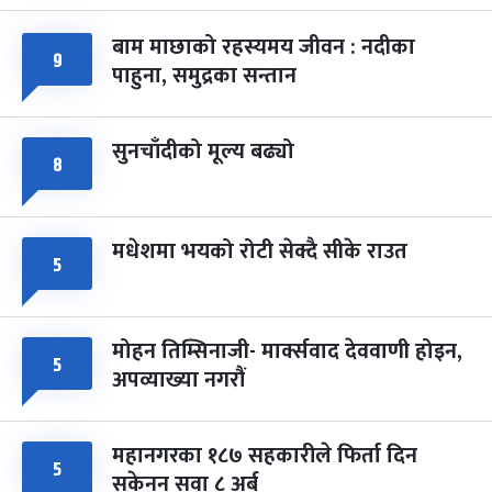
-
चैत्र ७, २०८३
Mar 21, 2027
आइत
बाम माछाको रहस्यमय जीवन : नदीका
९
फागुपूर्णिमा
७ महिना बाँकी
८
पाहुना, समुद्रका सन्तान
-
चैत्र ८, २०८३
Mar 22, 2027
सोम
सुनचाँदीको मूल्य बढ्यो
८
मधेशमा भयको रोटी सेक्दै सीके राउत
५
मोहन तिम्सिनाजी- मार्क्सवाद देववाणी होइन,
५
अपव्याख्या नगरौं
महानगरका १८७ सहकारीले फिर्ता दिन
५
सकेनन् सवा ८ अर्ब