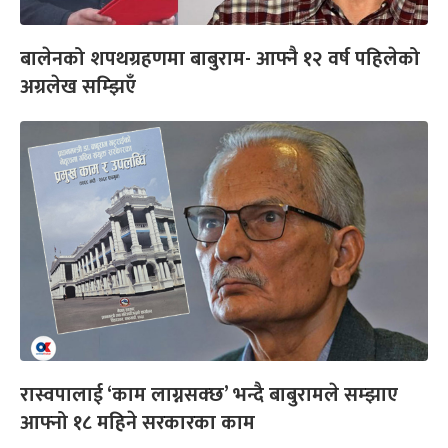
बालेनको शपथग्रहणमा बाबुराम- आफ्नै १२ वर्ष पहिलेको
अग्रलेख सम्झिएँ
रास्वपालाई ‘काम लाग्नसक्छ’ भन्दै बाबुरामले सम्झाए
आफ्नो १८ महिने सरकारका काम