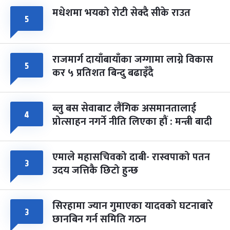
मधेशमा भयको रोटी सेक्दै सीके राउत
५
राजमार्ग दायाँबायाँका जग्गामा लाग्ने विकास
५
कर ५ प्रतिशत बिन्दु बढाइँदै
ब्लु बस सेवाबाट लैंगिक असमानतालाई
४
प्रोत्साहन नगर्ने नीति लिएका हौं : मन्त्री बादी
एमाले महासचिवको दाबी- रास्वपाको पतन
३
उदय जत्तिकै छिटो हुन्छ
सिरहामा ज्यान गुमाएका यादवको घटनाबारे
३
छानबिन गर्न समिति गठन