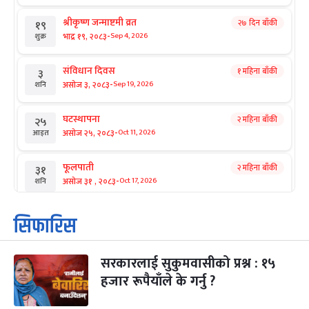
श्रीकृष्ण जन्माष्टमी व्रत
२७ दिन बाँकी
१९
-
भाद्र १९, २०८३
Sep 4, 2026
शुक्र
संविधान दिवस
१ महिना बाँकी
३
-
असोज ३, २०८३
Sep 19, 2026
शनि
घटस्थापना
२ महिना बाँकी
२५
-
असोज २५, २०८३
Oct 11, 2026
आइत
फूलपाती
२ महिना बाँकी
३१
-
असोज ३१ , २०८३
Oct 17, 2026
शनि
कार्तिक सङ्क्रान्ति
२ महिना बाँकी
१
सिफारिस
-
कार्तिक १, २०८३
Oct 18, 2026
आइत
सरकारलाई सुकुमवासीको प्रश्न : १५
महानवमी
२ महिना बाँकी
३
-
हजार रूपैयाँले के गर्नु ?
कार्तिक ३, २०८३
Oct 20, 2026
मंगल