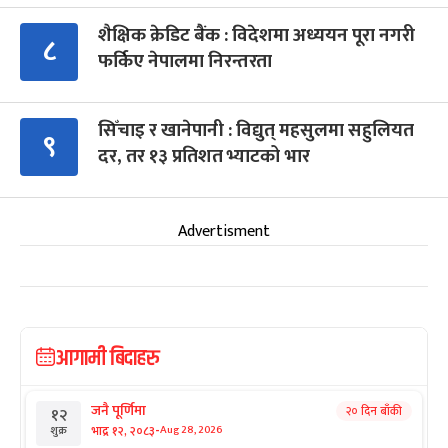
शैक्षिक क्रेडिट बैंक : विदेशमा अध्ययन पूरा नगरी
८
फर्किए नेपालमा निरन्तरता
सिँचाइ र खानेपानी : विद्युत् महसुलमा सहुलियत
९
दर, तर १३ प्रतिशत भ्याटको भार
Advertisment
आगामी बिदाहरु
जनै पूर्णिमा
२० दिन बाँकी
१२
-
भाद्र १२, २०८३
Aug 28, 2026
शुक्र