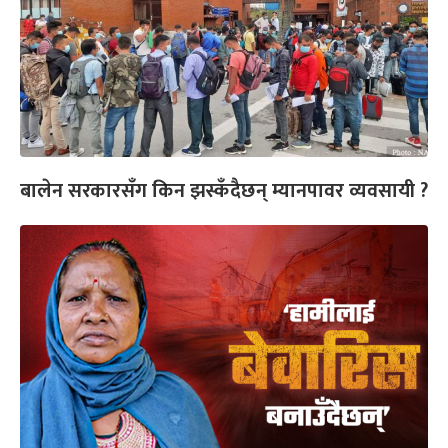
बालेन सरकारसँग किन झस्कँदैछन् म्यानपावर व्यवसायी ?