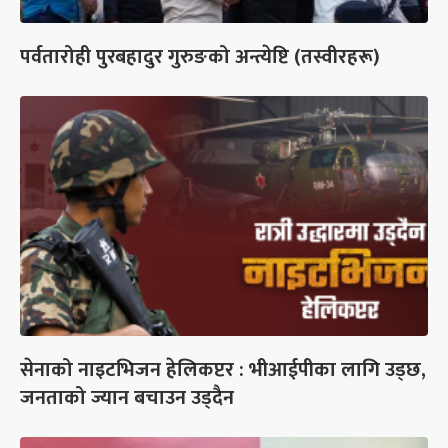
पर्वतारोही पुरबहादुर गुरुङको अन्त्येष्टि (तस्वीरहरू)
सेनाको नाइटभिजन हेलिकप्टर : भीआईपीका लागि उड्छ,
जनताको ज्यान बचाउन उड्दैन