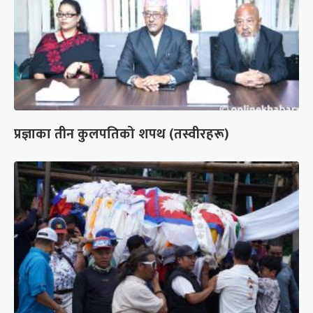
प्रज्ञाका तीन कुलपतिको शपथ (तस्वीरहरू)