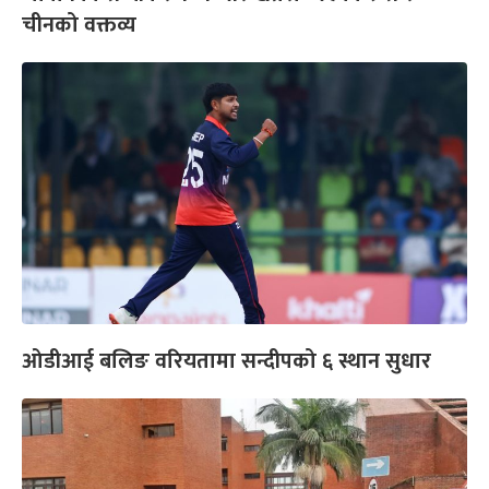
चीनको वक्तव्य
ओडीआई बलिङ वरियतामा सन्दीपको ६ स्थान सुधार