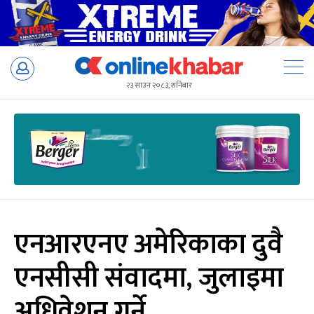
Skip
to
२३ साउन २०८३, शनिबार
content
एनआरएनए अमेरिकाका दुवै
एनसीसी संवादमा, जुलाइमा
अधिवेशन गर्ने