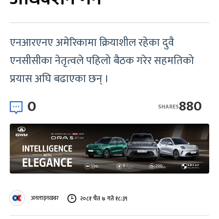
एनआरएनए अमेरिकामा क्रियाशील रहेका दुवै
एनसीसीका नेतृत्वले पहिलो बैठक गरेर सहमतिको
प्रयास अघि बढाएका छन् ।
0
880
SHARES
अनलाइनखबर
२०८१ चैत ७ गते १८:३९