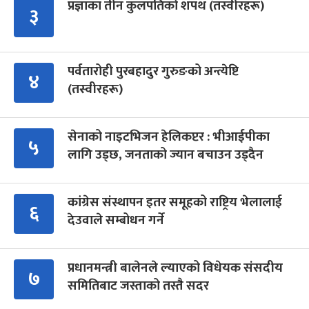
प्रज्ञाका तीन कुलपतिको शपथ (तस्वीरहरू)
३
पर्वतारोही पुरबहादुर गुरुङको अन्त्येष्टि
४
(तस्वीरहरू)
सेनाको नाइटभिजन हेलिकप्टर : भीआईपीका
५
लागि उड्छ, जनताको ज्यान बचाउन उड्दैन
कांग्रेस संस्थापन इतर समूहको राष्ट्रिय भेलालाई
६
देउवाले सम्बोधन गर्ने
प्रधानमन्त्री बालेनले ल्याएको विधेयक संसदीय
७
समितिबाट जस्ताको तस्तै सदर