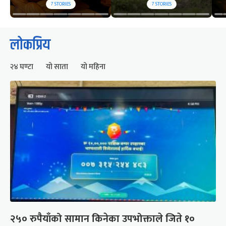
7
STORIES
7
STORIES
लोकप्रिय
२४ घण्टा
यो साता
यो महिना
२५० रुपैयाँको सामान किनेका उपभोक्ताले जिते १०