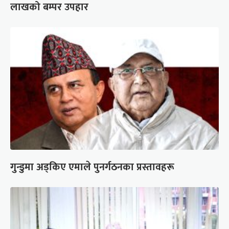
लाखको बम्पर उपहार
गुन्डुमा अड्किए एमाले पुनर्गठनका प्रस्तावहरू