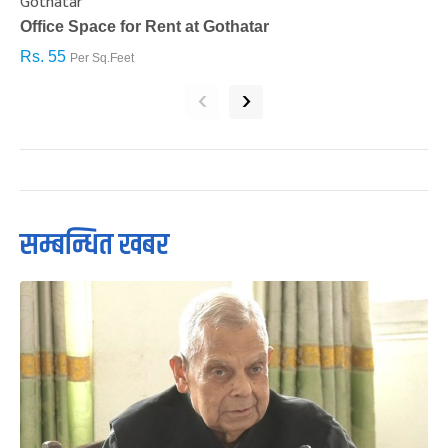
Gothatar
S
Office Space for Rent at Gothatar
H
Rs. 55
R
Per Sq.Feet
‹
›
सम्बन्धित खबर