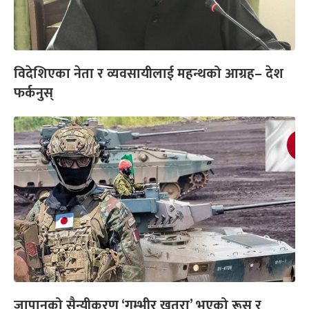
विदेशिएका नेता र व्यवसायीलाई महन्थको आग्रह– देश
फर्कनुस्
जापानको सैन्यीकरण ‘गम्भीर खतरा’ भएको रूस र