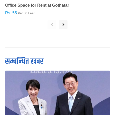
Office Space for Rent at Gothatar
H
Rs. 55
R
Per Sq.Feet
‹
›
सम्बन्धित खबर