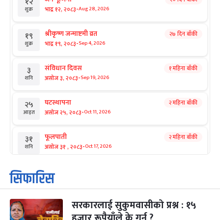
१२
-
भाद्र १२, २०८३
Aug 28, 2026
शुक्र
श्रीकृष्ण जन्माष्टमी व्रत
२७ दिन बाँकी
१९
-
भाद्र १९, २०८३
Sep 4, 2026
शुक्र
संविधान दिवस
१ महिना बाँकी
३
-
असोज ३, २०८३
Sep 19, 2026
शनि
घटस्थापना
२ महिना बाँकी
२५
-
असोज २५, २०८३
Oct 11, 2026
आइत
फूलपाती
२ महिना बाँकी
३१
-
असोज ३१ , २०८३
Oct 17, 2026
शनि
कार्तिक सङ्क्रान्ति
२ महिना बाँकी
१
सिफारिस
-
कार्तिक १, २०८३
Oct 18, 2026
आइत
सरकारलाई सुकुमवासीको प्रश्न : १५
महानवमी
२ महिना बाँकी
३
-
हजार रूपैयाँले के गर्नु ?
कार्तिक ३, २०८३
Oct 20, 2026
मंगल