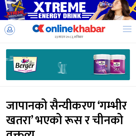
Skip
to
२३ साउन २०८३, शनिबार
content
जापानको सैन्यीकरण ‘गम्भीर
खतरा’ भएको रूस र चीनको
वक्तव्य