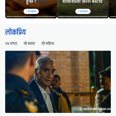
हुन्छ ?
शक्तिशाली ‘कोरी बस्टार्ड’
7
STORIES
7
STORIES
लोकप्रिय
२४ घण्टा
यो साता
यो महिना