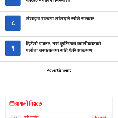
फर्किए नेपालमा निरन्तरता
संसद्‍मा रास्वपा सांसदले खोजे सरकार
८
दिउँसो डाक्टर, नर्स कुटिएको कालीकोटको
९
पलाँता अस्पतालमा राति फेरि आक्रमण
Advertisment
आगामी बिदाहरु
जनै पूर्णिमा
२० दिन बाँकी