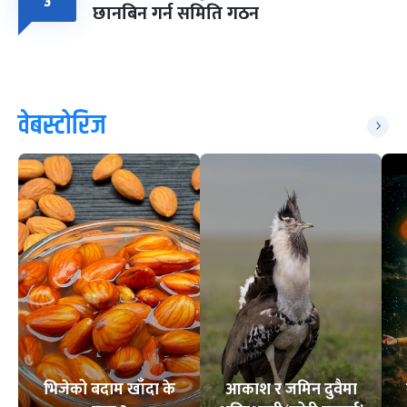
३
छानबिन गर्न समिति गठन
वेबस्टोरिज
भिजेको बदाम खाँदा के
आकाश र जमिन दुवैमा