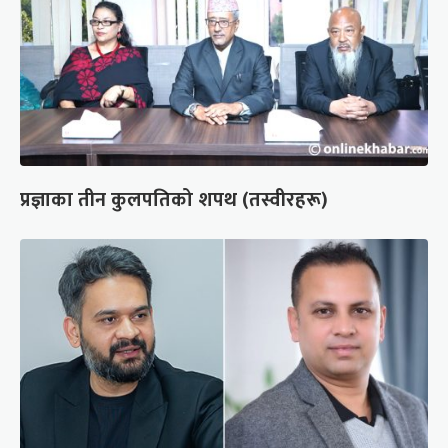
प्रज्ञाका तीन कुलपतिको शपथ (तस्वीरहरू)