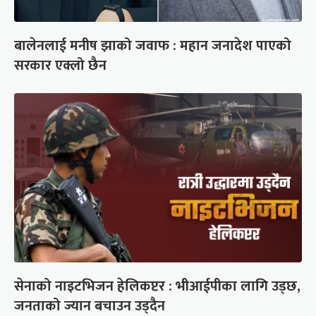
बालेनलाई मनीष झाको जवाफ : महान जनादेश पाएको
सरकार एक्लो छैन
सेनाको नाइटभिजन हेलिकप्टर : भीआईपीका लागि उड्छ,
जनताको ज्यान बचाउन उड्दैन