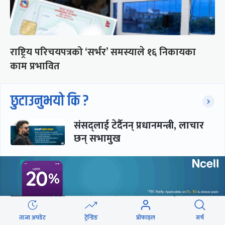
राष्ट्रिय परिचयपत्रको ‘सर्भर’ समस्याले १६ निकायका
काम प्रभावित
छुटाउनुभयो कि ?
संसद्लाई टेर्दैनन् प्रधानमन्त्री, लाचार
छन् सभामुख
‘अस्थायी प्रकृतिको अध्यादेशले ऐनको
व्यवस्था विस्थापित गर्न सक्दैन’
ताजा अपडेट
ट्रेन्डिङ
प्रोफाइल
सर्च