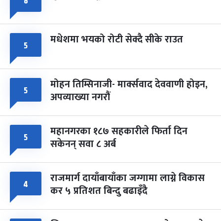
८
मधेशमा भयको रोटी सेक्दै सीके राउत
५
मोहन तिम्सिनाजी- मार्क्सवाद देववाणी होइन,
५
अपव्याख्या नगरौं
महानगरका १८७ सहकारीले फिर्ता दिन
५
सकेनन् सवा ८ अर्ब
राजमार्ग दायाँबायाँका जग्गामा लाग्ने विकास
४
कर ५ प्रतिशत बिन्दु बढाइँदै