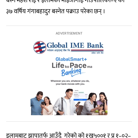
बस्ने महेश राई र इलामको माइजोगाई गाउँपालिका–२ का
३७ वर्षिय गंगाबहादुर बस्नेत पक्राउ परेका छन् ।
इलामबाट झापातर्फ आउँदै गरेको को १ख५००१ र प्र १–०२–