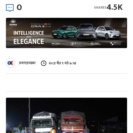
0
4.5K
SHARES
अनलाइनखबर
२०८१ चैत ९ गते ७:५१