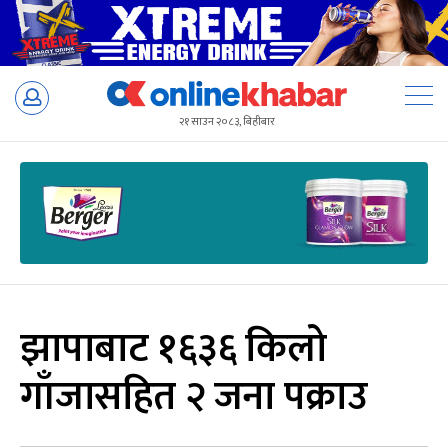
Skip
to
२१ साउन २०८३, बिहीबार
content
झापाबाट १६३६ किलो
गाँजासहित २ जना पक्राउ