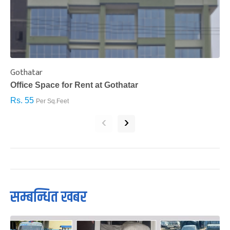
Gothatar
S
Office Space for Rent at Gothatar
H
Rs. 55
R
Per Sq.Feet
‹
›
सम्बन्धित खबर