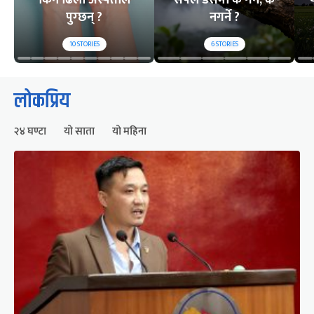
पुग्छन् ?
नगर्ने ?
10
STORIES
6
STORIES
लोकप्रिय
२४ घण्टा
यो साता
यो महिना