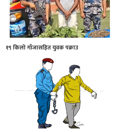
१९ किलो गाँजासहित युवक पक्राउ