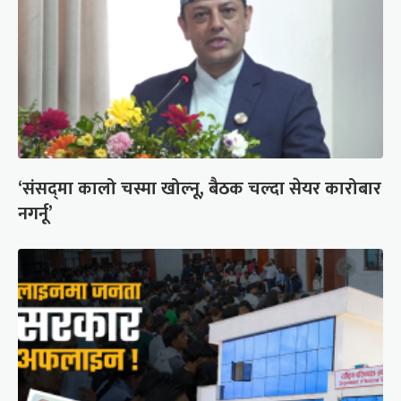
‘संसद्‍मा कालो चस्मा खोल्नू, बैठक चल्दा सेयर कारोबार
नगर्नू’