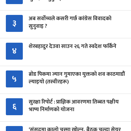
अब सर्वोच्चले कसरी गर्छ कांग्रेस विवादको
३
सुनुवाइ ?
शेरबहादुर देउवा साउन २६ गते स्वदेश फर्किने
४
ब्रोड पिकमा ज्यान गुमाएका युक्तको शव काठमाडौं
५
ल्याइयो (तस्वीरहरू)
सुरक्षा रिपोर्ट : प्राज्ञिक आवरणमा तिब्बत पक्षीय
६
भाष्य निर्माणको योजना
‘संसद्‍मा कालो चस्मा खोल्नू, बैठक चल्दा सेयर