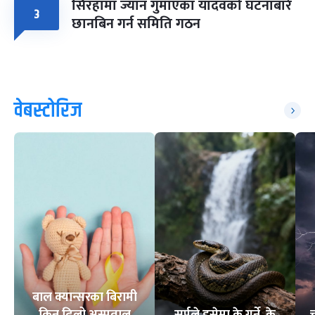
सिरहामा ज्यान गुमाएका यादवको घटनाबारे
३
छानबिन गर्न समिति गठन
वेबस्टोरिज
बाल क्यान्सरका बिरामी
किन ढिलो अस्पताल
सर्पले डसेमा के गर्ने, के
च