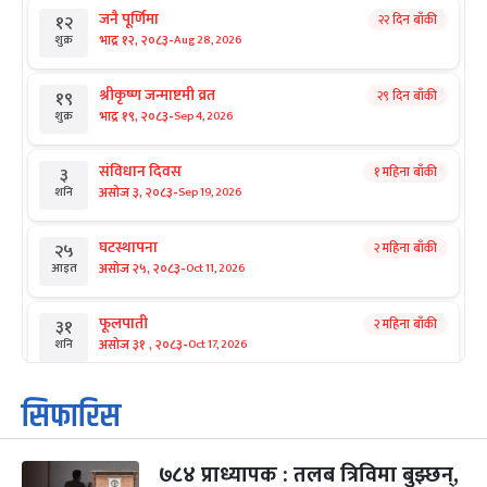
जनै पूर्णिमा
२२ दिन बाँकी
१२
-
भाद्र १२, २०८३
Aug 28, 2026
शुक्र
श्रीकृष्ण जन्माष्टमी व्रत
२९ दिन बाँकी
१९
-
भाद्र १९, २०८३
Sep 4, 2026
शुक्र
संविधान दिवस
१ महिना बाँकी
३
-
असोज ३, २०८३
Sep 19, 2026
शनि
घटस्थापना
२ महिना बाँकी
२५
-
असोज २५, २०८३
Oct 11, 2026
आइत
फूलपाती
२ महिना बाँकी
३१
-
असोज ३१ , २०८३
Oct 17, 2026
शनि
कार्तिक सङ्क्रान्ति
२ महिना बाँकी
१
सिफारिस
-
कार्तिक १, २०८३
Oct 18, 2026
आइत
७८४ प्राध्यापक : तलब त्रिविमा बुझ्छन्,
महानवमी
२ महिना बाँकी
३