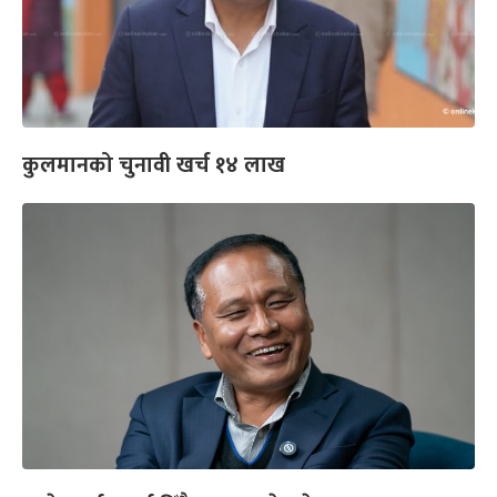
कुलमानको चुनावी खर्च १४ लाख