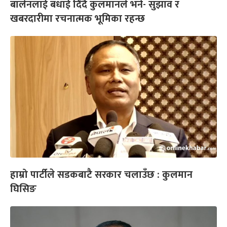
बालेनलाई बधाई दिँदै कुलमानले भने- सुझाव र
खबरदारीमा रचनात्मक भूमिका रहन्छ
हाम्रो पार्टीले सडकबाटै सरकार चलाउँछ : कुलमान
घिसिङ