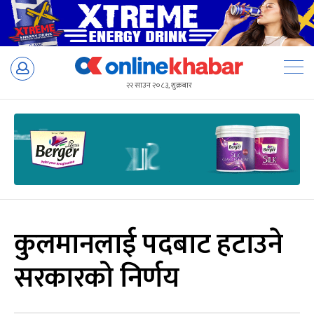
Skip
to
२२ साउन २०८३, शुक्रबार
content
कुलमानलाई पदबाट हटाउने
सरकारको निर्णय