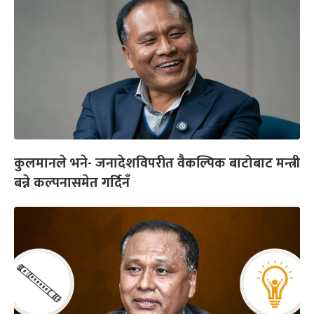
कुलमानले भने- जनादेशविपरीत वैकल्पिक बाटोबाट मन्त्री
बन्ने कल्पनासमेत गर्दिनँ