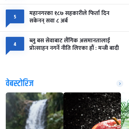
महानगरका १८७ सहकारीले फिर्ता दिन
५
सकेनन् सवा ८ अर्ब
ब्लु बस सेवाबाट लैंगिक असमानतालाई
४
प्रोत्साहन नगर्ने नीति लिएका हौं : मन्त्री बादी
वेबस्टोरिज