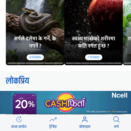
सर्पले डसेमा के गर्ने, के
स्वस्थ मान्छेको शरीरमा
ए
नगर्ने ?
कति रगत हुन्छ ?
6
STORIES
7
STORIES
लोकप्रिय
२४ घण्टा
यो साता
यो महिना
ताजा अपडेट
ट्रेन्डिङ
प्रोफाइल
सर्च