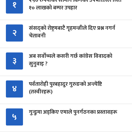
२५० रुपैयाँको सामान किनेका उपभोक्ताले जिते
१
१० लाखको बम्पर उपहार
संसद्को रोष्ट्रमबाटै गृहमन्त्रीले दिए प्रश्न नगर्न
२
चेतावनी
अब सर्वोच्चले कसरी गर्छ कांग्रेस विवादको
३
सुनुवाइ ?
पर्वतारोही पुरबहादुर गुरुङको अन्त्येष्टि
४
(तस्वीरहरू)
गुन्डुमा अड्किए एमाले पुनर्गठनका प्रस्तावहरू
५