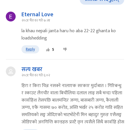
Eternal Love
२०८१ चैत १२ गते ७:२१
la khau nepali janta haru ho aba 22-22 ghanta ko
loadshedding
Reply
5
सत्य खबर
२०८१ चैत १२ गते ६:०२
हिरा र किरा चिन्न नसक्ने नालाएक सरकार मुर्दाबात । गिरिबन्धु
र स्काउट लैनचौर वाला बिचौलिया दलाल लाइ सबै भन्दा पहिला
कार्वाहिश तेसपछि बालमन्दिर जग्गा, बासबारी जग्गा, कैलाली
जग्गा, एकै गासमा ७० करोड, अस्ति भर्खर २५ करोड गाडि सहित
समतियको सङ्ग जोदिएको भाटभोटेनी मिन बहादुर गुरुङ एसैसङ्ग
जोडिएको अनगिन्ति कान्डहरु प्रस्टै छ्न त्यसैले सिधै कार्वाहि होस