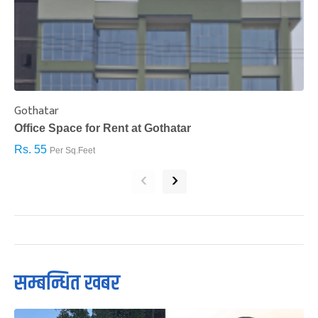
Gothatar
S
Office Space for Rent at Gothatar
H
Rs. 55
R
Per Sq.Feet
‹
›
सम्बन्धित खबर