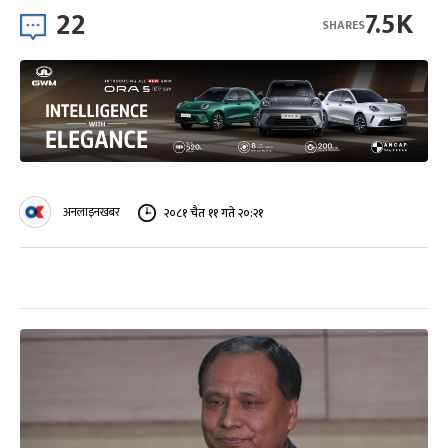
22
7.5K
SHARES
अनलाइनखबर
२०८१ चैत ११ गते २०:२१