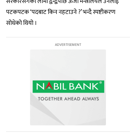
सरकारसँगको लामो द्वन्द्वपछि ऊर्जा मन्त्रालयले उनलाई
पटकपटक ‘पदबाट किन नहटाउने ?’ भन्दै स्पष्टीकरण
सोधेको थियो ।