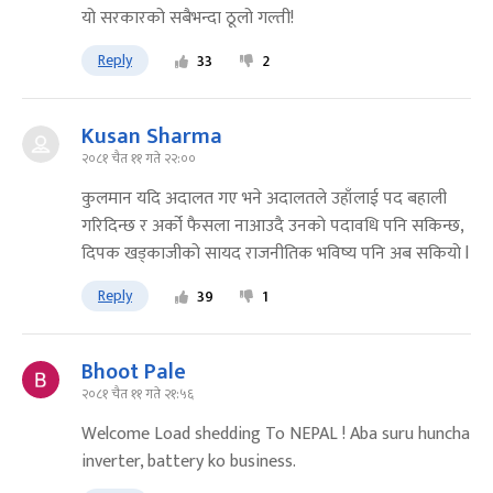
यो सरकारको सबैभन्दा ठूलो गल्ती!
Reply
33
2
Kusan Sharma
२०८१ चैत ११ गते २२:००
कुलमान यदि अदालत गए भने अदालतले उहाँलाई पद बहाली
गरिदिन्छ र अर्को फैसला नाआउदै उनको पदावधि पनि सकिन्छ,
दिपक खड्काजीको सायद राजनीतिक भविष्य पनि अब सकियो l
Reply
39
1
Bhoot Pale
२०८१ चैत ११ गते २१:५६
Welcome Load shedding To NEPAL ! Aba suru huncha
inverter, battery ko business.