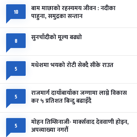
बाम माछाको रहस्यमय जीवन : नदीका
फागुपूर्णिमा
७ महिना बाँकी
८
१०
पाहुना, समुद्रका सन्तान
-
चैत्र ८, २०८३
Mar 22, 2027
सोम
सुनचाँदीको मूल्य बढ्यो
८
मधेशमा भयको रोटी सेक्दै सीके राउत
५
राजमार्ग दायाँबायाँका जग्गामा लाग्ने विकास
५
कर ५ प्रतिशत बिन्दु बढाइँदै
मोहन तिम्सिनाजी- मार्क्सवाद देववाणी होइन,
५
अपव्याख्या नगरौं