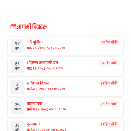
आगामी बिदाहरु
जनै पूर्णिमा
२१ दिन बाँकी
१२
-
भाद्र १२, २०८३
Aug 28, 2026
शुक्र
श्रीकृष्ण जन्माष्टमी व्रत
२८ दिन बाँकी
१९
-
भाद्र १९, २०८३
Sep 4, 2026
शुक्र
संविधान दिवस
१ महिना बाँकी
३
-
असोज ३, २०८३
Sep 19, 2026
शनि
घटस्थापना
२ महिना बाँकी
२५
-
असोज २५, २०८३
Oct 11, 2026
आइत
फूलपाती
२ महिना बाँकी
३१
-
असोज ३१ , २०८३
Oct 17, 2026
शनि