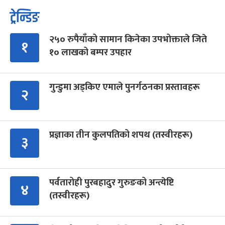
ट्रेन्डिङ
२५० रुपैयाँको सामान किनेका उपभोक्ताले जिते
१
१० लाखको बम्पर उपहार
गुन्डुमा अड्किए एमाले पुनर्गठनका प्रस्तावहरू
२
प्रज्ञाका तीन कुलपतिको शपथ (तस्वीरहरू)
३
पर्वतारोही पुरबहादुर गुरुङको अन्त्येष्टि
४
(तस्वीरहरू)