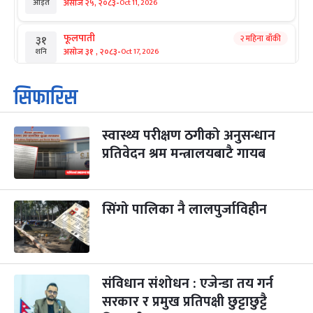
-
असोज २५, २०८३
Oct 11, 2026
आइत
फूलपाती
२ महिना बाँकी
३१
-
असोज ३१ , २०८३
Oct 17, 2026
शनि
कार्तिक सङ्क्रान्ति
२ महिना बाँकी
१
सिफारिस
-
कार्तिक १, २०८३
Oct 18, 2026
आइत
स्वास्थ्य परीक्षण ठगीको अनुसन्धान
महानवमी
२ महिना बाँकी
३
-
प्रतिवेदन श्रम मन्त्रालयबाटै गायब
कार्तिक ३, २०८३
Oct 20, 2026
मंगल
विजयादशमी
२ महिना बाँकी
४
-
कार्तिक ४, २०८३
Oct 21, 2026
बुध
सिंगो पालिका नै लालपुर्जाविहीन
पापा‌ङ्कुशा एकादशी व्रत
२ महिना बाँकी
५
-
कार्तिक ५, २०८३
Oct 22, 2026
बिहि
संविधान संशोधन : एजेन्डा तय गर्न
कुकुर तिहार
३ महिना बाँकी
२२
-
कार्तिक २२, २०८३
सरकार र प्रमुख प्रतिपक्षी छुट्टाछुट्टै
Nov 8, 2026
आइत