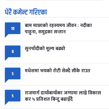
धेरै कमेन्ट गरिएका
पूर्णिमा व्रत
७ महिना बाँकी
७
-
चैत्र ७, २०८३
Mar 21, 2027
आइत
बाम माछाको रहस्यमय जीवन : नदीका
फागुपूर्णिमा
७ महिना बाँकी
८
१०
पाहुना, समुद्रका सन्तान
-
चैत्र ८, २०८३
Mar 22, 2027
सोम
सुनचाँदीको मूल्य बढ्यो
८
मधेशमा भयको रोटी सेक्दै सीके राउत
५
राजमार्ग दायाँबायाँका जग्गामा लाग्ने विकास
५
कर ५ प्रतिशत बिन्दु बढाइँदै