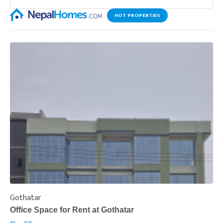
HOT PROPERTIES
Gothatar
S
Office Space for Rent at Gothatar
H