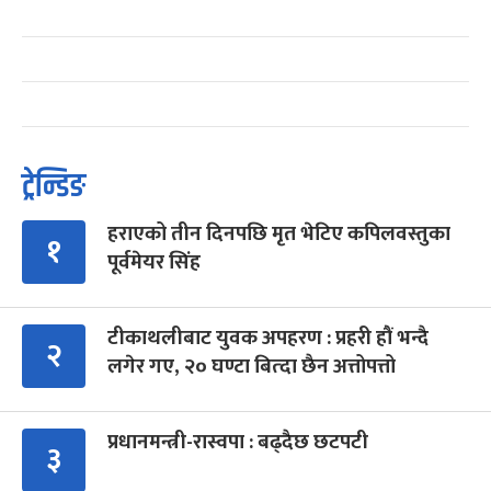
ट्रेन्डिङ
हराएको तीन दिनपछि मृत भेटिए कपिलवस्तुका
१
पूर्वमेयर सिंह
टीकाथलीबाट युवक अपहरण : प्रहरी हौं भन्दै
२
लगेर गए, २० घण्टा बित्दा छैन अत्तोपत्तो
प्रधानमन्त्री-रास्वपा : बढ्दैछ छटपटी
३