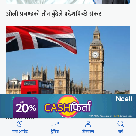
ओली-प्रचण्डको तीन बुँदेले प्रदेशपिच्छे संकट
लन्डनप्रति घट्दो आकर्षण, एक वर्षमा ४ लाख २०
हजारले छाडे
ताजा अपडेट
ट्रेन्डिङ
प्रोफाइल
सर्च