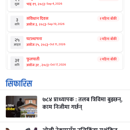
-
भाद्र १९, २०८३
Sep 4, 2026
शुक्र
संविधान दिवस
१ महिना बाँकी
३
-
असोज ३, २०८३
Sep 19, 2026
शनि
घटस्थापना
२ महिना बाँकी
२५
-
असोज २५, २०८३
Oct 11, 2026
आइत
फूलपाती
२ महिना बाँकी
३१
-
असोज ३१ , २०८३
Oct 17, 2026
शनि
कार्तिक सङ्क्रान्ति
२ महिना बाँकी
१
सिफारिस
-
कार्तिक १, २०८३
Oct 18, 2026
आइत
७८४ प्राध्यापक : तलब त्रिविमा बुझ्छन्,
महानवमी
२ महिना बाँकी
३
-
काम निजीमा गर्छन्
कार्तिक ३, २०८३
Oct 20, 2026
मंगल
विजयादशमी
२ महिना बाँकी
४
-
कार्तिक ४, २०८३
Oct 21, 2026
बुध