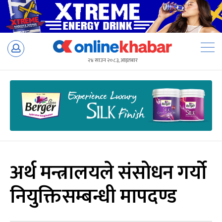
Skip
to
२४ साउन २०८३, आइतबार
content
अर्थ मन्त्रालयले संसोधन गर्यो
नियुक्तिसम्बन्धी मापदण्ड