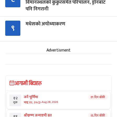
विमानस्थलको कुकुरसमेत परिचालन, ड्रोनबाट
पनि निगरानी
मधेसको अयोध्याकरण
९
Advertisment
आगामी बिदाहरु
जनै पूर्णिमा
१९ दिन बाँकी
१२
-
भाद्र १२, २०८३
Aug 28, 2026
शुक्र
श्रीकृष्ण जन्माष्टमी व्रत
२६ दिन बाँकी
१९