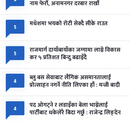
नाम फेरौं, अनामनगर दरबार राखौं
मधेशमा भयको रोटी सेक्दै सीके राउत
५
राजमार्ग दायाँबायाँका जग्गामा लाग्ने विकास
५
कर ५ प्रतिशत बिन्दु बढाइँदै
ब्लु बस सेवाबाट लैंगिक असमानतालाई
४
प्रोत्साहन नगर्ने नीति लिएका हौं : मन्त्री बादी
पद ओगट्ने र लडाइँका बेला भाग्नेलाई
४
पार्टीबाट धकेलेरै बिदा गर्छु : राजेन्द्र लिङ्देन