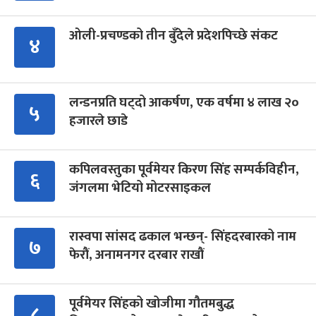
ओली-प्रचण्डको तीन बुँदेले प्रदेशपिच्छे संकट
४
लन्डनप्रति घट्दो आकर्षण, एक वर्षमा ४ लाख २०
५
हजारले छाडे
कपिलवस्तुका पूर्वमेयर किरण सिंह सम्पर्कविहीन,
६
जंगलमा भेटियो मोटरसाइकल
रास्वपा सांसद ढकाल भन्छन्- सिंहदरबारको नाम
७
फेरौं, अनामनगर दरबार राखौं
पूर्वमेयर सिंहको खोजीमा गौतमबुद्ध
८