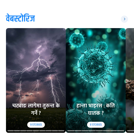
वेबस्टोरिज
चट्याङ लागेमा तुरुन्त के
हान्ता भाइरस : कति
गर्ने ?
घातक ?
9
STORIES
8
STORIES