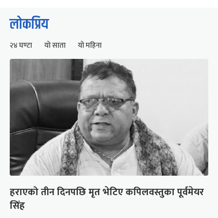
लोकप्रिय
२४ घण्टा
यो साता
यो महिना
हराएको तीन दिनपछि मृत भेटिए कपिलवस्तुका पूर्वमेयर
सिंह