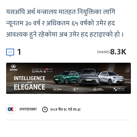
यसअघि अर्थ मन्त्रालय मातहत नियुक्तिका लागि
न्यूनतम ३० वर्ष र अधिकतम ६५ वर्षको उमेर हद
आवश्यक हुने रहेकोमा अब उमेर हद हटाइएको हो ।
1
8.3K
SHARES
अनलाइनखबर
२०८१ चैत १८ गते १९:३८