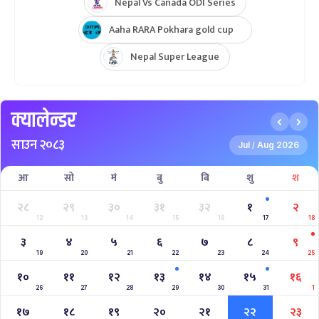
Nepal Vs Canada ODI Series
Aaha RARA Pokhara gold cup
Nepal Super League
क्यालेन्डर
साउन २०८३
Jul
Aug 2026
/
आ
सो
मं
बु
बि
शु
श
२८
२९
३०
३१
३२
१
२
12
13
14
15
16
17
18
३
४
५
६
७
८
९
19
20
21
22
23
24
25
१०
११
१२
१३
१४
१५
१६
26
27
28
29
30
31
1
१७
१८
१९
२०
२१
२२
२३