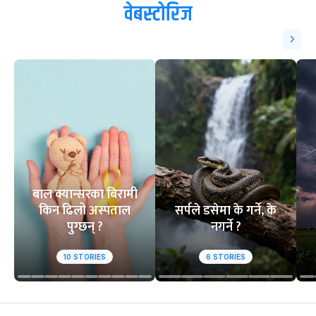
वेबस्टोरिज
बाल क्यान्सरका बिरामी
किन ढिलो अस्पताल
सर्पले डसेमा के गर्ने, के
पुग्छन् ?
नगर्ने ?
10
STORIES
6
STORIES