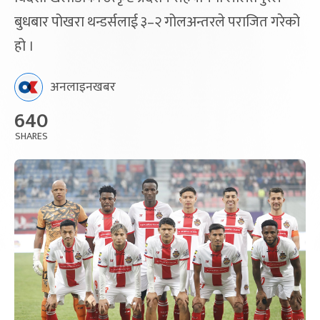
बुधबार पोखरा थन्डर्सलाई ३–२ गोलअन्तरले पराजित गरेको
हो ।
अनलाइनखबर
640
SHARES