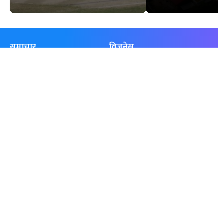
समाचार
विजनेस
समाज
बजार
विचार/ब्लग
पर्यटन
साहित्य
रोजगार
अन्तर्वार्ता
बैँक / वित्त
खेलकुद़़
अटो
जीवनशैली/स्वास्थ्य
सूचना-प्रविधि
प्रवास
अन्तर्राष्ट्रिय
खेलकुद लाईभ
अनलाइनखबर सूची
एनपीएल २०८१
नेपालका ५० प्रभावशाली महिला २०८१