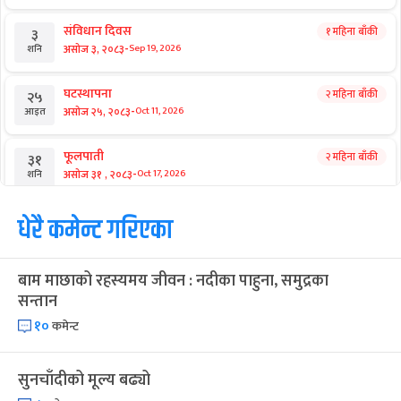
संविधान दिवस
१ महिना बाँकी
३
-
असोज ३, २०८३
Sep 19, 2026
शनि
घटस्थापना
२ महिना बाँकी
२५
-
असोज २५, २०८३
Oct 11, 2026
आइत
फूलपाती
२ महिना बाँकी
३१
-
असोज ३१ , २०८३
Oct 17, 2026
शनि
कार्तिक सङ्क्रान्ति
धेरै कमेन्ट गरिएका
२ महिना बाँकी
१
-
कार्तिक १, २०८३
Oct 18, 2026
आइत
बाम माछाको रहस्यमय जीवन : नदीका पाहुना, समुद्रका
महानवमी
२ महिना बाँकी
३
सन्तान
-
कार्तिक ३, २०८३
Oct 20, 2026
मंगल
१०
कमेन्ट
विजयादशमी
२ महिना बाँकी
४
-
कार्तिक ४, २०८३
Oct 21, 2026
बुध
सुनचाँदीको मूल्य बढ्यो