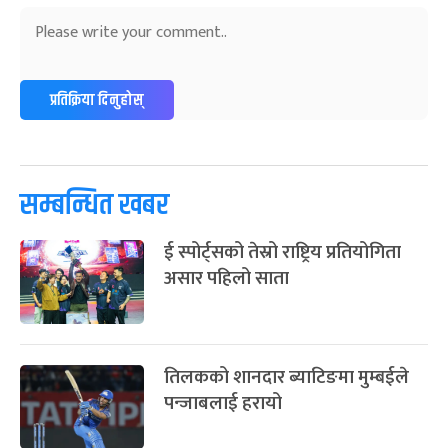
अन्तराष्ट्रिय नारी दिवस
७ महिना बाँकी
२४
-
फाल्गुन २४, २०८३
Mar 8, 2027
सोम
ग्याल्पो ल्होसार
७ महिना बाँकी
२५
प्रतिक्रिया दिनुहोस्
-
फाल्गुन २५, २०८३
Mar 9, 2027
मंगल
पूर्णिमा व्रत
७ महिना बाँकी
७
-
चैत्र ७, २०८३
Mar 21, 2027
आइत
सम्बन्धित खबर
फागुपूर्णिमा
७ महिना बाँकी
८
ई स्पोर्ट्सको तेस्रो राष्ट्रिय प्रतियोगिता
-
चैत्र ८, २०८३
Mar 22, 2027
सोम
असार पहिलो साता
तिलकको शानदार ब्याटिङमा मुम्बईले
पन्जाबलाई हरायो