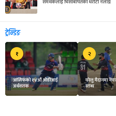
समर्थकलाई भिसाबापतको धरौटी नलाग्ने
ट्रेन्डिङ
१
२
आसिफको १४औं ओडीआई
घरेलु मैदानमा नेप
अर्धशतक
स्तब्ध