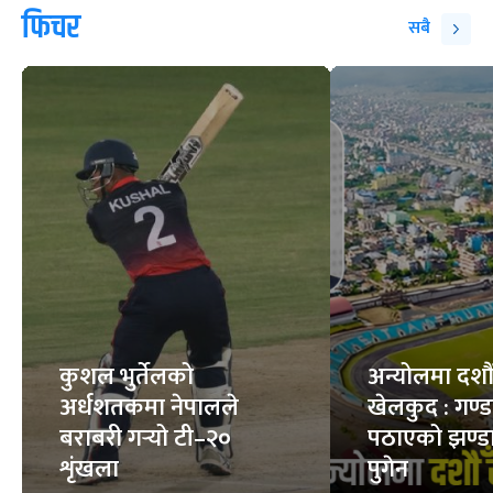
फिचर
सबै
कुशल भुर्तेलको
अन्योलमा दशौँ र
अर्धशतकमा नेपालले
खेलकुद : गण्
बराबरी गर्‍यो टी–२०
पठाएको झण्डा
शृंखला
पुगेन