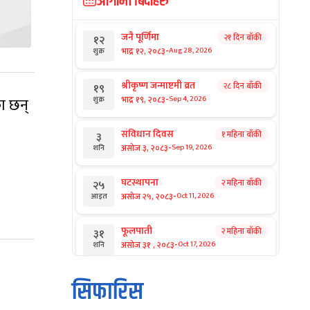
आगामी बिदाहरु
जनै पूर्णिमा
२१ दिन बाँकी
१२
-
भाद्र १२, २०८३
Aug 28, 2026
शुक्र
श्रीकृष्ण जन्माष्टमी व्रत
२८ दिन बाँकी
१९
-
भाद्र १९, २०८३
ा छन्
Sep 4, 2026
शुक्र
संविधान दिवस
१ महिना बाँकी
३
-
असोज ३, २०८३
Sep 19, 2026
शनि
घटस्थापना
२ महिना बाँकी
२५
-
असोज २५, २०८३
Oct 11, 2026
आइत
फूलपाती
२ महिना बाँकी
३१
-
असोज ३१ , २०८३
Oct 17, 2026
शनि
कार्तिक सङ्क्रान्ति
२ महिना बाँकी
१
सिफारिस
-
कार्तिक १, २०८३
Oct 18, 2026
आइत