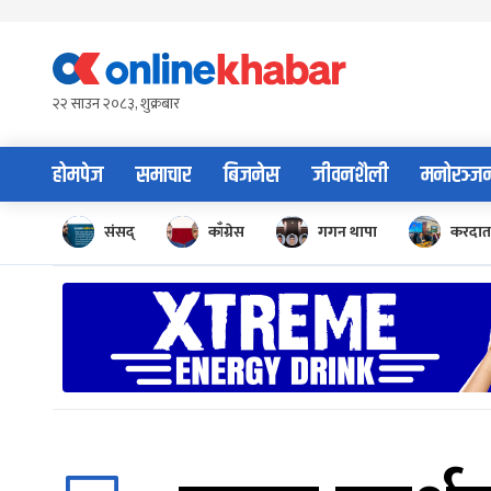
Skip
to
content
२२ साउन २०८३, शुक्रबार
होमपेज
समाचार
बिजनेस
जीवनशैली
मनोरञ्ज
संसद्
काँग्रेस
गगन थापा
करदाता