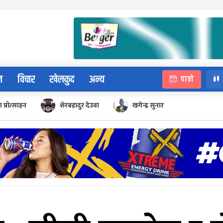
न
विचार
खेलकुद
अन्य
पात्रो
 प्रोत्साहन
शेरबहादुर देउवा
खगेन्द्र सुनार