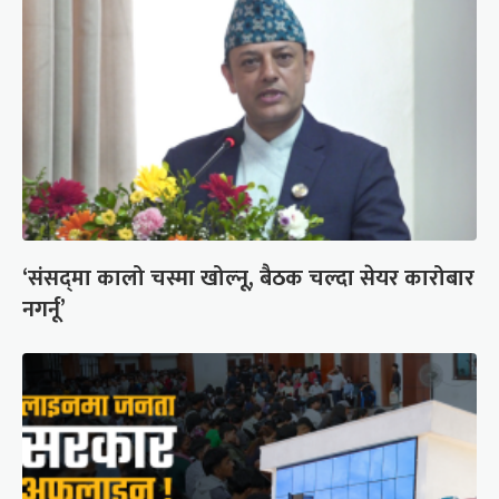
‘संसद्‍मा कालो चस्मा खोल्नू, बैठक चल्दा सेयर कारोबार
नगर्नू’