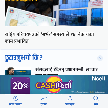
राष्ट्रिय परिचयपत्रको ‘सर्भर’ समस्याले १६ निकायका
काम प्रभावित
छुटाउनुभयो कि ?
संसद्लाई टेर्दैनन् प्रधानमन्त्री, लाचार
छन् सभामुख
‘अस्थायी प्रकृतिको अध्यादेशले ऐनको
व्यवस्था विस्थापित गर्न सक्दैन’
ताजा अपडेट
ट्रेन्डिङ
प्रोफाइल
सर्च