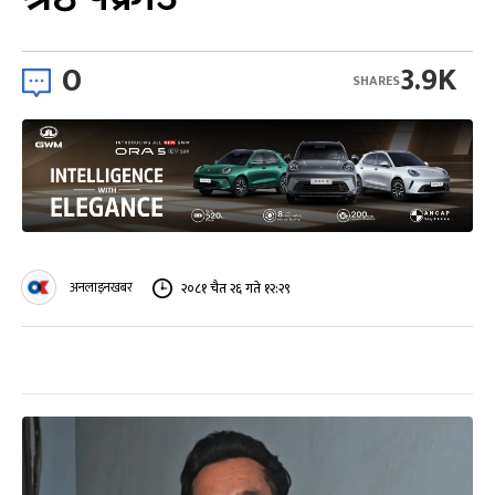
0
3.9K
SHARES
अनलाइनखबर
२०८१ चैत २६ गते १२:२९