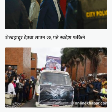
शेरबहादुर देउवा साउन २६ गते स्वदेश फर्किने