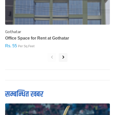
Gothatar
S
Office Space for Rent at Gothatar
H
Rs. 55
R
Per Sq.Feet
‹
›
सम्बन्धित खबर