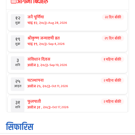
आगामी बिदाहरु
जनै पूर्णिमा
२२ दिन बाँकी
१२
-
भाद्र १२, २०८३
Aug 28, 2026
शुक्र
श्रीकृष्ण जन्माष्टमी व्रत
२९ दिन बाँकी
१९
-
भाद्र १९, २०८३
Sep 4, 2026
शुक्र
संविधान दिवस
१ महिना बाँकी
३
-
असोज ३, २०८३
Sep 19, 2026
शनि
घटस्थापना
२ महिना बाँकी
२५
-
असोज २५, २०८३
Oct 11, 2026
आइत
फूलपाती
२ महिना बाँकी
३१
-
असोज ३१ , २०८३
Oct 17, 2026
शनि
कार्तिक सङ्क्रान्ति
२ महिना बाँकी
१
सिफारिस
-
कार्तिक १, २०८३
Oct 18, 2026
आइत