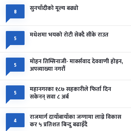
सुनचाँदीको मूल्य बढ्यो
८
मधेशमा भयको रोटी सेक्दै सीके राउत
५
मोहन तिम्सिनाजी- मार्क्सवाद देववाणी होइन,
५
अपव्याख्या नगरौं
महानगरका १८७ सहकारीले फिर्ता दिन
५
सकेनन् सवा ८ अर्ब
राजमार्ग दायाँबायाँका जग्गामा लाग्ने विकास
४
कर ५ प्रतिशत बिन्दु बढाइँदै