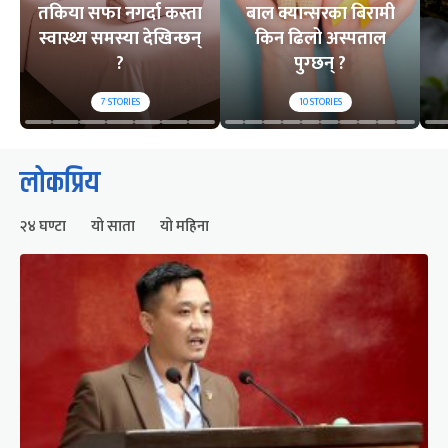
तकिया सफा नगर्दा कस्ता
बाल क्यान्सरका बिरामी
स्वास्थ्य समस्या देखिन्छन्
किन ढिलो अस्पताल
?
पुग्छन् ?
7
STORIES
10
STORIES
लोकप्रिय
२४ घण्टा
यो साता
यो महिना