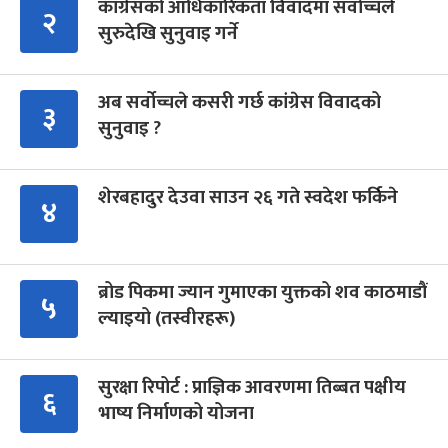
कांग्रेसको आधिकारिकता विवादमा सर्वोच्चले
२
सुरुदेखि सुनुवाइ गर्ने
अब सर्वोच्चले कसरी गर्छ कांग्रेस विवादको
३
सुनुवाइ ?
शेरबहादुर देउवा साउन २६ गते स्वदेश फर्किने
४
ब्रोड पिकमा ज्यान गुमाएका युक्तको शव काठमाडौं
५
ल्याइयो (तस्वीरहरू)
सुरक्षा रिपोर्ट : प्राज्ञिक आवरणमा तिब्बत पक्षीय
६
भाष्य निर्माणको योजना