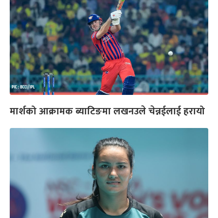
मार्शको आक्रामक ब्याटिङमा लखनउले चेन्नईलाई हरायो