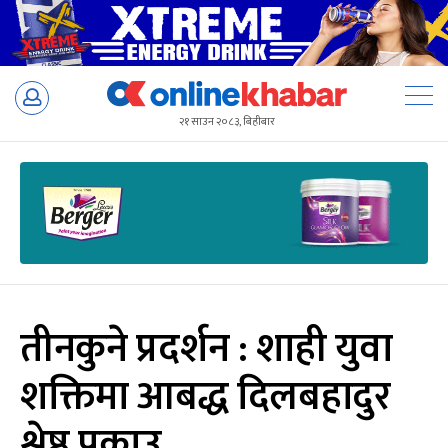
Skip
to
२१ साउन २०८३, बिहीबार
content
तीनकुने प्रदर्शन : शाही युवा
शक्तिमा आबद्ध दिलबहादुर
श्रेष्ठ पक्राउ