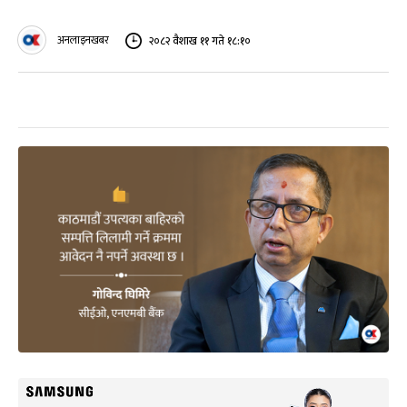
अनलाइनखबर
२०८२ वैशाख ११ गते १८:१०