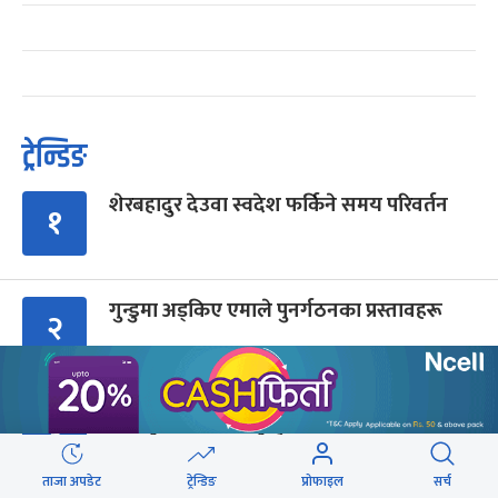
ट्रेन्डिङ
शेरबहादुर देउवा स्वदेश फर्किने समय परिवर्तन
१
गुन्डुमा अड्किए एमाले पुनर्गठनका प्रस्तावहरू
२
बालेनलाई मनीष झाको जवाफ : महान जनादेश
३
पाएको सरकार एक्लो छैन
ताजा अपडेट
ट्रेन्डिङ
प्रोफाइल
सर्च