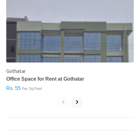
Gothatar
S
Office Space for Rent at Gothatar
H
Rs. 55
R
Per Sq.Feet
‹
›