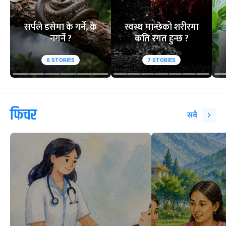
सर्पले डसेमा के गर्ने, के
स्वस्थ मान्छेको शरीरमा
नगर्ने ?
कति रगत हुन्छ ?
6
STORIES
7
STORIES
फिचर
सबै