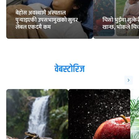
बेहोस अवस्थामै अस्पताल
पुर्‍याइएकी उपसभामुखको सुगर
चिसो भुइँमा सुत्
लेबल एकदमै कम
खान्छ, भोकले चिच्
वेबस्टोरिज