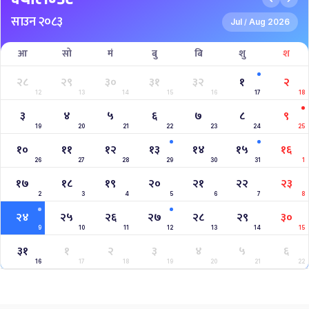
साउन २०८३
Jul
Aug 2026
/
आ
सो
मं
बु
बि
शु
श
२८
२९
३०
३१
३२
१
२
12
13
14
15
16
17
18
३
४
५
६
७
८
९
19
20
21
22
23
24
25
१०
११
१२
१३
१४
१५
१६
26
27
28
29
30
31
1
१७
१८
१९
२०
२१
२२
२३
2
3
4
5
6
7
8
२४
२५
२६
२७
२८
२९
३०
9
10
11
12
13
14
15
३१
१
२
३
४
५
६
16
17
18
19
20
21
22