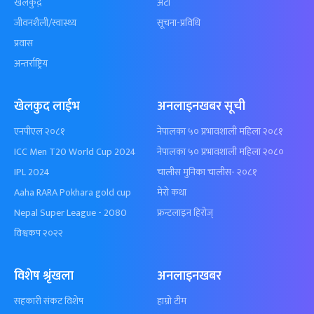
खेलकुद़़
अटो
जीवनशैली/स्वास्थ्य
सूचना-प्रविधि
प्रवास
अन्तर्राष्ट्रिय
खेलकुद लाईभ
अनलाइनखबर सूची
एनपीएल २०८१
नेपालका ५० प्रभावशाली महिला २०८१
ICC Men T20 World Cup 2024
नेपालका ५० प्रभावशाली महिला २०८०
IPL 2024
चालीस मुनिका चालीस- २०८१
Aaha RARA Pokhara gold cup
मेरो कथा
Nepal Super League - 2080
फ्रन्टलाइन हिरोज्
विश्वकप २०२२
विशेष श्रृंखला
अनलाइनखबर
सहकारी संकट विशेष
हाम्रो टीम