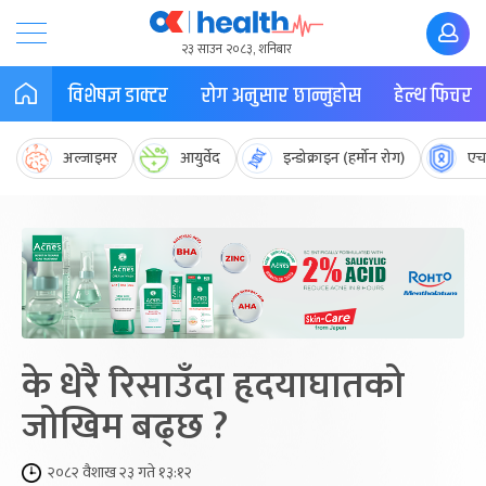
२३ साउन २०८३, शनिबार
विशेषज्ञ डाक्टर
रोग अनुसार छान्नुहोस
हेल्थ फिचर
अल्जाइमर
आयुर्वेद
इन्डोक्राइन (हर्मोन रोग)
एच
के धेरै रिसाउँदा हृदयाघातको
जोखिम बढ्छ ?
२०८२ वैशाख २३ गते १३:१२