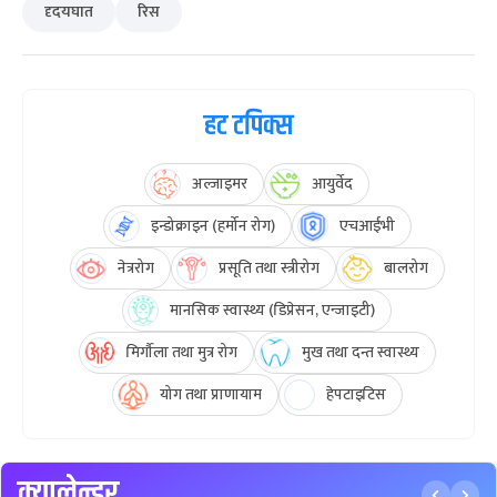
दृदयघात
रिस
हट टपिक्स
अल्जाइमर
आयुर्वेद
इन्डोक्राइन (हर्मोन रोग)
एचआईभी
नेत्ररोग
प्रसूति तथा स्त्रीरोग
बालरोग
मानसिक स्वास्थ्य (डिप्रेसन, एन्जाइटी)
मिर्गौला तथा मुत्र रोग
मुख तथा दन्त स्वास्थ्य
योग तथा प्राणायाम
हेपटाइटिस
क्यालेन्डर