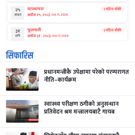
घटस्थापना
२ महिना बाँकी
२५
-
असोज २५, २०८३
Oct 11, 2026
आइत
फूलपाती
२ महिना बाँकी
३१
-
असोज ३१ , २०८३
Oct 17, 2026
शनि
कार्तिक सङ्क्रान्ति
२ महिना बाँकी
१
सिफारिस
-
कार्तिक १, २०८३
Oct 18, 2026
आइत
प्रधानमन्त्रीकै उपेक्षामा परेको परम्परागत
महानवमी
२ महिना बाँकी
३
-
नीति–कार्यक्रम
कार्तिक ३, २०८३
Oct 20, 2026
मंगल
विजयादशमी
२ महिना बाँकी
४
-
कार्तिक ४, २०८३
Oct 21, 2026
बुध
स्वास्थ्य परीक्षण ठगीको अनुसन्धान
प्रतिवेदन श्रम मन्त्रालयबाटै गायब
पापा‌ङ्कुशा एकादशी व्रत
२ महिना बाँकी
५
-
कार्तिक ५, २०८३
Oct 22, 2026
बिहि