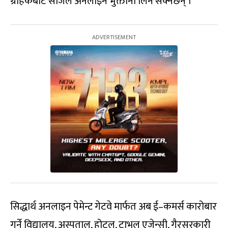
ग्राहकबाट सजिलै अनलाइन भुक्तानी लिन सक्नेछन् ।
सिद्धार्थ अनलाइन पेमेन्ट गेटवे मार्फत अब ई–कमर्स कारोबार
गर्ने विद्यालय, अस्पताल, होटल, ट्राभल एजेन्सी, गैरसरकारी