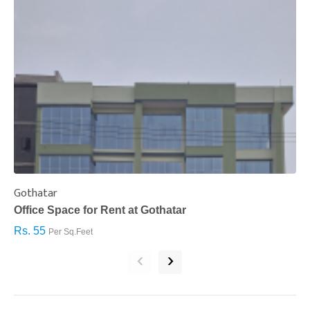
Gothatar
S
Office Space for Rent at Gothatar
H
Rs. 55
R
Per Sq.Feet
‹
›