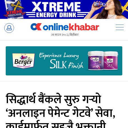
Skip
to
२१ साउन २०८३, बिहीबार
content
सिद्धार्थ बैंकले सुरु गर्‍यो
‘अनलाइन पेमेन्ट गेटवे’ सेवा,
कार्डमार्फत सहजै भुक्तानी