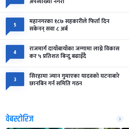
अपव्याख्या नगरौं
महानगरका १८७ सहकारीले फिर्ता दिन
५
सकेनन् सवा ८ अर्ब
राजमार्ग दायाँबायाँका जग्गामा लाग्ने विकास
४
कर ५ प्रतिशत बिन्दु बढाइँदै
सिरहामा ज्यान गुमाएका यादवको घटनाबारे
३
छानबिन गर्न समिति गठन
वेबस्टोरिज