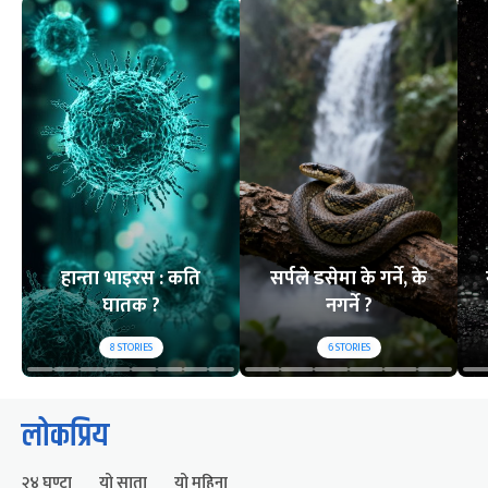
हान्ता भाइरस : कति
सर्पले डसेमा के गर्ने, के
घातक ?
नगर्ने ?
8
STORIES
6
STORIES
लोकप्रिय
२४ घण्टा
यो साता
यो महिना