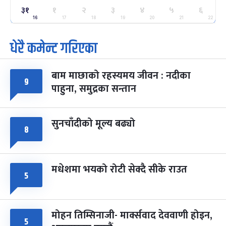
ग्याल्पो ल्होसार
७ महिना बाँकी
२५
३१
१
२
३
४
५
६
-
फाल्गुन २५, २०८३
Mar 9, 2027
मंगल
16
17
18
19
20
21
22
धेरै कमेन्ट गरिएका
पूर्णिमा व्रत
७ महिना बाँकी
७
-
चैत्र ७, २०८३
Mar 21, 2027
आइत
बाम माछाको रहस्यमय जीवन : नदीका
फागुपूर्णिमा
७ महिना बाँकी
८
९
पाहुना, समुद्रका सन्तान
-
चैत्र ८, २०८३
Mar 22, 2027
सोम
सुनचाँदीको मूल्य बढ्यो
८
मधेशमा भयको रोटी सेक्दै सीके राउत
५
मोहन तिम्सिनाजी- मार्क्सवाद देववाणी होइन,
५