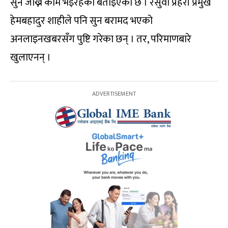
सुन जोख्ने काम भइरहेको बताइएको छ । रसुवा प्रहरी प्रमुख
हेमबहादुर शाहीले पनि सुन बरामद भएको
अनलाइनखबरसँग पुष्टि गरेका छन् । तर, परिमाणबारे
खुलाएनन् ।