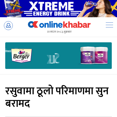
Skip
to
२२ साउन २०८३, शुक्रबार
content
रसुवामा ठूलो परिमाणमा सुन
बरामद