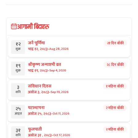
आगामी बिदाहरु
जनै पूर्णिमा
२१ दिन बाँकी
१२
-
भाद्र १२, २०८३
Aug 28, 2026
शुक्र
श्रीकृष्ण जन्माष्टमी व्रत
२८ दिन बाँकी
१९
-
भाद्र १९, २०८३
Sep 4, 2026
शुक्र
संविधान दिवस
१ महिना बाँकी
३
-
असोज ३, २०८३
Sep 19, 2026
शनि
घटस्थापना
२ महिना बाँकी
२५
-
असोज २५, २०८३
Oct 11, 2026
आइत
फूलपाती
२ महिना बाँकी
३१
-
असोज ३१ , २०८३
Oct 17, 2026
शनि