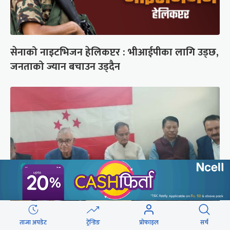
सेनाको नाइटभिजन हेलिकप्टर : भीआईपीका लागि उड्छ,
जनताको ज्यान बचाउन उड्दैन
ताजा अपडेट
ट्रेन्डिङ
प्रोफाइल
सर्च
कांग्रेस संस्थापन इतर समूहको राष्ट्रिय भेलालाई देउवाले