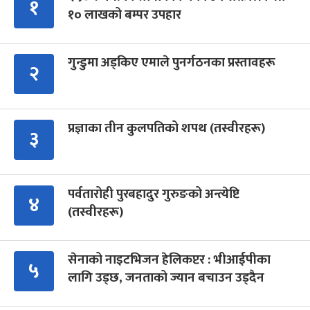
१
१० लाखको बम्पर उपहार
गुन्डुमा अड्किए एमाले पुनर्गठनका प्रस्तावहरू
२
प्रज्ञाका तीन कुलपतिको शपथ (तस्वीरहरू)
३
पर्वतारोही पुरबहादुर गुरुङको अन्त्येष्टि
४
(तस्वीरहरू)
सेनाको नाइटभिजन हेलिकप्टर : भीआईपीका
५
लागि उड्छ, जनताको ज्यान बचाउन उड्दैन