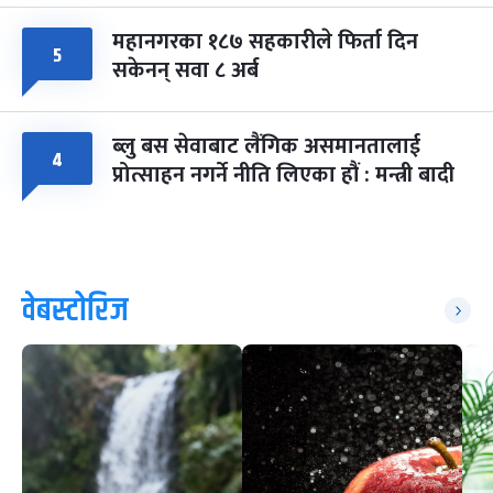
महानगरका १८७ सहकारीले फिर्ता दिन
५
सकेनन् सवा ८ अर्ब
ब्लु बस सेवाबाट लैंगिक असमानतालाई
४
प्रोत्साहन नगर्ने नीति लिएका हौं : मन्त्री बादी
वेबस्टोरिज