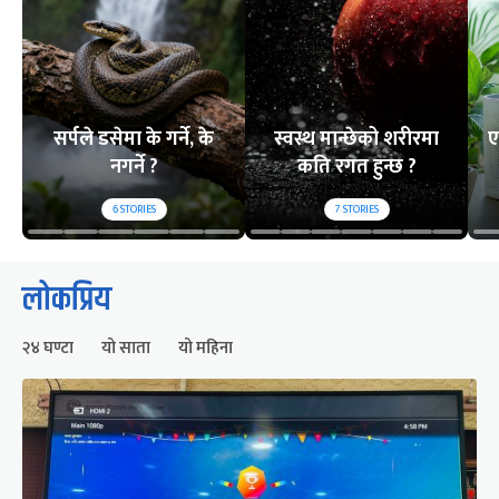
सर्पले डसेमा के गर्ने, के
स्वस्थ मान्छेको शरीरमा
ए
नगर्ने ?
कति रगत हुन्छ ?
6
STORIES
7
STORIES
लोकप्रिय
२४ घण्टा
यो साता
यो महिना