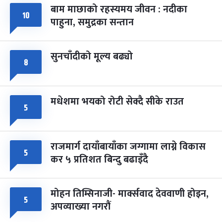
बाम माछाको रहस्यमय जीवन : नदीका
फागुपूर्णिमा
१०
७ महिना बाँकी
८
पाहुना, समुद्रका सन्तान
-
चैत्र ८, २०८३
Mar 22, 2027
सोम
सुनचाँदीको मूल्य बढ्यो
८
मधेशमा भयको रोटी सेक्दै सीके राउत
५
राजमार्ग दायाँबायाँका जग्गामा लाग्ने विकास
५
कर ५ प्रतिशत बिन्दु बढाइँदै
मोहन तिम्सिनाजी- मार्क्सवाद देववाणी होइन,
५
अपव्याख्या नगरौं