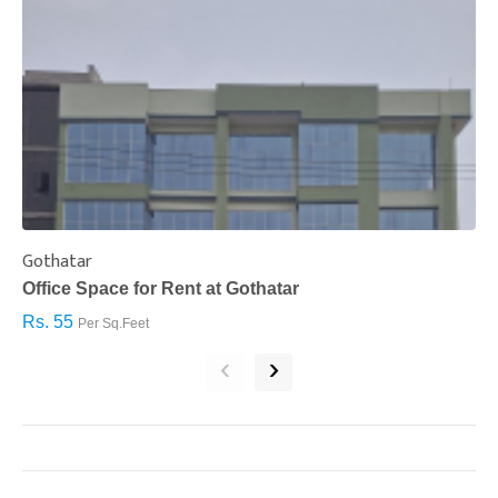
Gothatar
S
Office Space for Rent at Gothatar
H
Rs. 55
R
Per Sq.Feet
‹
›