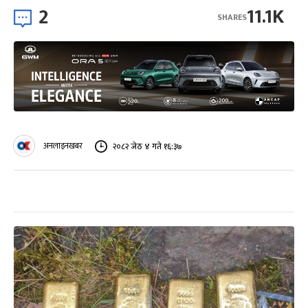
2
11.1K
SHARES
अनलाइनखबर
२०८२ जेठ ४ गते १६:३७