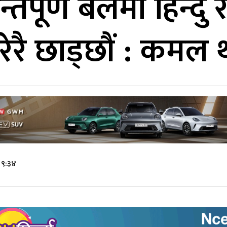
पूर्ण बलमा हिन्दु राष
गरेरै छाड्छौं : कमल 
 ९:३४