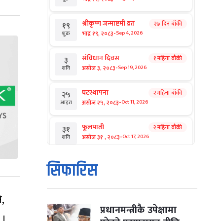
श्रीकृष्ण जन्माष्टमी व्रत
२७ दिन बाँकी
१९
-
भाद्र १९, २०८३
Sep 4, 2026
शुक्र
संविधान दिवस
१ महिना बाँकी
३
-
असोज ३, २०८३
Sep 19, 2026
शनि
घटस्थापना
२ महिना बाँकी
२५
-
असोज २५, २०८३
Oct 11, 2026
आइत
फूलपाती
२ महिना बाँकी
३१
-
असोज ३१ , २०८३
Oct 17, 2026
शनि
कार्तिक सङ्क्रान्ति
२ महिना बाँकी
१
सिफारिस
-
कार्तिक १, २०८३
Oct 18, 2026
आइत
महानवमी
,
२ महिना बाँकी
३
-
कार्तिक ३, २०८३
Oct 20, 2026
मंगल
प्रधानमन्त्रीकै उपेक्षामा
 ।