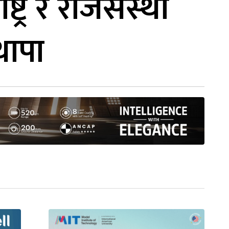
्ट्र र राजसंस्था
थापा