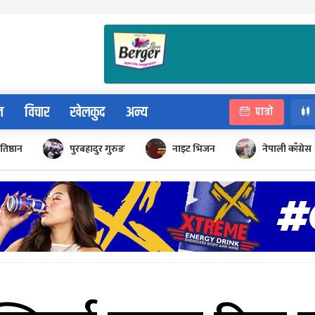
न
विचार
खेलकुद
अन्य
पात्रो
रतिष्ठान
पुरबहादुर गुरुङ
नाइट भिजन
नेपाली काँग्रेस