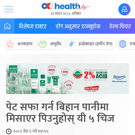
२३ साउन २०८३, शनिबार
विशेषज्ञ डाक्टर
रोग अनुसार छान्नुहोस
हेल्थ फिचर
अल्जाइमर
आयुर्वेद
इन्डोक्राइन (हर्मोन रोग)
एच
पेट सफा गर्न बिहान पानीमा
मिसाएर पिउनुहोस् यी ५ चिज
२०८२ जेठ ९ गते १४:५५