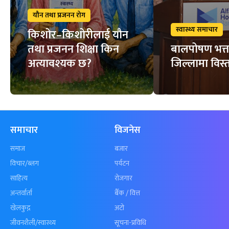
यौन तथा प्रजनन रोग
स्वास्थ्य समाचार
किशोर–किशोरीलाई यौन
तथा प्रजनन शिक्षा किन
बालपोषण भत्त
अत्यावश्यक छ?
जिल्लामा विस्त
समाचार
विजनेस
समाज
बजार
विचार/ब्लग
पर्यटन
साहित्य
रोजगार
अन्तर्वार्ता
बैँक / वित्त
खेलकुद़़
अटो
जीवनशैली/स्वास्थ्य
सूचना-प्रविधि