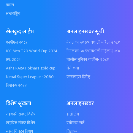
प्रवास
अन्तर्राष्ट्रिय
खेलकुद लाईभ
अनलाइनखबर सूची
एनपीएल २०८१
नेपालका ५० प्रभावशाली महिला २०८१
ICC Men T20 World Cup 2024
नेपालका ५० प्रभावशाली महिला २०८०
IPL 2024
चालीस मुनिका चालीस- २०८१
Aaha RARA Pokhara gold cup
मेरो कथा
Nepal Super League - 2080
फ्रन्टलाइन हिरोज्
विश्वकप २०२२
विशेष श्रृंखला
अनलाइनखबर
सहकारी संकट विशेष
हाम्रो टीम
लगुबित्त संकट विशेष
प्रयोगका सर्त
संसद विघटन विशेष
विज्ञापन