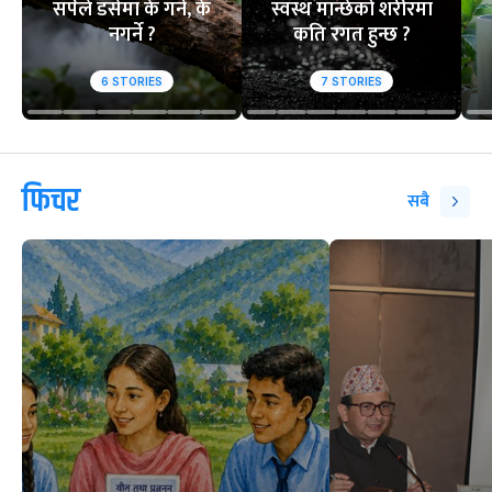
सर्पले डसेमा के गर्ने, के
स्वस्थ मान्छेको शरीरमा
नगर्ने ?
कति रगत हुन्छ ?
6
STORIES
7
STORIES
फिचर
सबै