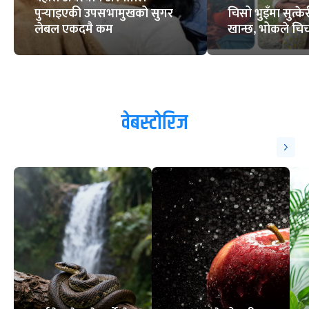
पुर्‍याइएकी उपसभामुखको सुगर
चिसो भुइँमा सुत्
लेबल एकदमै कम
खान्छ, भोकले चिच्
वेबस्टोरिज