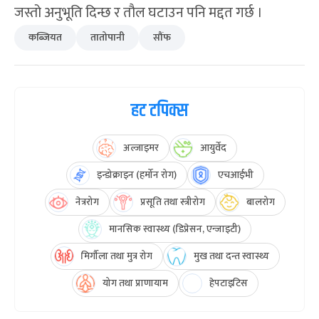
जस्तो अनुभूति दिन्छ र तौल घटाउन पनि मद्दत गर्छ ।
कब्जियत
तातोपानी
सौंफ
हट टपिक्स
अल्जाइमर
आयुर्वेद
इन्डोक्राइन (हर्मोन रोग)
एचआईभी
नेत्ररोग
प्रसूति तथा स्त्रीरोग
बालरोग
मानसिक स्वास्थ्य (डिप्रेसन, एन्जाइटी)
मिर्गौला तथा मुत्र रोग
मुख तथा दन्त स्वास्थ्य
योग तथा प्राणायाम
हेपटाइटिस