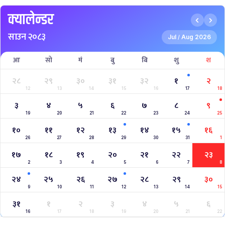
क्यालेन्डर
साउन २०८३
Jul
Aug 2026
/
आ
सो
मं
बु
बि
शु
श
२८
२९
३०
३१
३२
१
२
12
13
14
15
16
17
18
३
४
५
६
७
८
९
19
20
21
22
23
24
25
१०
११
१२
१३
१४
१५
१६
26
27
28
29
30
31
1
१७
१८
१९
२०
२१
२२
२३
2
3
4
5
6
7
8
२४
२५
२६
२७
२८
२९
३०
9
10
11
12
13
14
15
३१
१
२
३
४
५
६
16
17
18
19
20
21
22